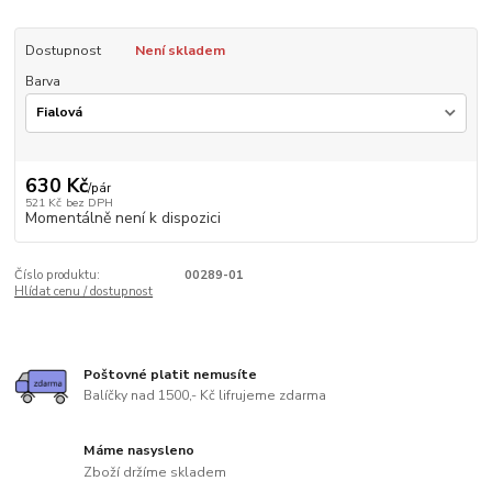
Dostupnost
Není skladem
Barva
630 Kč
/
pár
521 Kč
bez DPH
Momentálně není k dispozici
Číslo produktu:
00289-01
Hlídat cenu / dostupnost
Poštovné platit nemusíte
Balíčky nad 1500,- Kč lifrujeme zdarma
Máme nasysleno
Zboží držíme skladem