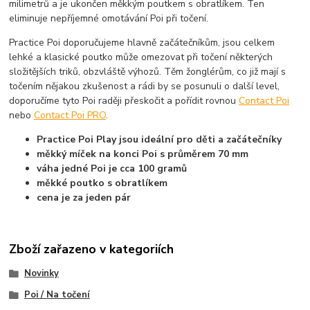
milimetrů a je ukončen měkkým poutkem s obratlíkem. Ten
eliminuje nepříjemné omotávání Poi při točení.
Practice Poi doporučujeme hlavně začátečníkům, jsou celkem
lehké a klasické poutko může omezovat při točení některých
složitějších triků, obzvláště výhozů. Těm žonglérům, co již mají s
točením nějakou zkušenost a rádi by se posunuli o další level,
doporučíme tyto Poi raději přeskočit a pořídit rovnou
Contact Poi
nebo
Contact Poi PRO
.
Practice Poi Play jsou ideální pro děti a začátečníky
měkký míček na konci Poi s průměrem 70 mm
váha jedné Poi je cca 100 gramů
měkké poutko s obratlíkem
cena je za jeden pár
Zboží zařazeno v kategoriích
Novinky
Poi / Na točení