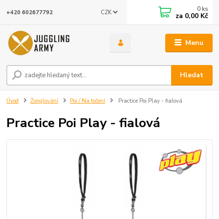
0
ks
CZK
+420 602677792
za
0,00 Kč
Menu
Hledat
Úvod
Žonglování
Poi / Na točení
Practice Poi Play - fialová
Practice Poi Play - fialová