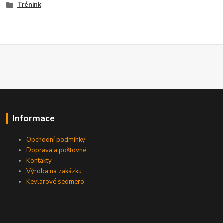
Trénink
Informace
Obchodní podmínky
Doprava a poštovné
Kontakty
Výroba na zakázku
Kevlarové sedmero