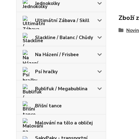
Jednokolky
Zboží 
Ultimátní Zábava / Skill
Novin
Slackline / Balanc / Chůdy
Na Házení / Frisbee
Psí hračky
Bublifuk / Megabublina
Břišní tance
Malování na tělo a obličej
SakyPaky - transportní