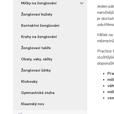
Míčky na žonglování
Jeden pár
naročnějš
Žonglovací kužely
je dostat
odstřihno
Kontaktní žonglování
Míček na 
Kruhy na žonglování
milimetrů
Žonglovací talíře
Practice 
složitějš
Obaly, vaky, sáčky
doporučím
Žonglovací šátky
Pra
měk
Klobouky
váh
měk
Gymnastická stuha
cen
Klaunský nos