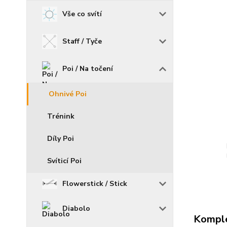
Vše co svítí
Staff / Tyče
Poi / Na točení
Ohnivé Poi
Trénink
Díly Poi
Svíticí Poi
Flowerstick / Stick
Diabolo
Komple