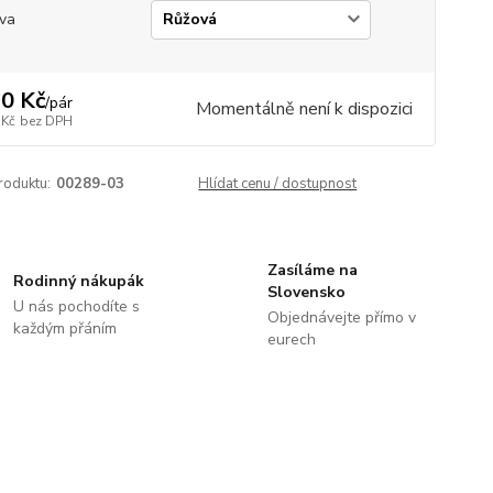
va
0 Kč
/
pár
Momentálně není k dispozici
 Kč
bez DPH
roduktu:
00289-03
Hlídat cenu / dostupnost
Zasíláme na
Rodinný nákupák
Slovensko
U nás pochodíte s
Objednávejte přímo v
každým přáním
eurech