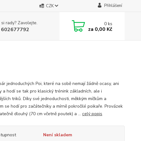
Přihlášení
CZK
 si rady? Zavolejte.
0
ks
za
0,00 Kč
 602677792
pár jednoduchých Poi, které na sobě nemají žádně ocasy, ani
 a hodí se tak pro klasický trénink základních, ale i
ějších triků. Díky své jednoduchosti, měkkým míčkům a
m se hodí pro začátečníky a mírně pokročilé poikaře. Provázek
tatečně dlouhý (70 cm včetně poutek) a ...
celý popis
tupnost
Není skladem