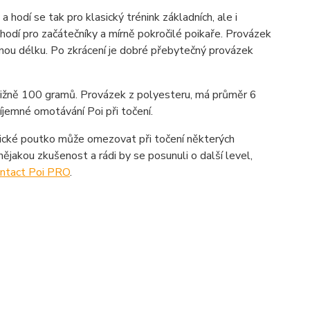
 hodí se tak pro klasický trénink základních, ale i
odí pro začátečníky a mírně pokročilé poikaře. Provázek
nou délku. Po zkrácení je dobré přebytečný provázek
bližně 100 gramů. Provázek z polyesteru, má průměr 6
jemné omotávání Poi při točení.
sické poutko může omezovat při točení některých
nějakou zkušenost a rádi by se posunuli o další level,
ntact Poi PRO
.