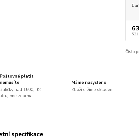
Bar
63
521
Číslo p
Poštovné platit
nemusíte
Máme nasysleno
Balíčky nad 1500,- Kč
Zboží držíme skladem
lifrujeme zdarma
tní specifikace