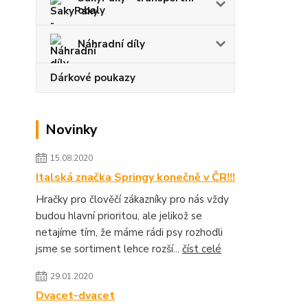
obaly
Náhradní díly
Dárkové poukazy
Novinky
15.08.2020
Italská značka Springy konečně v ČR!!!
Hračky pro člověčí zákazníky pro nás vždy
budou hlavní prioritou, ale jelikož se
netajíme tím, že máme rádi psy rozhodli
jsme se sortiment lehce rozší...
číst celé
29.01.2020
Dvacet-dvacet