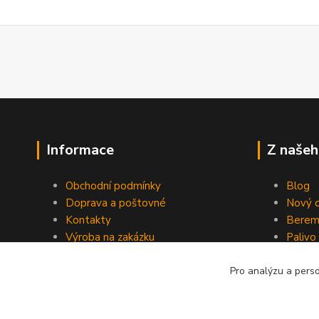
Informace
Z našeh
Obchodní podmínky
Blog
Doprava a poštovné
Nový d
Kontakty
Berem
Výroba na zakázku
Palivo
Kevlarové sedmero
Pro analýzu a pers