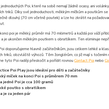
 jednoduchých Poi, které na sobě nemají žádně ocasy, ani volánky a
ích triků. Díky své jednoduchosti, měkkým míčkům a poutkům se h
ečně dlouhý (70 cm včetně poutek) a lze ho zkrátit na požadova
ut.
konci poi je měkký, průměr má 70 milimetrů a každá poi váží při
 a je ukončen měkkým poutkem s obratlíkem. Ten eliminuje nepří
Poi doporučujeme hlavně začátečníkům, jsou celkem lehké a kla
ích triků, obzvláště výhozů. Těm žonglérům, co již mají s točením 
e tyto Poi raději přeskočit a pořídit rovnou
Contact Poi
nebo
Co
ctice Poi Play jsou ideální pro děti a začátečníky
ký míček na konci Poi s průměrem 70 mm
a jedné Poi je cca 100 gramů
ké poutko s obratlíkem
a je za jeden pár