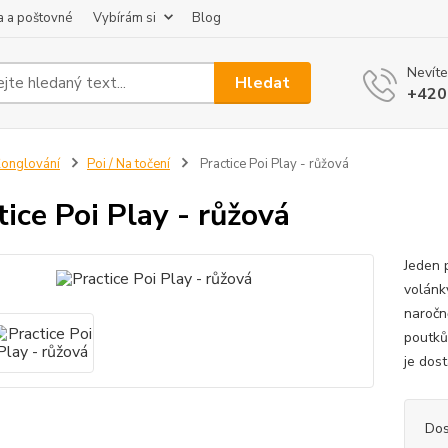
 a poštovné
Vybírám si
Blog
Nevíte
Hledat
+420
onglování
Poi / Na točení
Practice Poi Play - růžová
tice Poi Play - růžová
Jeden 
volánky
naročn
poutků
je dos
Dos