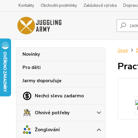
Kontakty
Obchodní podmínky
Zakázková výroba
Doprava
Úvod
Ž
Novinky
Prac
Pro děti
Jarmy doporučuje
Nechci slevu zadarmo
Ohnivé potřeby
Žonglování