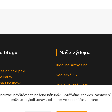
o blogu
Naše výdejna
Juggling Army s.r.o.
esign nákupáku
Sedlecká 361
e karty
 na Fireshow
28401 Kutná Hora
onalizaci návštěvnosti našeho nákupáku využíváme cookies. Nastavení v
můžete kdykoli upravit odkazem ve spodní části stránek.