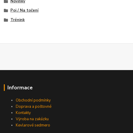
Novinky
Poi / Na točení
Trénink
Informace
Obchodní podmínky
Doprava a poštovné
Kontakty
Výroba na zakázku
Kevlarové sedmero