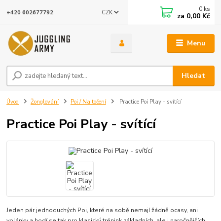
0
ks
CZK
+420 602677792
za
0,00 Kč
Menu
Hledat
Úvod
Žonglování
Poi / Na točení
Practice Poi Play - svítící
Practice Poi Play - svítící
Jeden pár jednoduchých Poi, které na sobě nemají žádně ocasy, ani
volánky a hodí se tak pro klasický trénink základních, ale i naročnějších