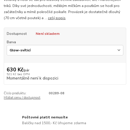
triků. Díky své jednoduchosti, měkkým míčkům a poutkům se hodí pro
začátečníky a mírně pokročilé poikaře. Provázek je dostatečně dlouhý
(70 cm včetně poutek) a ...
celý popis
Dostupnost
Není skladem
Barva
630 Kč
/
pár
521 Kč
bez DPH
Momentálně není k dispozici
Číslo produktu:
00289-08
Hlídat cenu / dostupnost
Poštovné platit nemusíte
Balíčky nad 1500,- Kč lifrujeme zdarma