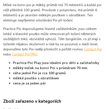
Míček na konci poi je měkký, průměr má 70 milimetrů a každá poi
váží přibližně 100 gramů. Provázek z polyesteru, má průměr 6
milimetrů a je ukončen měkkým poutkem s obratlíkem. Ten
eliminuje nepříjemné omotávání Poi při točení.
Practice Poi doporučujeme hlavně začátečníkům, jsou celkem
lehké a klasické poutko může omezovat při točení některých
složitějších triků, obzvláště výhozů. Těm žonglérům, co již mají s
točením nějakou zkušenost a rádi by se posunuli o další level,
doporučíme tyto Poi raději přeskočit a pořídit rovnou
Contact Poi
nebo
Contact Poi PRO
.
Practice Poi Play jsou ideální pro děti a začátečníky
měkký míček na konci Poi s průměrem 70 mm
váha jedné Poi je cca 100 gramů
měkké poutko s obratlíkem
cena je za jeden pár
Zboží zařazeno v kategoriích