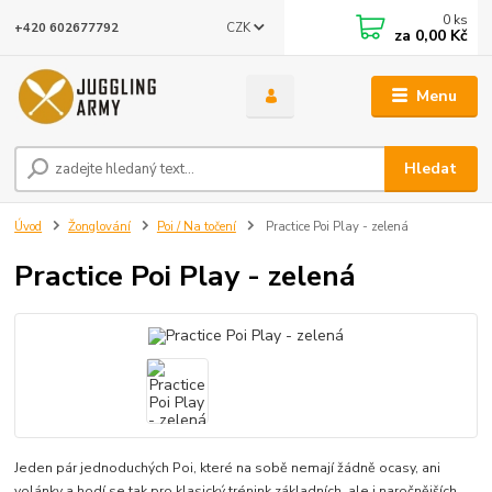
0
ks
CZK
+420 602677792
za
0,00 Kč
Menu
Hledat
Úvod
Žonglování
Poi / Na točení
Practice Poi Play - zelená
Practice Poi Play - zelená
Jeden pár jednoduchých Poi, které na sobě nemají žádně ocasy, ani
volánky a hodí se tak pro klasický trénink základních, ale i naročnějších