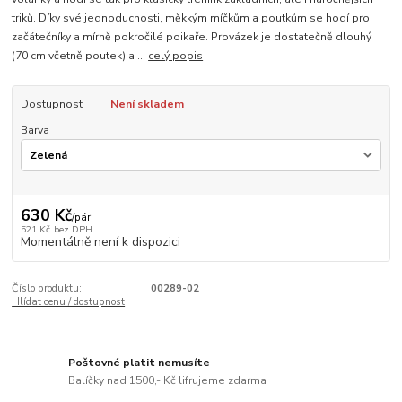
triků. Díky své jednoduchosti, měkkým míčkům a poutkům se hodí pro
začátečníky a mírně pokročilé poikaře. Provázek je dostatečně dlouhý
(70 cm včetně poutek) a ...
celý popis
Dostupnost
Není skladem
Barva
630 Kč
/
pár
521 Kč
bez DPH
Momentálně není k dispozici
Číslo produktu:
00289-02
Hlídat cenu / dostupnost
Poštovné platit nemusíte
Balíčky nad 1500,- Kč lifrujeme zdarma