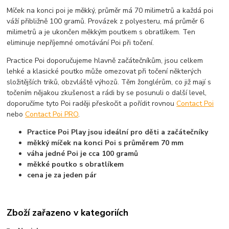
Míček na konci poi je měkký, průměr má 70 milimetrů a každá poi
váží přibližně 100 gramů. Provázek z polyesteru, má průměr 6
milimetrů a je ukončen měkkým poutkem s obratlíkem. Ten
eliminuje nepříjemné omotávání Poi při točení.
Practice Poi doporučujeme hlavně začátečníkům, jsou celkem
lehké a klasické poutko může omezovat při točení některých
složitějších triků, obzvláště výhozů. Těm žonglérům, co již mají s
točením nějakou zkušenost a rádi by se posunuli o další level,
doporučíme tyto Poi raději přeskočit a pořídit rovnou
Contact Poi
nebo
Contact Poi PRO
.
Practice Poi Play jsou ideální pro děti a začátečníky
měkký míček na konci Poi s průměrem 70 mm
váha jedné Poi je cca 100 gramů
měkké poutko s obratlíkem
cena je za jeden pár
Zboží zařazeno v kategoriích