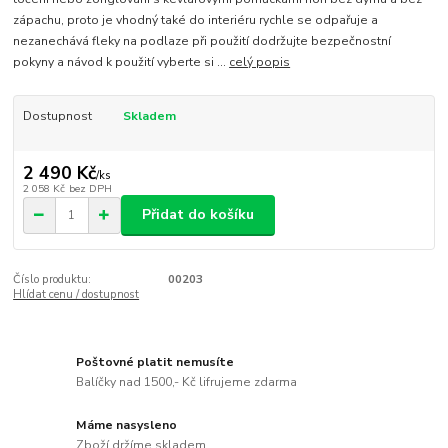
zápachu, proto je vhodný také do interiéru rychle se odpařuje a
nezanechává fleky na podlaze při použití dodržujte bezpečnostní
pokyny a návod k použití vyberte si ...
celý popis
Dostupnost
Skladem
2 490 Kč
/
ks
2 058 Kč
bez DPH
Přidat do košíku
Číslo produktu:
00203
Hlídat cenu / dostupnost
Poštovné platit nemusíte
Balíčky nad 1500,- Kč lifrujeme zdarma
Máme nasysleno
Zboží držíme skladem