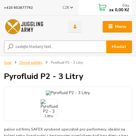
0
ks
CZK
+420 602677792
za
0,00 Kč
Menu
Hledat
Úvod
Ohnivé potřeby
Pyrofluid P2 - 3 Litry
Pyrofluid P2 - 3 Litry
palivo od firmy SAFEX vyrobené speciálně pro performery, ideální na
točení nebo žonglování s kevlarovými pomůckami hoří bez dýmu a bez