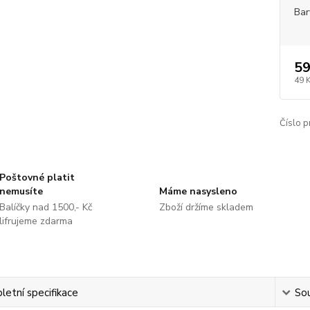
Bar
59
49 
Číslo p
Poštovné platit
nemusíte
Máme nasysleno
Balíčky nad 1500,- Kč
Zboží držíme skladem
lifrujeme zdarma
etní specifikace
Sou