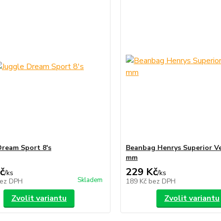
Dream Sport 8's
Beanbag Henrys Superior Ve
mm
č
229 Kč
/
ks
/
ks
Skladem
ez DPH
189 Kč
bez DPH
Zvolit variantu
Zvolit variantu