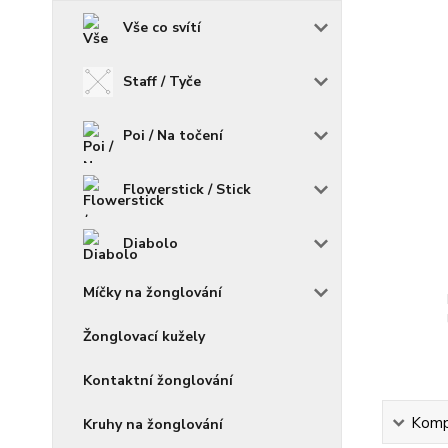
Vše co svítí
Staff / Tyče
Poi / Na točení
Flowerstick / Stick
Diabolo
Míčky na žonglování
Žonglovací kužely
Kontaktní žonglování
Kompl
Kruhy na žonglování