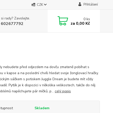
Přihlášení
CZK
 si rady? Zavolejte.
0
ks
za
0,00 Kč
 602677792
dy nebudete před odjezdem na dovču zmateně pobíhat s
ou v kapse a na poslední chvíli hledat svoje žonglovací hračky.
tickým sáčkem s potiskem Juggle Dream je budete mít vždy
dě. Pytlík je k dispozici v několika velikostech, takže do něj
oblémů napěchujete pár míčků, p...
celý popis
tupnost
Skladem