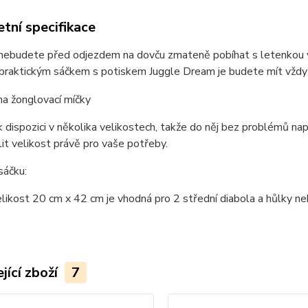
tní specifikace
nebudete před odjezdem na dovču zmateně pobíhat s letenkou v k
S praktickým sáčkem s potiskem Juggle Dream je budete mít vžd
 k dispozici v několika velikostech, takže do něj bez problémů na
lit velikost právě pro vaše potřeby.
sáčku:
elikost 20 cm x 42 cm je vhodná pro 2 střední diabola a hůlky 
jící zboží
7