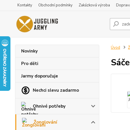
Kontakty
Obchodní podmínky
Zakázková výroba
Doprava
Úvod
Ž
Novinky
Sáče
Pro děti
Jarmy doporučuje
Nechci slevu zadarmo
Ohnivé potřeby
Žonglování