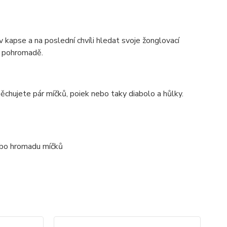
apse a na poslední chvíli hledat svoje žonglovací
y pohromadě.
pěchujete pár míčků, poiek nebo taky diabolo a hůlky.
nebo hromadu míčků