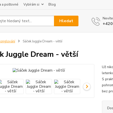
 a poštovné
Vybírám si
Blog
Nevíte
Hledat
+420
onglování
Sáček Juggle Dream - větší
k Juggle Dream - větší
Už nik
letenk
S prak
pohroma
bez pr
Dos