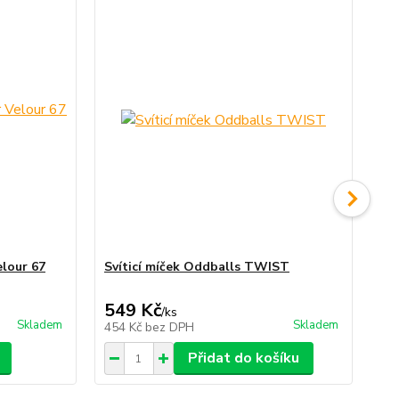
lour 67
Svíticí míček Oddballs TWIST
Sví
549 Kč
7
/
ks
Skladem
Skladem
454 Kč
bez DPH
60
Přidat do košíku