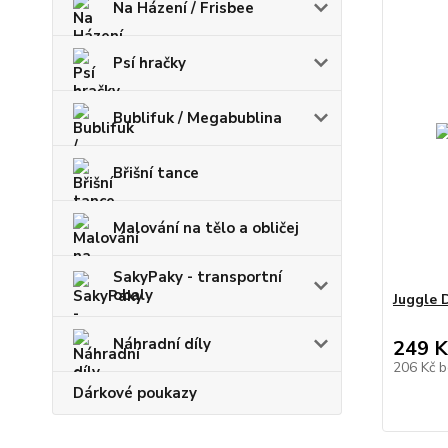
Na Házení / Frisbee
Psí hračky
Bublifuk / Megabublina
Břišní tance
Malování na tělo a obličej
SakyPaky - transportní
obaly
Juggle 
Náhradní díly
249 K
206 Kč
b
Dárkové poukazy