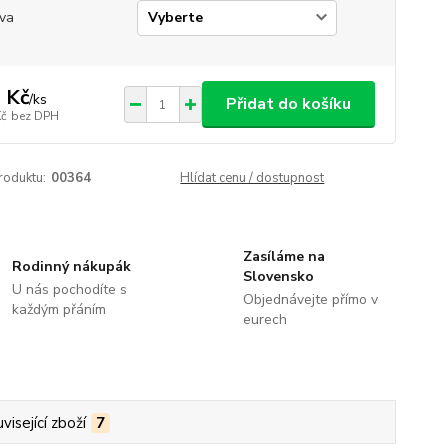
va
 Kč
/
ks
Přidat do košíku
Kč
bez DPH
roduktu:
00364
Hlídat cenu / dostupnost
Zasíláme na
Rodinný nákupák
Slovensko
U nás pochodíte s
Objednávejte přímo v
každým přáním
eurech
visející zboží
7