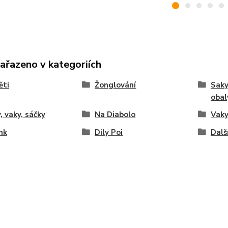
zařazeno v kategoriích
ěti
Žonglování
Saky
obal
, vaky, sáčky
Na Diabolo
Vaky
nk
Díly Poi
Dalš