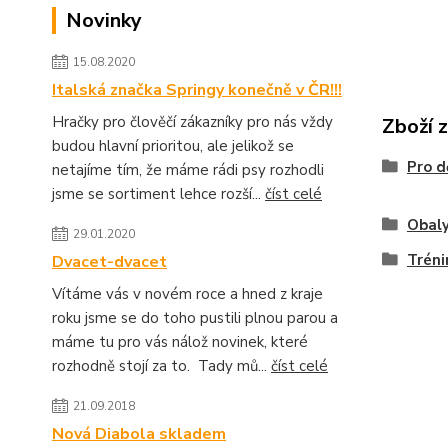
Novinky
15.08.2020
Italská značka Springy konečně v ČR!!!
Hračky pro člověčí zákazníky pro nás vždy
Zboží 
budou hlavní prioritou, ale jelikož se
Pro d
netajíme tím, že máme rádi psy rozhodli
jsme se sortiment lehce rozší...
číst celé
Obaly
29.01.2020
Tréni
Dvacet-dvacet
Vítáme vás v novém roce a hned z kraje
roku jsme se do toho pustili plnou parou a
máme tu pro vás nálož novinek, které
rozhodně stojí za to. Tady mů...
číst celé
21.09.2018
Nová Diabola skladem