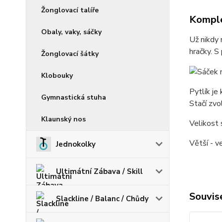
Žonglovací talíře
Komple
Obaly, vaky, sáčky
Už nikdy 
hračky. 
Žonglovací šátky
Klobouky
Pytlík je
Gymnastická stuha
Stačí zvo
Klaunský nos
Velikost 
Větší - v
Jednokolky
Ultimátní Zábava / Skill
Souvise
Slackline / Balanc / Chůdy