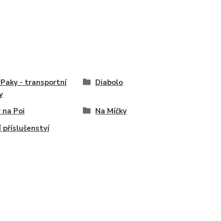
Paky - transportní
Diabolo
y
 na Poi
Na Míčky
í příslušenství