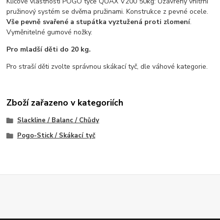
Klíčové vlastnosti POGO tyče QUAX V200 50kg: Uzavřený vnitřní
pružinový systém se dvěma pružinami. Konstrukce z pevné ocele.
Vše pevně svařené a stupátka vyztužená proti zlomení
.
Vyměnitelné gumové nožky.
Pro mladší děti do 20 kg.
Pro straší děti zvolte správnou skákací tyč, dle váhové kategorie.
Zboží zařazeno v kategoriích
Slackline / Balanc / Chůdy
Pogo-Stick / Skákací tyč