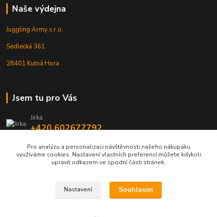
Naše výdejna
Juggling Army s.r.o.
Sedlecká 361
28401 Kutná Hora
Jsem tu pro Vás
Jirka
+420 602677792
Pro analýzu a personalizaci návštěvnosti našeho nákupáku
info@jarmy.cz
využíváme cookies. Nastavení vlastních preferencí můžete kdykoli
upravit odkazem ve spodní části stránek.
Souhlasím
Nastavení
Kopyrájt - Jarmy.cz