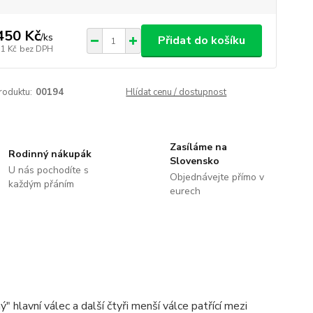
450 Kč
/
ks
Přidat do košíku
51 Kč
bez DPH
roduktu:
00194
Hlídat cenu / dostupnost
Zasíláme na
Rodinný nákupák
Slovensko
U nás pochodíte s
Objednávejte přímo v
každým přáním
eurech
 hlavní válec a další čtyři menší válce patřící mezi