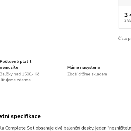
3 
2 8
Číslo p
Poštovné platit
nemusíte
Máme nasysleno
Balíčky nad 1500,- Kč
Zboží držíme skladem
lifrujeme zdarma
tní specifikace
la Complete Set obsahuje dvě balanční desky, jeden "nezničitelný"