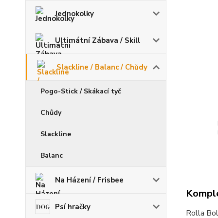
Jednokolky
Ultimátní Zábava / Skill
Slackline / Balanc / Chůdy
Pogo-Stick / Skákací tyč
Chůdy
Slackline
Balanc
Na Házení / Frisbee
Komple
Psí hračky
Rolla Bol