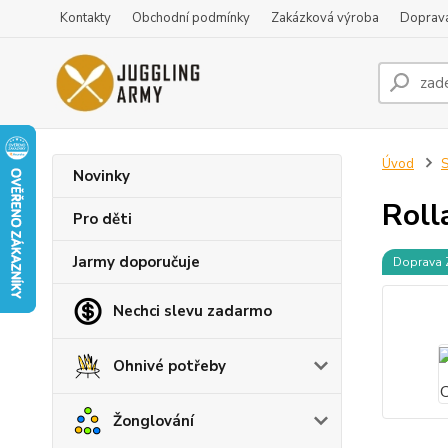
Kontakty
Obchodní podmínky
Zakázková výroba
Doprava
Úvod
S
Novinky
Roll
Pro děti
Jarmy doporučuje
Doprava
Nechci slevu zadarmo
Ohnivé potřeby
Žonglování