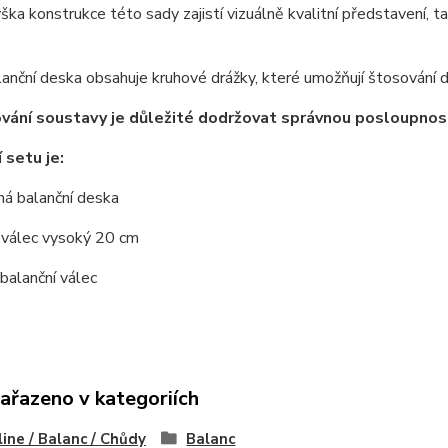
ška konstrukce této sady zajistí vizuálně kvalitní představení, t
.
anční deska obsahuje kruhové drážky, které umožňují štosování d
ování soustavy je důležité dodržovat správnou posloupnost
 setu je:
ná balanční deska
 válec vysoký 20 cm
 balanční válec
zařazeno v kategoriích
line / Balanc / Chůdy
Balanc