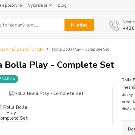
 a poštovné
Vybírám si
Blog
Nevíte
Hledat
+420
lackline / Balanc / Chůdy
Rolla Bolla Play - Complete Set
a Bolla Play - Complete Set
 ZDARMA
Rolla 
"neznič
desky. 
předsta
divák 
Dos