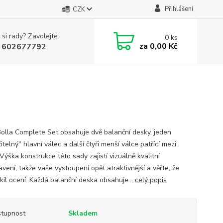
Přihlášení
CZK
 si rady? Zavolejte.
0
ks
za
0,00 Kč
 602677792
Bolla Complete Set obsahuje dvě balanční desky, jeden
itelný" hlavní válec a další čtyři menší válce patřící mezi
Výška konstrukce této sady zajistí vizuálně kvalitní
vení, takže vaše vystoupení opět atraktivnější a věřte, že
skil ocení. Každá balanční deska obsahuje...
celý popis
tupnost
Skladem