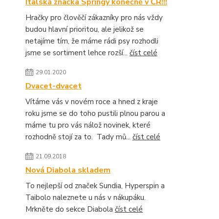
Italská značka Springy konečně v ČR!!!
Hračky pro člověčí zákazníky pro nás vždy
budou hlavní prioritou, ale jelikož se
netajíme tím, že máme rádi psy rozhodli
jsme se sortiment lehce rozší...
číst celé
29.01.2020
Dvacet-dvacet
Vítáme vás v novém roce a hned z kraje
roku jsme se do toho pustili plnou parou a
máme tu pro vás nálož novinek, které
rozhodně stojí za to. Tady mů...
číst celé
21.09.2018
Nová Diabola skladem
To nejlepší od značek Sundia, Hyperspin a
Taibolo naleznete u nás v nákupáku.
Mrkněte do sekce Diabola
číst celé