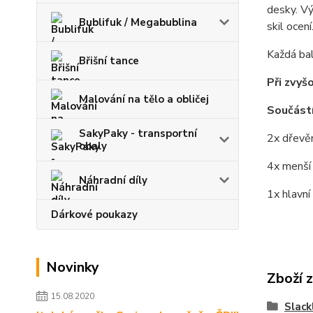
desky. Vý
Bublifuk / Megabublina
skil ocení
Každá bal
Břišní tance
Při zvyš
Malování na tělo a obličej
Součástí
SakyPaky - transportní
2x dřevě
obaly
4x menší
Náhradní díly
1x hlavní
Dárkové poukazy
Novinky
Zboží 
15.08.2020
Slack