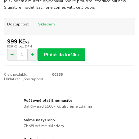
je skladem a můžete objednávat. We're proud to introduce our new
Signature model. Each one comes wit...
celý popis
Dostupnost
Skladem
999 Kč
/
ks
826 Kč
bez DPH
Přidat do košíku
Číslo produktu:
00335
Hlídat cenu / dostupnost
Poštovné platit nemusíte
Balíčky nad 1500,- Kč lifrujeme zdarma
Máme nasysleno
Zboží držíme skladem