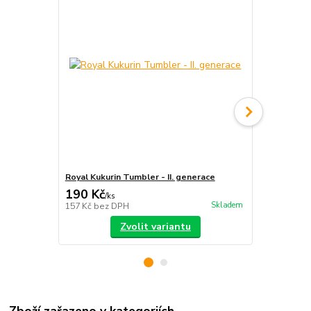
Royal Kukurin Tumbler - II. generace
Kendama 'Sp
190 Kč
229 Kč
/
ks
/
ks
Skladem
157 Kč
bez DPH
189 Kč
bez 
Zvolit variantu