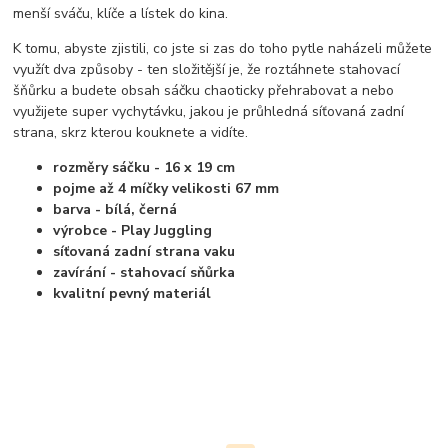
menší sváču, klíče a lístek do kina.
K tomu, abyste zjistili, co jste si zas do toho pytle naházeli můžete
využít dva způsoby - ten složitější je, že roztáhnete stahovací
šňůrku a budete obsah sáčku chaoticky přehrabovat a nebo
využijete super vychytávku, jakou je průhledná síťovaná zadní
strana, skrz kterou kouknete a vidíte.
rozměry sáčku - 16 x 19 cm
pojme až 4 míčky velikosti 67 mm
barva - bílá, černá
výrobce - Play Juggling
síťovaná zadní strana vaku
zavírání - stahovací sňůrka
kvalitní pevný materiál