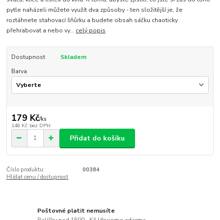
pytle naházeli můžete využít dva způsoby - ten složitější je, že
roztáhnete stahovací šňůrku a budete obsah sáčku chaoticky
přehrabovat a nebo vy...
celý popis
Dostupnost
Skladem
Barva
179 Kč
/
ks
148 Kč
bez DPH
Přidat do košíku
Číslo produktu:
00384
Hlídat cenu / dostupnost
Poštovné platit nemusíte