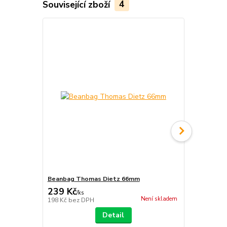
Související zboží
4
TOP produkt
Beanbag Thomas Dietz 66mm
Jugglequip I
239 Kč
389 Kč
/
ks
/
ks
Není skladem
198 Kč
bez DPH
321 Kč
bez 
Detail