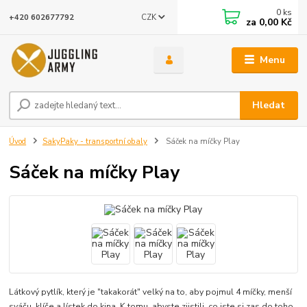
0
ks
CZK
+420 602677792
za
0,00 Kč
Menu
Hledat
Úvod
SakyPaky - transportní obaly
Sáček na míčky Play
Sáček na míčky Play
Látkový pytlík, který je "takakorát" velký na to, aby pojmul 4 míčky, menší
sváču, klíče a lístek do kina. K tomu, abyste zjistili, co jste si zas do toho