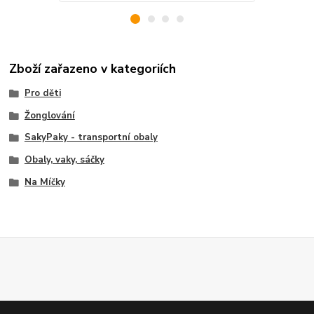
Zboží zařazeno v kategoriích
Pro děti
Žonglování
SakyPaky - transportní obaly
Obaly, vaky, sáčky
Na Míčky