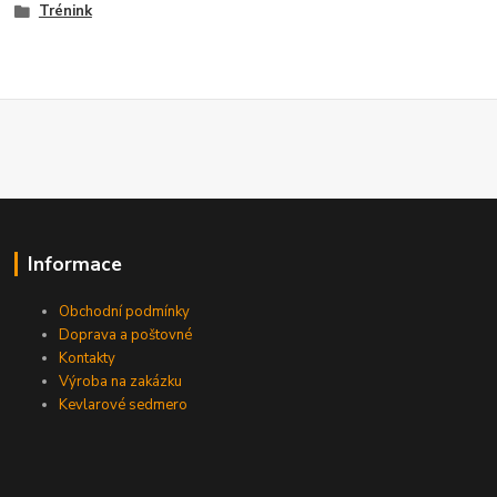
Trénink
Informace
Obchodní podmínky
Doprava a poštovné
Kontakty
Výroba na zakázku
Kevlarové sedmero