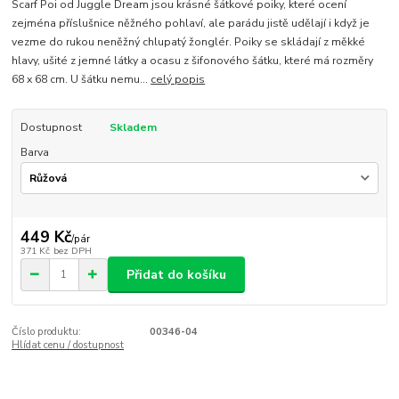
Scarf Poi od Juggle Dream jsou krásné šátkové poiky, které ocení
zejména příslušnice něžného pohlaví, ale parádu jistě udělají i když je
vezme do rukou neněžný chlupatý žonglér. Poiky se skládají z měkké
hlavy, ušité z jemné látky a ocasu z šifonového šátku, které má rozměry
68 x 68 cm. U šátku nemu...
celý popis
Dostupnost
Skladem
Barva
449 Kč
/
pár
371 Kč
bez DPH
Přidat do košíku
Číslo produktu:
00346-04
Hlídat cenu / dostupnost