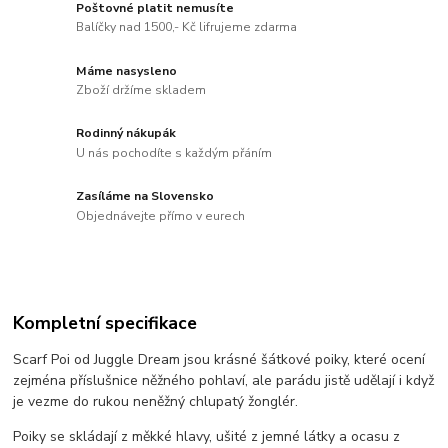
Poštovné platit nemusíte
Balíčky nad 1500,- Kč lifrujeme zdarma
Máme nasysleno
Zboží držíme skladem
Rodinný nákupák
U nás pochodíte s každým přáním
Zasíláme na Slovensko
Objednávejte přímo v eurech
Kompletní specifikace
Scarf Poi od Juggle Dream jsou krásné šátkové poiky, které ocení
zejména příslušnice něžného pohlaví, ale parádu jistě udělají i když
je vezme do rukou neněžný chlupatý žonglér.
Poiky se skládají z měkké hlavy, ušité z jemné látky a ocasu z