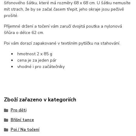
šifonového šátku, které má rozměry 68 x 68 cm. U šátku nemusíte
mít strach, že by se začal časem třepit, jeho okraje jsou pečlivě
prošité.
Příjemné držení a točení vám zaručí dvojitá poutka a nylonová
šňůra o délce 62 cm.
Poi vám dorazí zapakované v textilním pytlíčku na stahování.
hmotnost 2 x 85 g
cena je za jeden pár
vhodné i pro začátečníky
Zboží zařazeno v kategoriích
Pro děti
Břišní tance
Poi / Na točení