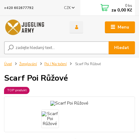
0
ks
CZK
+420 602677792
za
0,00 Kč
Menu
Hledat
Úvod
Žonglování
Poi / Na točení
Scarf Poi Růžové
Scarf Poi Růžové
TOP produkt