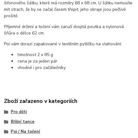
šifonového šátku, které má rozměry 68 x 68 cm. U šátku nemusíte
mít strach, že by se začal časem třepit, jeho okraje jsou pečlivě
prošité.
Příjemné držení a točení vám zaručí dvojitá poutka a nylonová
šňůra o délce 62 cm.
Poi vám dorazí zapakované v textilním pytlíčku na stahování.
hmotnost 2 x 85 g
cena je za jeden pár
vhodné i pro začátečníky
Zboží zařazeno v kategoriích
Pro děti
Břišní tance
Poi / Na točení