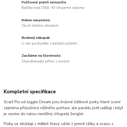
Poštovné platit nemusíte
Balíčky nad 1500,- Kč lifrujeme zdarma
Máme nasysleno
Zboží držíme skladem
Rodinný nákupák
U nás pochodíte s každým přáním
Zasíláme na Slovensko
Objednávejte přímo v eurech
Kompletní specifikace
Scarf Poi od Juggle Dream jsou krásné šátkové poiky, které ocení
zejména příslušnice něžného pohlaví, ale parádu jistě udělají i když
je vezme do rukou neněžný chlupatý žonglér.
Poiky se skládají z měkké hlavy, ušité z jemné látky a ocasu z