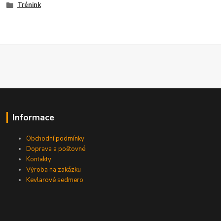
Trénink
Informace
Obchodní podmínky
Doprava a poštovné
Kontakty
Výroba na zakázku
Kevlarové sedmero