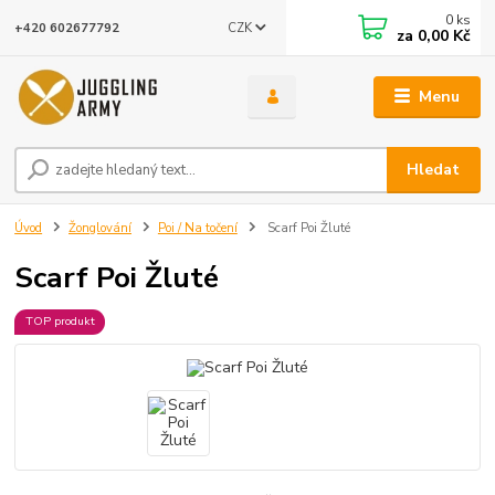
0
ks
CZK
+420 602677792
za
0,00 Kč
Menu
Hledat
Úvod
Žonglování
Poi / Na točení
Scarf Poi Žluté
Scarf Poi Žluté
TOP produkt