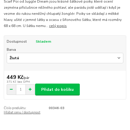
Scarf Poi od Juggle Dream jsou krásné šátkové poiky, které ocení
zejména příslušnice něžného pohlaví, ale parádu jistě udělají i když je
vezme do rukou neněžný chlupatý žonglér. Poiky se skládají z měkké
hlavy, ušité z jemné látky a ocasu z šifonového šátku, které má rozměry
68 x 68 cm. U šátku nemu...
celý popis
Dostupnost
Skladem
Barva
449 Kč
/
pár
371 Kč
bez DPH
Přidat do košíku
Číslo produktu:
00346-03
Hlídat cenu / dostupnost