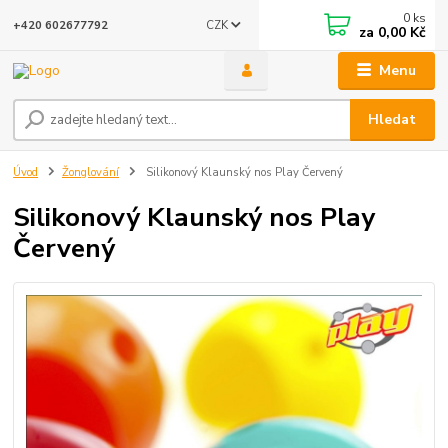
0
ks
CZK
+420 602677792
za
0,00 Kč
Menu
Hledat
Úvod
Žonglování
Silikonový Klaunský nos Play Červený
Silikonový Klaunský nos Play
Červený