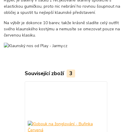
Rypec je balený v sáčku z recyklované tkaniny společně s
elastickou gumičkou, proto nic nebrání ho rovnou šoupnout na
obličej a spustit tu nejlepší klaunské představení.
Na výběr je dokonce 10 barev, takže krásně sladíte celý outfit
svého klaunského kostýmu a nemusíte se omezovat pouze na
červenou klasiku.
Související zboží
3