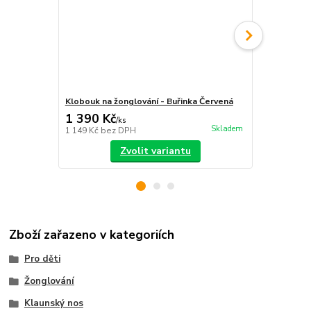
Klobouk na žonglování - Buřinka Červená
Žonglovací ta
1 390 Kč
119 Kč
/
ks
/
ks
Skladem
1 149 Kč
bez DPH
98 Kč
bez D
Zvolit variantu
Zboží zařazeno v kategoriích
Pro děti
Žonglování
Klaunský nos