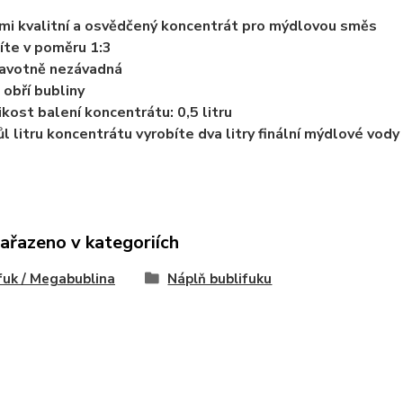
mi kvalitní a osvědčený koncentrát pro mýdlovou směs
íte v poměru 1:3
avotně nezávadná
 obří bubliny
ikost balení koncentrátu: 0,5 litru
ůl litru koncentrátu vyrobíte dva litry finální mýdlové vody
zařazeno v kategoriích
fuk / Megabublina
Náplň bublifuku