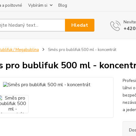
 a poštovné
Vybírám si
Blog
Nevíte
Hledat
+420
ublifuk / Megabublina
Směs pro bublifuk 500 ml - koncentrát
 pro bublifuk 500 ml - koncent
Profes
láhvi 
bezpeč
nezáva
a jeden
Dos