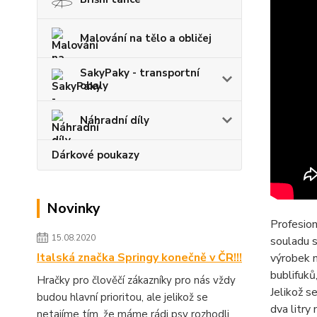
Malování na tělo a obličej
SakyPaky - transportní
obaly
Náhradní díly
Dárkové poukazy
Novinky
Profesion
15.08.2020
souladu 
Italská značka Springy konečně v ČR!!!
výrobek ne
bublifuků
Hračky pro člověčí zákazníky pro nás vždy
Jelikož s
budou hlavní prioritou, ale jelikož se
dva litry
netajíme tím, že máme rádi psy rozhodli