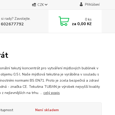
Přihlášení
CZK
 si rady? Zavolejte.
0
ks
za
0,00 Kč
 602677792
rát
ionální tekutý koncentrát pro vytváření mýdlových bublinek v
o objemu 0,5 l. Naše mýdlová tekutina je vyráběna v souladu s
nostními normami BS EN71. Proto je zcela bezpečná a zdraví
dná - značka CE. Tekutina TUBAN je výrobek nejvyšší kvality
 z nejlevnějších na trhu. ...
celý popis
tupnost
Není skladem