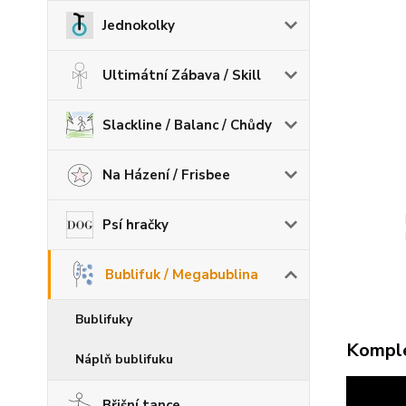
Jednokolky
Ultimátní Zábava / Skill
Slackline / Balanc / Chůdy
Na Házení / Frisbee
Psí hračky
Bublifuk / Megabublina
Bublifuky
Komple
Náplň bublifuku
Břišní tance