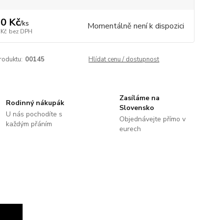
0 Kč
/
ks
Momentálně není k dispozici
 Kč
bez DPH
roduktu:
00145
Hlídat cenu / dostupnost
Zasíláme na
Rodinný nákupák
Slovensko
U nás pochodíte s
Objednávejte přímo v
každým přáním
eurech