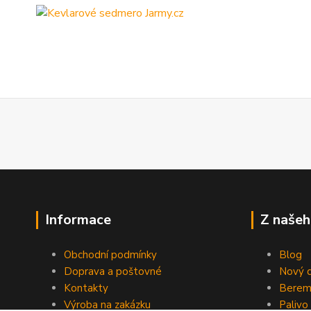
Informace
Z našeh
Obchodní podmínky
Blog
Doprava a poštovné
Nový d
Kontakty
Berem
Výroba na zakázku
Palivo