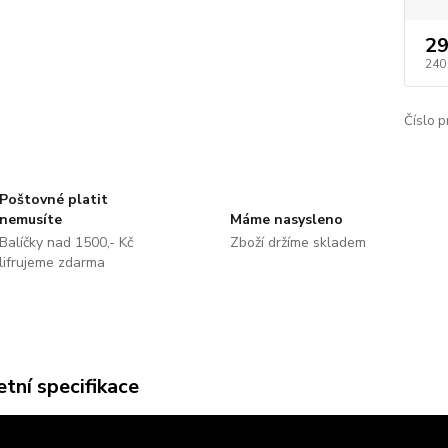
29
240
Číslo p
Poštovné platit
nemusíte
Máme nasysleno
Balíčky nad 1500,- Kč
Zboží držíme skladem
lifrujeme zdarma
tní specifikace