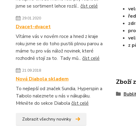
jsme se sortiment lehce rozší...
číst celé
vel
řed
29.01.2020
zdr
Dvacet-dvacet
pro
Vítáme vás v novém roce a hned z kraje
vel
roku jsme se do toho pustili plnou parou a
z p
máme tu pro vás nálož novinek, které
rozhodně stojí za to. Tady mů...
číst celé
21.09.2018
Nová Diabola skladem
Zboží 
To nejlepší od značek Sundia, Hyperspin a
Bubli
Taibolo naleznete u nás v nákupáku.
Mrkněte do sekce Diabola
číst celé
Zobrazit všechny novinky