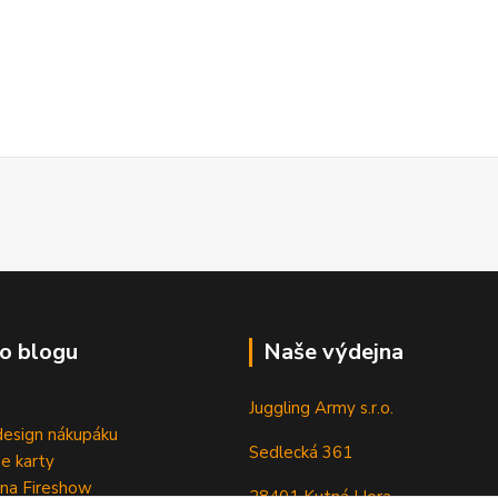
o blogu
Naše výdejna
Juggling Army s.r.o.
esign nákupáku
Sedlecká 361
e karty
 na Fireshow
28401 Kutná Hora