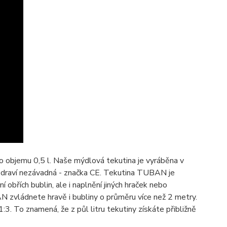
 o objemu 0,5 l. Naše mýdlová tekutina je vyráběna v
zdraví nezávadná - značka CE. Tekutina TUBAN je
ní obřích bublin, ale i naplnění jiných hraček nebo
N zvládnete hravě i bubliny o průměru více než 2 metry.
3. To znamená, že z půl litru tekutiny získáte přibližně