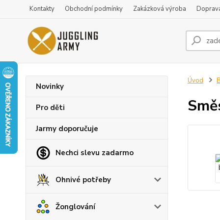
Kontakty
Obchodní podmínky
Zakázková výroba
Doprava
Úvod
B
Novinky
Směs
Pro děti
Jarmy doporučuje
Nechci slevu zadarmo
Ohnivé potřeby
Žonglování