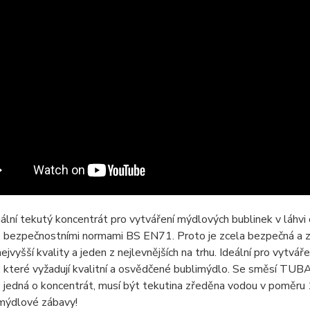
ální tekutý koncentrát pro vytváření mýdlových bublinek v láhvi
s bezpečnostními normami BS EN71. Proto je zcela bezpečná a 
jvyšší kvality a jeden z nejlevnějších na trhu. Ideální pro vytváře
, které vyžadují kvalitní a osvědčené bublimýdlo. Se směsí TUBA
e jedná o koncentrát, musí být tekutina zředěna vodou v poměru 1:
 mýdlové zábavy!