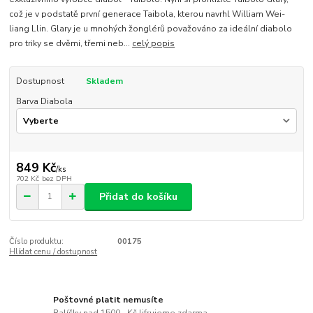
což je v podstatě první generace Taibola, kterou navrhl William Wei-
liang Llin. Glary je u mnohých žonglérů považováno za ideální diabolo
pro triky se dvěmi, třemi neb...
celý popis
Dostupnost
Skladem
Barva Diabola
849 Kč
/
ks
702 Kč
bez DPH
Přidat do košíku
Číslo produktu:
00175
Hlídat cenu / dostupnost
Poštovné platit nemusíte