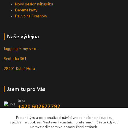
Nový design nákupáku
Bereme karty
Palivo na Fireshow
Naše výdejna
Juggling Army s.r.o.
Sedlecká 361
28401 Kutná Hora
Jsem tu pro Vás
Jirka
+420 602677792
Pro analýzu a personalizaci návštěvnosti našeho nákupáku
info@jarmy.cz
využíváme cookies. Nastavení vlastních preferencí můžete kdykoli
upravit odkazem ve spodní části stránek.