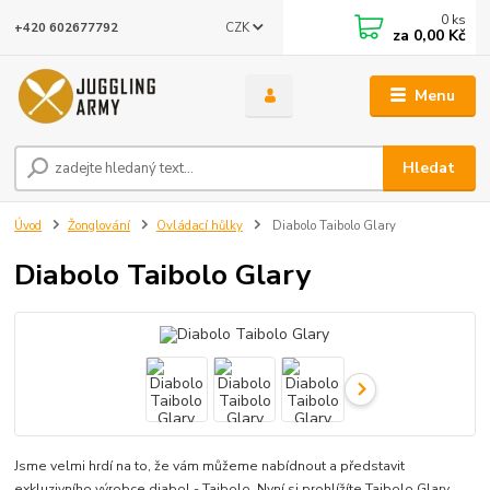
0
ks
CZK
+420 602677792
za
0,00 Kč
Menu
Hledat
Úvod
Žonglování
Ovládací hůlky
Diabolo Taibolo Glary
Diabolo Taibolo Glary
Jsme velmi hrdí na to, že vám můžeme nabídnout a představit
exkluzivního výrobce diabol - Taibolo. Nyní si prohlížíte Taibolo Glary,