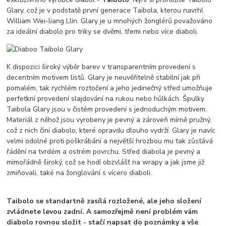
Glary, což je v podstatě první generace Taibola, kterou navrhl
William Wei-liang Llin. Glary je u mnohých žonglérů považováno
za ideální diabolo pro triky se dvěmi, třemi nebo více diaboli.
K dispozici široký výběr barev v transparentním provedení s
decentním motivem listů. Glary je neuvěřitelně stabilní jak při
pomalém, tak rychlém roztočení a jeho jedinečný střed umožňuje
perfetkní provedení slajdování na rukou nebo hůlkách. Špulky
Taibola Glary jsou v čistém provedení s jednoduchým motivem.
Materiál z něhož jsou vyrobeny je pevný a zároveň mírně pružný,
což z nich činí diabolo, které opravdu dlouho vydrží. Glary je navíc
velmi odolné proti poškrábání a největší hrozbou mu tak zůstává
řádění na tvrdém a ostrém povrchu. Střed diabola je pevný a
mimořádně široký, což se hodí obzvlášť na wrapy a jak jsme již
zmiňovali, také na žonglování s vícero diaboli.
Taibolo se standartně zasílá rozložené, ale jeho složení
zvládnete levou zadní. A samozřejmě není problém vám
diabolo rovnou složit - stačí napsat do poznámky a vše