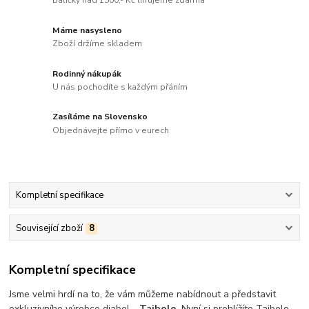
Balíčky nad 1500,- Kč lifrujeme zdarma
Máme nasysleno
Zboží držíme skladem
Rodinný nákupák
U nás pochodíte s každým přáním
Zasíláme na Slovensko
Objednávejte přímo v eurech
Kompletní specifikace
Související zboží
8
Kompletní specifikace
Jsme velmi hrdí na to, že vám můžeme nabídnout a představit
exkluzivního výrobce diabol -
Taibolo
. Nyní si prohlížíte Taibolo