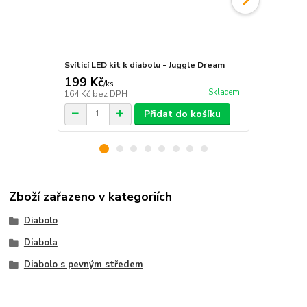
Svíticí LED kit k diabolu - Juggle Dream
Sundia 'Dia
199 Kč
690 Kč
/
ks
/
ks
Skladem
164 Kč
bez DPH
570 Kč
bez 
Přidat do košíku
Zboží zařazeno v kategoriích
Diabolo
Diabola
Diabolo s pevným středem