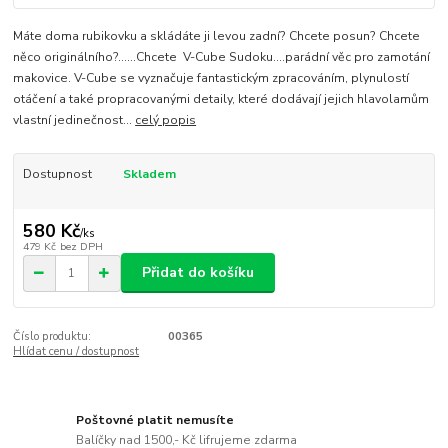
Máte doma rubikovku a skládáte ji levou zadní? Chcete posun? Chcete
něco originálního?......Chcete V-Cube Sudoku....parádní věc pro zamotání
makovice. V-Cube se vyznačuje fantastickým zpracováním, plynulostí
otáčení a také propracovanými detaily, které dodávají jejich hlavolamům
vlastní jedinečnost...
celý popis
Dostupnost
Skladem
580 Kč
/
ks
479 Kč
bez DPH
Přidat do košíku
Číslo produktu:
00365
Hlídat cenu / dostupnost
Poštovné platit nemusíte
Balíčky nad 1500,- Kč lifrujeme zdarma