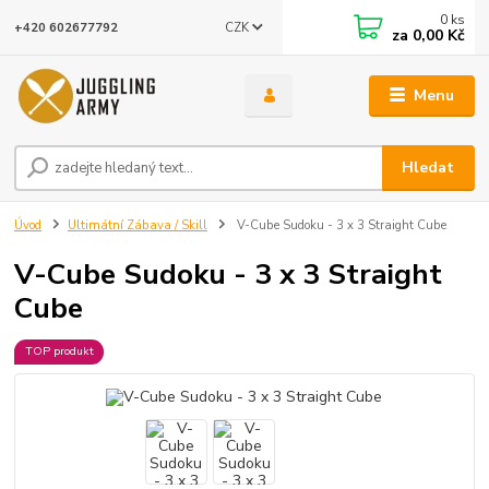
0
ks
CZK
+420 602677792
za
0,00 Kč
Menu
Hledat
Úvod
Ultimátní Zábava / Skill
V-Cube Sudoku - 3 x 3 Straight Cube
V-Cube Sudoku - 3 x 3 Straight
Cube
TOP produkt