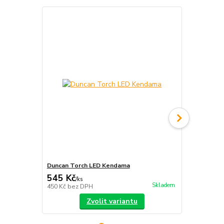
TOP produkt
Duncan Torch LED Kendama
Infinity Ring
545 Kč
390 Kč
/
ks
/
ks
Skladem
450 Kč
bez DPH
322 Kč
bez 
Zvolit variantu