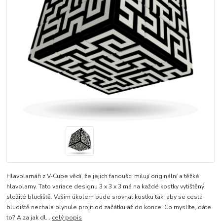
Hlavolamáři z V-Cube vědí, že jejich fanoušci milují originální a těžké
hlavolamy. Tato variace designu 3 x 3 x 3 má na každé kostky vytištěný
složité bludiště. Vašim úkolem bude srovnat kostku tak, aby se cesta
bludiště nechala plynule projít od začátku až do konce. Co myslíte, dáte
to? A za jak dl...
celý popis