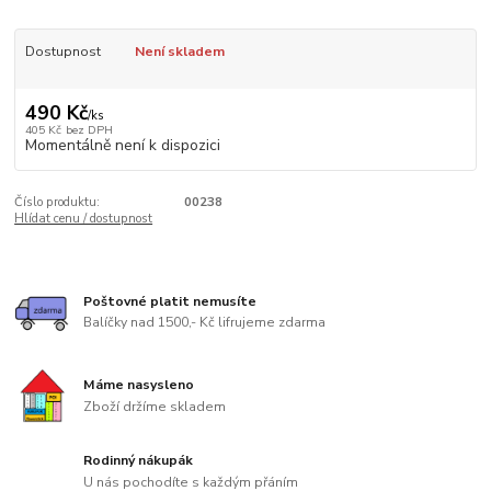
Dostupnost
Není skladem
490 Kč
/
ks
405 Kč
bez DPH
Momentálně není k dispozici
Číslo produktu:
00238
Hlídat cenu / dostupnost
Poštovné platit nemusíte
Balíčky nad 1500,- Kč lifrujeme zdarma
Máme nasysleno
Zboží držíme skladem
Rodinný nákupák
U nás pochodíte s každým přáním