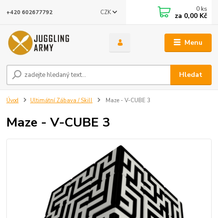
0
ks
CZK
+420 602677792
za
0,00 Kč
Menu
Hledat
Úvod
Ultimátní Zábava / Skill
Maze - V-CUBE 3
Maze - V-CUBE 3