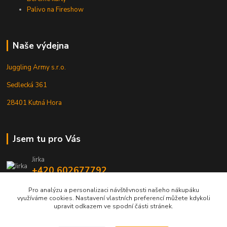
Palivo na Fireshow
Naše výdejna
Juggling Army s.r.o.
Sedlecká 361
28401 Kutná Hora
Jsem tu pro Vás
Jirka
+420 602677792
Pro analýzu a personalizaci návštěvnosti našeho nákupáku
info@jarmy.cz
využíváme cookies. Nastavení vlastních preferencí můžete kdykoli
upravit odkazem ve spodní části stránek.