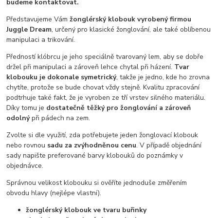
budeme kontaktovat.
Představujeme Vám
žonglérský klobouk vyrobený firmou
Juggle Dream
, určený pro klasické žonglování, ale také oblíbenou
manipulaci a trikování.
Předností klóbrcu je jeho speciálně tvarovaný lem, aby se dobře
držel při manipulaci a zároveň lehce chytal při házení.
Tvar
klobouku je dokonale symetrický
, takže je jedno, kde ho zrovna
chytíte, protože se bude chovat vždy stejně. Kvalitu zpracování
podtrhuje také fakt, že je vyroben ze tří vrstev silného materiálu.
Díky tomu je
dostatečně těžký pro žonglování a zároveň
odolný
při pádech na zem.
Zvolte si dle využití, zda potřebujete jeden žonglovací klobouk
nebo rovnou
sadu za zvýhodněnou cenu
. V případě objednání
sady napište preferované barvy klobouků do poznámky v
objednávce.
Správnou velikost klobouku si ověříte jednoduše změřením
obvodu hlavy (nejlépe vlastní).
žonglérský klobouk ve tvaru buřinky