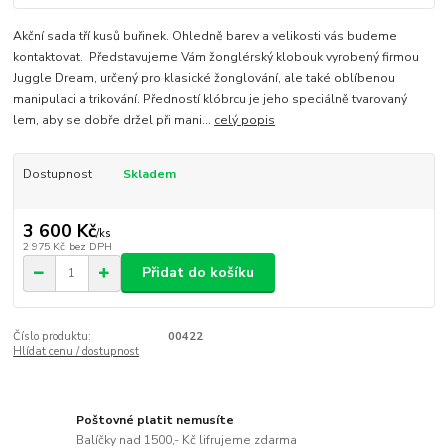
Akční sada tří kusů buřinek. Ohledně barev a velikosti vás budeme
kontaktovat. Představujeme Vám žonglérský klobouk vyrobený firmou
Juggle Dream, určený pro klasické žonglování, ale také oblíbenou
manipulaci a trikování. Předností klóbrcu je jeho speciálně tvarovaný
lem, aby se dobře držel při mani...
celý popis
Dostupnost
Skladem
3 600 Kč
/
ks
2 975 Kč
bez DPH
Přidat do košíku
Číslo produktu:
00422
Hlídat cenu / dostupnost
Poštovné platit nemusíte
Balíčky nad 1500,- Kč lifrujeme zdarma