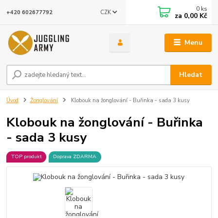
0
ks
CZK
+420 602677792
za
0,00 Kč
Menu
Hledat
Úvod
Žonglování
Klobouk na žonglování - Buřinka - sada 3 kusy
Klobouk na žonglování - Buřinka
- sada 3 kusy
TOP produkt
Doprava ZDARMA