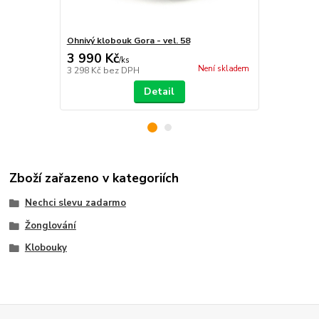
Ohnivý klobouk Gora - vel. 58
Silikonový K
3 990 Kč
349 Kč
/
ks
/
ks
Není skladem
3 298 Kč
bez DPH
288 Kč
bez 
Detail
Zboží zařazeno v kategoriích
Nechci slevu zadarmo
Žonglování
Klobouky