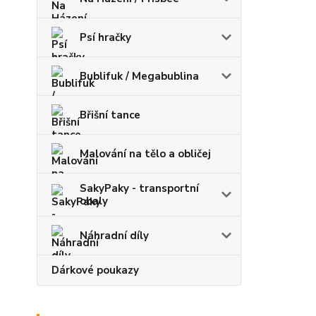
Psí hračky
Bublifuk / Megabublina
Břišní tance
Malování na tělo a obličej
SakyPaky - transportní
obaly
Náhradní díly
Dárkové poukazy