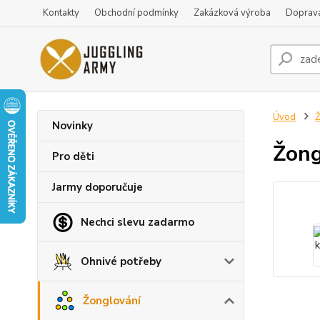
Kontakty
Obchodní podmínky
Zakázková výroba
Doprava
Úvod
Ž
Novinky
Žong
Pro děti
Jarmy doporučuje
Nechci slevu zadarmo
Ohnivé potřeby
Žonglování