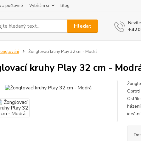
 a poštovné
Vybírám si
Blog
Nevíte
Hledat
+420
onglování
Žonglovací kruhy Play 32 cm - Modrá
lovací kruhy Play 32 cm - Modr
Žonglov
Oproti 
Ostříl
házení
ideáln
Dos