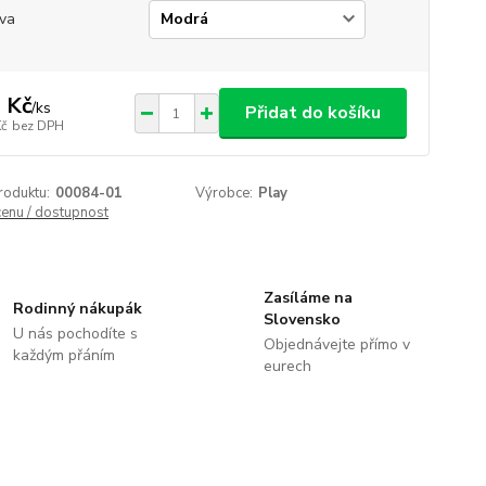
va
 Kč
/
ks
Přidat do košíku
Kč
bez DPH
roduktu:
00084-01
Výrobce:
Play
cenu / dostupnost
Zasíláme na
Rodinný nákupák
Slovensko
U nás pochodíte s
Objednávejte přímo v
každým přáním
eurech