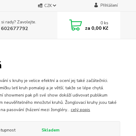
Přihlášení
CZK
 si rady? Zavolejte.
0
ks
za
0,00 Kč
 602677792
á
ání s kruhy je velice efektní a ocení jej také začátečníci.
míčku letí kruh pomaleji a je větší, takže se lépe chytá.
ení showmeni pak při své show dokáží udivovat publikum
m neuvěřitelného množství kruhů. Žonglovací kruhy jsou také
í na pasování (házení mezi žongléry...
celý popis
tupnost
Skladem