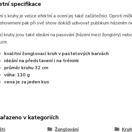
tní specifikace
 s kruhy je velice efektní a ocení jej také začátečníci. Oproti míčk
 showmeni pak při své show dokáží udivovat publikum házením n
í kruhy jsou také ideální na pasování (házení mezi žongléry) nebo
uze.
kvalitní žonglovací kruh v pastelových barvách
ideání na představení i na trénink
průměr kruhu 32 cm
váha: 110 g
cena je za jeden kus
zařazeno v kategoriích
ěti
Žonglování
Kruh