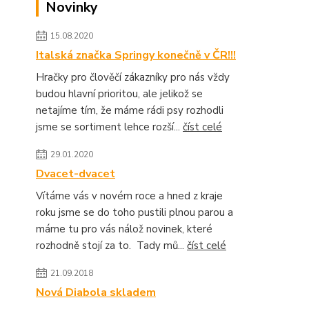
Novinky
15.08.2020
Italská značka Springy konečně v ČR!!!
Hračky pro člověčí zákazníky pro nás vždy
budou hlavní prioritou, ale jelikož se
netajíme tím, že máme rádi psy rozhodli
jsme se sortiment lehce rozší...
číst celé
29.01.2020
Dvacet-dvacet
Vítáme vás v novém roce a hned z kraje
roku jsme se do toho pustili plnou parou a
máme tu pro vás nálož novinek, které
rozhodně stojí za to. Tady mů...
číst celé
21.09.2018
Nová Diabola skladem