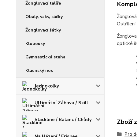
Komple
Žonglovací talíře
Žonglování
Obaly, vaky, sáčky
Ostřílení
Žonglovací šátky
Žonglovac
optické il
Klobouky
Gymnastická stuha
Klaunský nos
Jednokolky
Ultimátní Zábava / Skill
Slackline / Balanc / Chůdy
Zboží 
Pro d
Na Házení / Frisbee