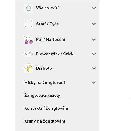
Vše co svítí
Staff / Tyče
Poi / Na točení
Flowerstick / Stick
Diabolo
Míčky na žonglování
Žonglovací kužely
Kontaktní žonglování
Kruhy na žonglování