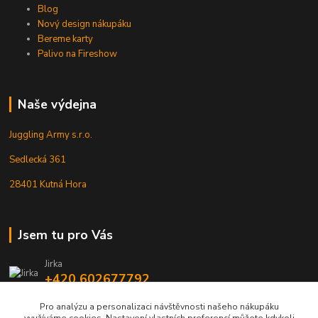
Blog
Nový design nákupáku
Bereme karty
Palivo na Fireshow
Naše výdejna
Juggling Army s.r.o.
Sedlecká 361
28401 Kutná Hora
Jsem tu pro Vás
Jirka
+420 602677792
Pro analýzu a personalizaci návštěvnosti našeho nákupáku
info@jarmy.cz