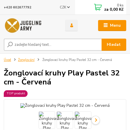
0
ks
CZK
+420 602677792
za
0,00 Kč
Menu
Hledat
Úvod
Žonglování
Žonglovací kruhy Play Pastel 32 cm - Červená
Žonglovací kruhy Play Pastel 32
cm - Červená
TOP produkt