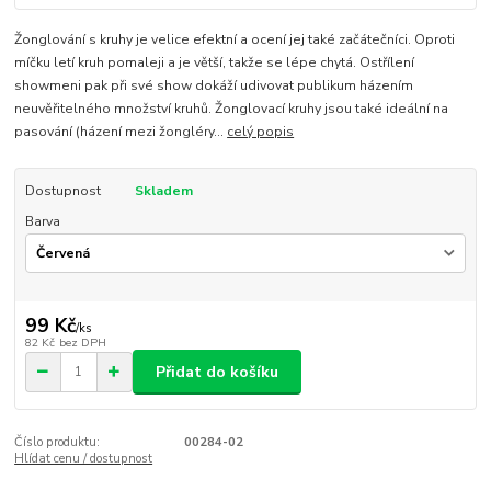
Žonglování s kruhy je velice efektní a ocení jej také začátečníci. Oproti
míčku letí kruh pomaleji a je větší, takže se lépe chytá. Ostřílení
showmeni pak při své show dokáží udivovat publikum házením
neuvěřitelného množství kruhů. Žonglovací kruhy jsou také ideální na
pasování (házení mezi žongléry...
celý popis
Dostupnost
Skladem
Barva
99 Kč
/
ks
82 Kč
bez DPH
Přidat do košíku
Číslo produktu:
00284-02
Hlídat cenu / dostupnost