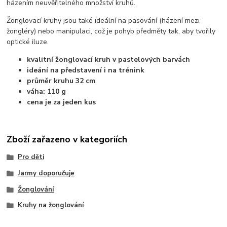
házením neuvěřitelného množství kruhů.
Žonglovací kruhy jsou také ideální na pasování (házení mezi
žongléry) nebo manipulaci, což je pohyb předměty tak, aby tvořily
optické iluze.
kvalitní žonglovací kruh v pastelových barvách
ideání na představení i na trénink
průměr kruhu 32 cm
váha: 110 g
cena je za jeden kus
Zboží zařazeno v kategoriích
Pro děti
Jarmy doporučuje
Žonglování
Kruhy na žonglování