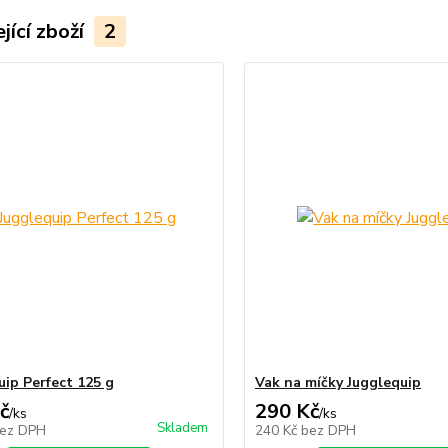
jící zboží
2
uip Perfect 125 g
Vak na míčky Jugglequip
č
290 Kč
/
ks
/
ks
Skladem
ez DPH
240 Kč
bez DPH