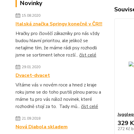
Novinky
Souvise
15.08.2020
Italská značka Springy konečně v ČR!!!
Hračky pro člověčí zákazníky pro nás vždy
budou hlavní prioritou, ale jelikož se
netajíme tím, že máme rádi psy rozhodli
jsme se sortiment lehce rozší...
číst celé
29.01.2020
Dvacet-dvacet
Vítáme vás v novém roce a hned z kraje
roku jsme se do toho pustili plnou parou a
máme tu pro vás nálož novinek, které
rozhodně stojí za to. Tady mů...
číst celé
Juggleq
21.09.2018
329 K
Nová Diabola skladem
272 Kč
b