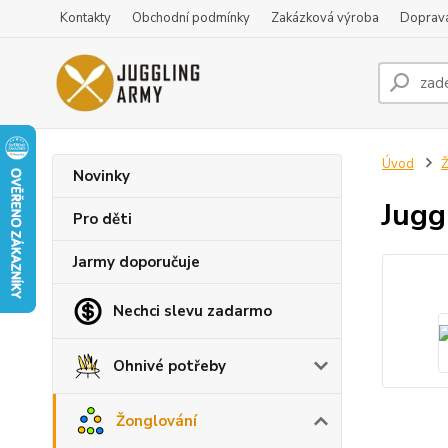
Kontakty
Obchodní podmínky
Zakázková výroba
Doprava
Úvod
Ž
Novinky
Jugg
Pro děti
Jarmy doporučuje
Nechci slevu zadarmo
Ohnivé potřeby
Žonglování