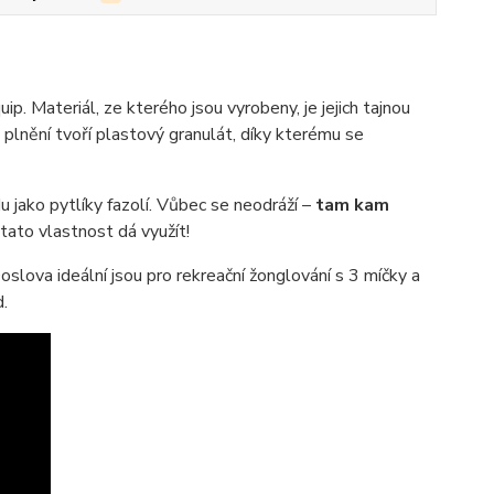
p. Materiál, ze kterého jsou vyrobeny, je jejich tajnou
, plnění tvoří plastový granulát, díky kterému se
jako pytlíky fazolí. Vůbec se neodráží –
tam kam
e tato vlastnost dá využít!
slova ideální jsou pro rekreační žonglování s 3 míčky a
d.