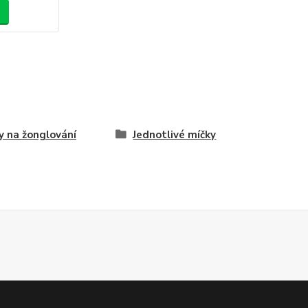
y na žonglování
Jednotlivé míčky