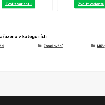
Zvolit variantu
Zvolit variantu
zařazeno v kategoriích
ěti
Žonglování
Míčk