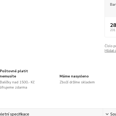
Bar
28
231
Číslo p
Hlídat 
Poštovné platit
nemusíte
Máme nasysleno
Balíčky nad 1500,- Kč
Zboží držíme skladem
lifrujeme zdarma
etní specifikace
Sou