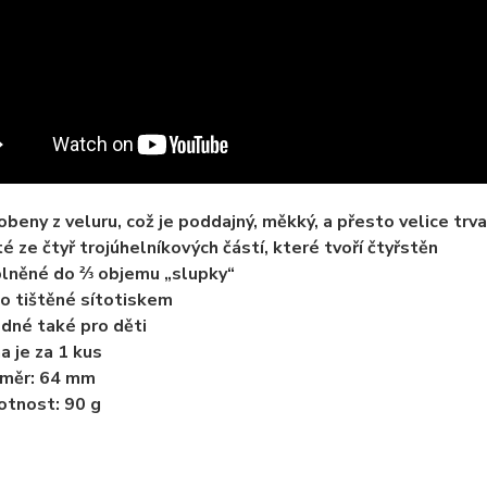
obeny z veluru, což je poddajný, měkký, a přesto velice trv
té ze čtyř trojúhelníkových částí, které tvoří čtyřstěn
lněné do ⅔ objemu „slupky“
o tištěné sítotiskem
dné také pro děti
a je za 1 kus
ůměr: 64 mm
tnost: 90 g