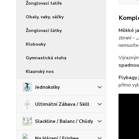
Žonglovací talíře
Komple
Obaly, vaky, sáčky
Měkké ja
Žonglovací šátky
zbraní –
„
Klobouky
nemusíte 
Výrazným 
Gymnastická stuha
spadnou,
Klaunský nos
Flybagy 
přímo vybí
Jednokolky
Ultimátní Zábava / Skill
Slackline / Balanc / Chůdy
Na Házení / Frisbee