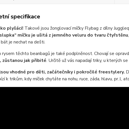
tní specifikace
ko plyšáci!
Takové jsou žonglovací míčky Flybag z dílny Jugglequi
slupka“ míčku je ušitá z jemného veluru do tvaru čtyřstěnu
bát je nechat na dešti.
rysem těchto beanbagů je také podplněnost. Chovají se opravdu 
 zůstanou jak přibité
. Určitě už vás napadají triky, u kterých s
jsou vhodné pro děti, začátečníky i pokročilé freestylery.
Do
zí k trikům, kdy míček chytáte na nohu, ruce, záda, hlavu, pr..l, at