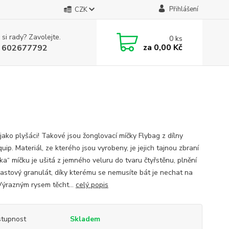
Přihlášení
CZK
 si rady? Zavolejte.
0
ks
za
0,00 Kč
 602677792
jako plyšáci! Takové jsou žonglovací míčky Flybag z dílny
uip. Materiál, ze kterého jsou vyrobeny, je jejich tajnou zbraní
ka“ míčku je ušitá z jemného veluru do tvaru čtyřstěnu, plnění
plastový granulát, díky kterému se nemusíte bát je nechat na
 Výrazným rysem těcht...
celý popis
tupnost
Skladem