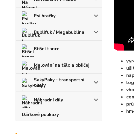
Psí hračky
Bublifuk / Megabublina
Břišní tance
vyr
Malování na tělo a obličej
uši
nap
SakyPaky - transportní
log
obaly
vho
cen
Náhradní díly
pr
hmo
Dárkové poukazy