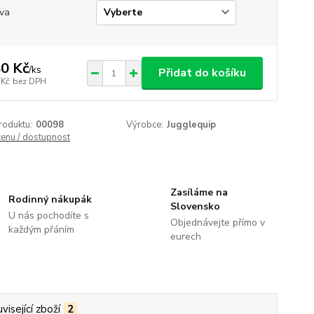
va
0 Kč
/
ks
Přidat do košíku
 Kč
bez DPH
roduktu:
00098
Výrobce:
Jugglequip
cenu / dostupnost
Zasíláme na
Rodinný nákupák
Slovensko
U nás pochodíte s
Objednávejte přímo v
každým přáním
eurech
visející zboží
2