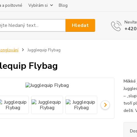
 a poštovné
Vybírám si
Blog
Nevíte
Hledat
+420
onglování
Jugglequip Flybag
lequip Flybag
Měkké 
Juggleq
– „slup
tvoří 
dešti.
Dos