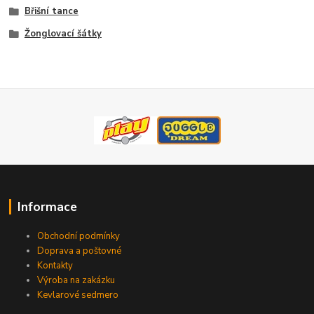
Břišní tance
Žonglovací šátky
Informace
Obchodní podmínky
Doprava a poštovné
Kontakty
Výroba na zakázku
Kevlarové sedmero