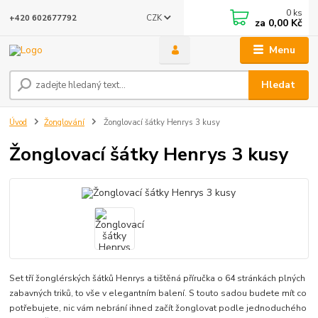
0
ks
CZK
+420 602677792
za
0,00 Kč
Menu
Hledat
Úvod
Žonglování
Žonglovací šátky Henrys 3 kusy
Žonglovací šátky Henrys 3 kusy
Set tří žonglérských šátků Henrys a tištěná příručka o 64 stránkách plných
zabavných triků, to vše v elegantním balení. S touto sadou budete mít co
potřebujete, nic vám nebrání ihned začít žonglovat podle jednoduchého