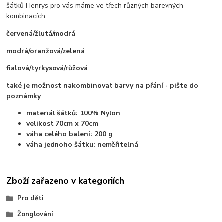
šátků Henrys pro vás máme ve třech různých barevných
kombinacích:
červená/žlutá/modrá
modrá/oranžová/zelená
fialová/tyrkysová/růžová
také je možnost nakombinovat barvy na přání - pište do
poznámky
materiál šátků: 100% Nylon
velikost 70cm x 70cm
váha celého balení: 200 g
váha jednoho šátku: neměřitelná
Zboží zařazeno v kategoriích
Pro děti
Žonglování