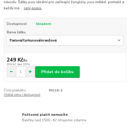
návodu. Šátky jsou ideální pro začínající žongléry, jsou měkké, pomalé a
každý má ...
celý popis
Dostupnost
Skladem
Barva šátku
249 Kč
/
ks
206 Kč
bez DPH
Přidat do košíku
Číslo produktu:
00116-2
Hlídat cenu / dostupnost
Poštovné platit nemusíte
Balíčky nad 1500,- Kč lifrujeme zdarma