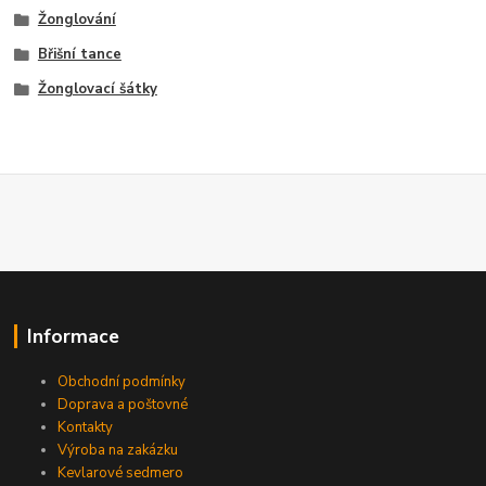
Žonglování
Břišní tance
Žonglovací šátky
Informace
Obchodní podmínky
Doprava a poštovné
Kontakty
Výroba na zakázku
Kevlarové sedmero