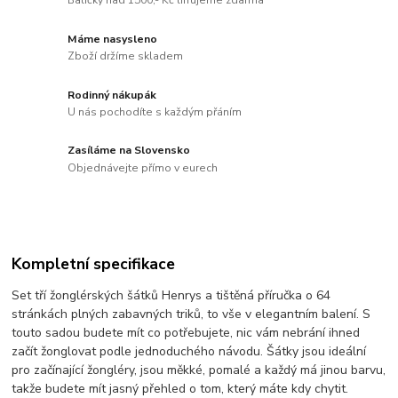
Balíčky nad 1500,- Kč lifrujeme zdarma
Máme nasysleno
Zboží držíme skladem
Rodinný nákupák
U nás pochodíte s každým přáním
Zasíláme na Slovensko
Objednávejte přímo v eurech
Kompletní specifikace
Set tří žonglérských šátků Henrys a tištěná příručka o 64
stránkách plných zabavných triků, to vše v elegantním balení. S
touto sadou budete mít co potřebujete, nic vám nebrání ihned
začít žonglovat podle jednoduchého návodu. Šátky jsou ideální
pro začínající žongléry, jsou měkké, pomalé a každý má jinou barvu,
takže budete mít jasný přehled o tom, který máte kdy chytit.