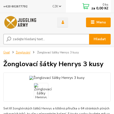
0
ks
CZK
+420 602677792
za
0,00 Kč
Menu
Hledat
Úvod
Žonglování
Žonglovací šátky Henrys 3 kusy
Žonglovací šátky Henrys 3 kusy
Set tří žonglérských šátků Henrys a tištěná příručka o 64 stránkách plných
zabavných triků, to vše v elegantním balení. S touto sadou budete mít co