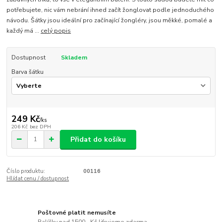
potřebujete, nic vám nebrání ihned začít žonglovat podle jednoduchého
návodu. Šátky jsou ideální pro začínající žongléry, jsou měkké, pomalé a
každý má ...
celý popis
Dostupnost
Skladem
Barva šátku
249 Kč
/
ks
206 Kč
bez DPH
Přidat do košíku
Číslo produktu:
00116
Hlídat cenu / dostupnost
Poštovné platit nemusíte