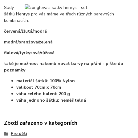
Sady
šátků Henrys pro vás máme ve třech různých barevných
kombinacích:
červená/žlutá/modrá
modrá/oranžová/zelená
fialová/tyrkysová/růžová
také je možnost nakombinovat barvy na přání - pište do
poznámky
materiál šátků: 100% Nylon
velikost 70cm x 70cm
váha celého balení: 200 g
váha jednoho šátku: neměřitelná
Zboží zařazeno v kategoriích
Pro děti