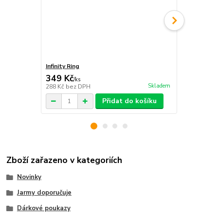
Infinity Ring
Klobouk na 
349 Kč
1 390 Kč
/
ks
Skladem
288 Kč
bez DPH
1 149 Kč
bez
Přidat do košíku
Zboží zařazeno v kategoriích
Novinky
Jarmy doporučuje
Dárkové poukazy