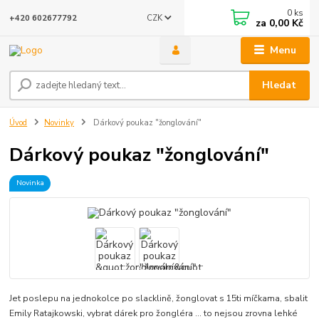
0
ks
CZK
+420 602677792
za
0,00 Kč
Menu
Hledat
Úvod
Novinky
Dárkový poukaz "žonglování"
Dárkový poukaz "žonglování"
Novinka
Jet poslepu na jednokolce po slacklině, žonglovat s 15ti míčkama, sbalit
Emily Ratajkowski, vybrat dárek pro žongléra ... to nejsou zrovna lehké