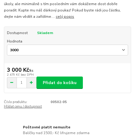
úkoly, ale minimálně s tím posledním vám dokážeme dost dobře
poradit. Kupte mu náš dárkový poukaz! Pokud byste rádi jou částku,
dejte nám vědět a zařídíme....
celý popis
Dostupnost
Skladem
Hodnota
3 000 Kč
/
ks
2 479 Kč
bez DPH
Přidat do košíku
Číslo produktu:
00502-05
Hlídat cenu / dostupnost
Poštovné platit nemusíte
Balíčky nad 1500,- Kč lifrujeme zdarma