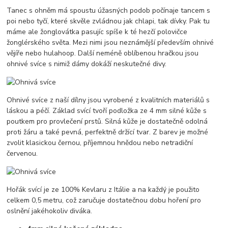
Tanec s ohněm má spoustu úžasných podob počínaje tancem s
poi nebo tyčí, které skvěle zvládnou jak chlapi, tak dívky. Pak tu
máme ale žonglovátka pasujíc spíše k té hezčí polovičce
žonglérského světa. Mezi nimi jsou neznámější především ohnivé
vějíře nebo hulahoop. Další neméně oblíbenou hračkou jsou
ohnivé svíce s nimiž dámy dokáží neskutečné divy.
Ohnivé svíce z naší dílny jsou vyrobené z kvalitních materiálů s
láskou a péčí. Základ svící tvoří podložka ze 4 mm silné kůže s
poutkem pro provlečení prstů. Silná kůže je dostatečně odolná
proti žáru a také pevná, perfektně držící tvar. Z barev je možné
zvolit klasickou černou, příjemnou hnědou nebo netradiční
červenou.
Hořák svící je ze 100% Kevlaru z Itálie a na každý je použito
celkem 0,5 metru, což zaručuje dostatečnou dobu hoření pro
oslnění jakéhokoliv diváka.