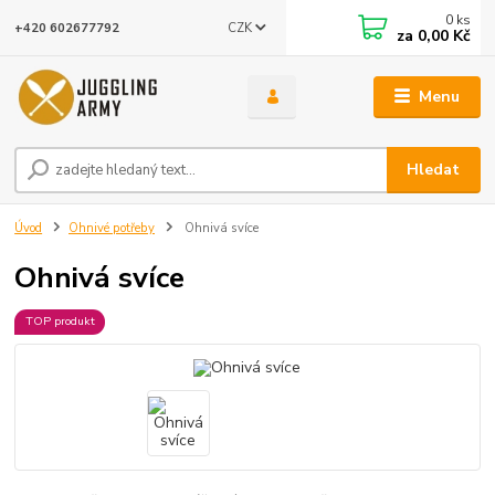
0
ks
CZK
+420 602677792
za
0,00 Kč
Menu
Hledat
Úvod
Ohnivé potřeby
Ohnivá svíce
Ohnivá svíce
TOP produkt