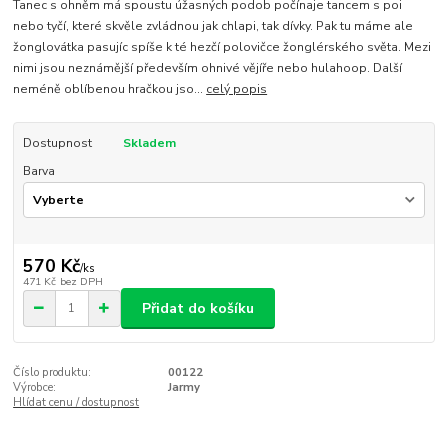
Tanec s ohněm má spoustu úžasných podob počínaje tancem s poi
nebo tyčí, které skvěle zvládnou jak chlapi, tak dívky. Pak tu máme ale
žonglovátka pasujíc spíše k té hezčí polovičce žonglérského světa. Mezi
nimi jsou neznámější především ohnivé vějíře nebo hulahoop. Další
neméně oblíbenou hračkou jso...
celý popis
Dostupnost
Skladem
Barva
570 Kč
/
ks
471 Kč
bez DPH
Přidat do košíku
Číslo produktu:
00122
Výrobce:
Jarmy
Hlídat cenu / dostupnost