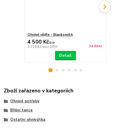
Ohnivé vějíře - Blacksmith
Ohnivé vějíře
4 500 Kč
1 999 Kč
/
pár
na dotaz
3 719 Kč
bez DPH
1 652 Kč
bez
Detail
Zboží zařazeno v kategoriích
Ohnivé potřeby
Břišní tance
Ostatní ohnivátka