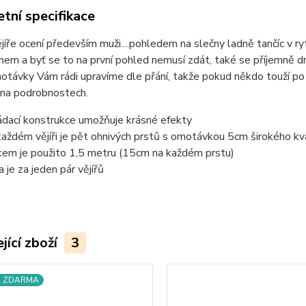
tní specifikace
jíře ocení především muži....pohledem na slečny ladně tančíc v ry
hem a byť se to na první pohled nemusí zdát, také se příjemně 
otávky Vám rádi upravíme dle přání, takže pokud někdo touží po
 na podrobnostech.
ádací konstrukce umožňuje krásné efekty
každém vějíři je pět ohnivých prstů s omotávkou 5cm širokého 
kem je použito 1,5 metru (15cm na každém prstu)
a je za jeden pár vějířů
jící zboží
3
a ZDARMA