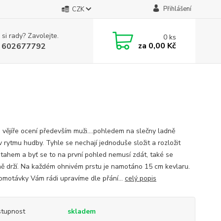
Přihlášení
CZK
 si rady? Zavolejte.
0
ks
za
0,00 Kč
 602677792
 vějíře ocení především muži....pohledem na slečny ladně
v rytmu hudby. Tyhle se nechají jednoduše složit a rozložit
 tahem a byť se to na první pohled nemusí zdát, také se
ně drží. Na každém ohnivém prstu je namotáno 15 cm kevlaru.
omotávky Vám rádi upravíme dle přání...
celý popis
tupnost
skladem