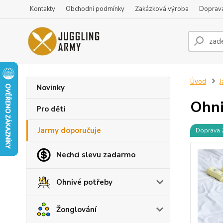
Kontakty
Obchodní podmínky
Zakázková výroba
Doprava
Úvod
J
Novinky
Ohni
Pro děti
Jarmy doporučuje
Doprava
Nechci slevu zadarmo
Ohnivé potřeby
Žonglování