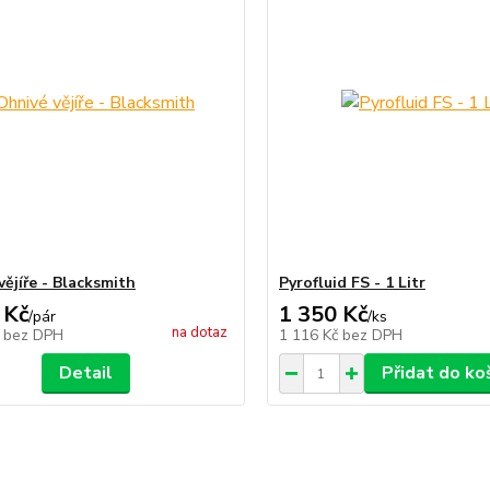
vějíře - Blacksmith
Pyrofluid FS - 1 Litr
 Kč
1 350 Kč
/
pár
/
ks
na dotaz
č
bez DPH
1 116 Kč
bez DPH
Detail
Přidat do ko