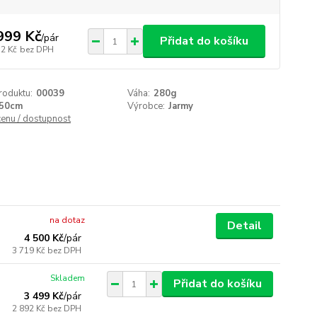
999 Kč
/
pár
Přidat do košíku
52 Kč
bez DPH
roduktu:
00039
Váha:
280g
50cm
Výrobce:
Jarmy
cenu / dostupnost
na dotaz
Detail
4 500 Kč
/
pár
3 719 Kč
bez DPH
Skladem
Přidat do košíku
3 499 Kč
/
pár
2 892 Kč
bez DPH