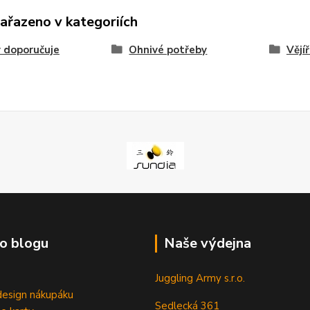
zařazeno v kategoriích
 doporučuje
Ohnivé potřeby
Vějí
o blogu
Naše výdejna
Juggling Army s.r.o.
esign nákupáku
Sedlecká 361