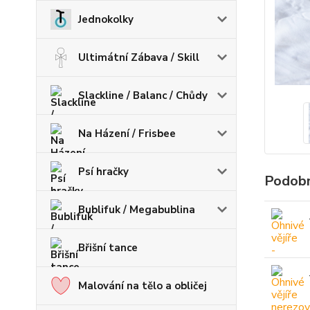
Jednokolky
Ultimátní Zábava / Skill
Slackline / Balanc / Chůdy
Na Házení / Frisbee
Psí hračky
Podobn
Bublifuk / Megabublina
Břišní tance
Malování na tělo a obličej