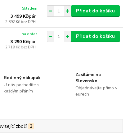
Skladem
Přidat do košíku
3 499 Kč
/
pár
2 892 Kč
bez DPH
na dotaz
Přidat do košíku
3 290 Kč
/
pár
2 719 Kč
bez DPH
Zasíláme na
Rodinný nákupák
Slovensko
U nás pochodíte s
Objednávejte přímo v
každým přáním
eurech
visející zboží
3