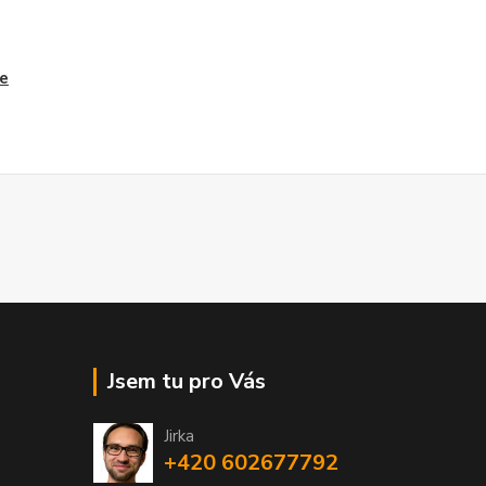
ře
Jsem tu pro Vás
Jirka
+420 602677792