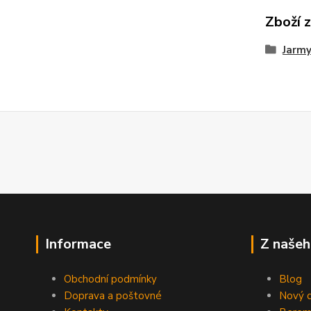
Zboží 
Jarmy
Informace
Z našeh
Obchodní podmínky
Blog
Doprava a poštovné
Nový d