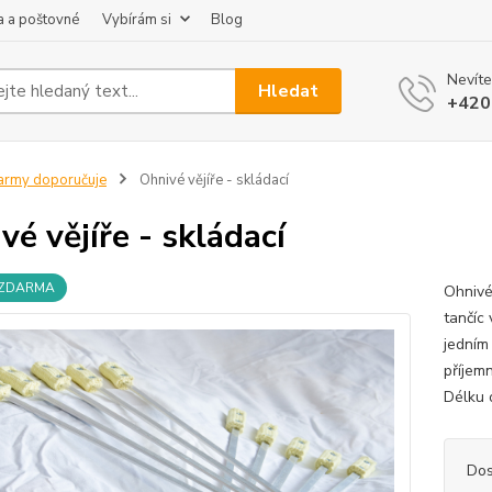
 a poštovné
Vybírám si
Blog
Nevíte
Hledat
+420
army doporučuje
Ohnivé vějíře - skládací
vé vějíře - skládací
 ZDARMA
Ohnivé
tančíc 
jedním
příjem
Délku 
Dos