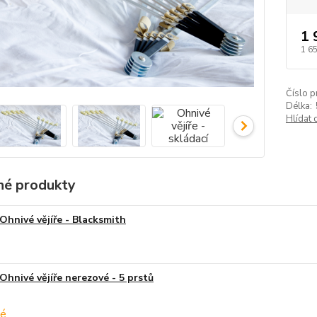
1 
1 6
Číslo p
Délka:
Hlídat 
é produkty
Ohnivé vějíře - Blacksmith
Ohnivé vějíře nerezové - 5 prstů