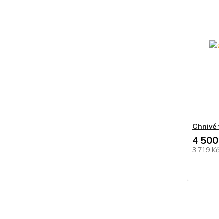
Ohnivé 
4 500
3 719 K