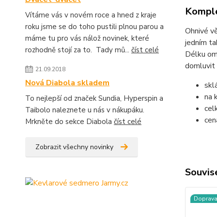
Komple
Vítáme vás v novém roce a hned z kraje
roku jsme se do toho pustili plnou parou a
Ohnivé vě
máme tu pro vás nálož novinek, které
jedním ta
rozhodně stojí za to. Tady mů...
číst celé
Délku om
domluvit
21.09.2018
Nová Diabola skladem
skl
na 
To nejlepší od značek Sundia, Hyperspin a
cel
Taibolo naleznete u nás v nákupáku.
cen
Mrkněte do sekce Diabola
číst celé
Zobrazit všechny novinky
Souvise
Doprav