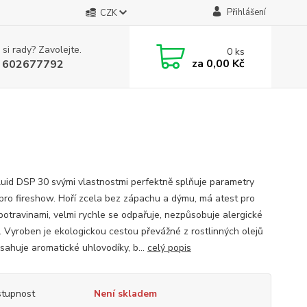
Přihlášení
CZK
 si rady? Zavolejte.
0
ks
za
0,00 Kč
 602677792
uid DSP 30 svými vlastnostmi perfektně splňuje parametry
 pro fireshow. Hoří zcela bez zápachu a dýmu, má atest pro
 potravinami, velmi rychle se odpařuje, nezpůsobuje alergické
. Vyroben je ekologickou cestou převážné z rostlinných olejů
sahuje aromatické uhlovodíky, b...
celý popis
tupnost
Není skladem