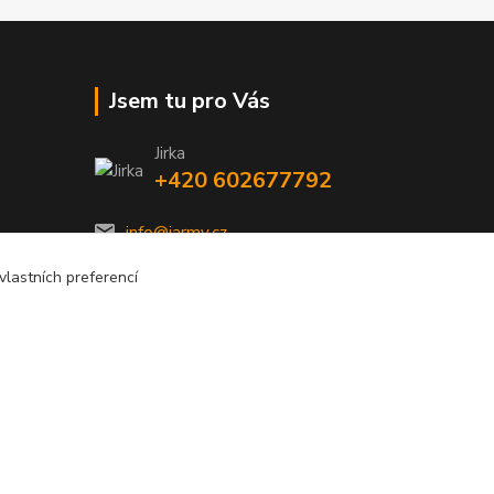
Jsem tu pro Vás
Jirka
+420 602677792
info@jarmy.cz
lastních preferencí