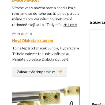
Dvacet-dvacet
Vítáme vás v novém roce a hned z kraje
roku jsme se do toho pustili plnou parou a
máme tu pro vás nálož novinek, které
Souvise
rozhodně stojí za to. Tady mů...
číst celé
21.09.2018
Nová Diabola skladem
To nejlepší od značek Sundia, Hyperspin a
Taibolo naleznete u nás v nákupáku.
Mrkněte do sekce Diabola
číst celé
Zobrazit všechny novinky
Pyroflui