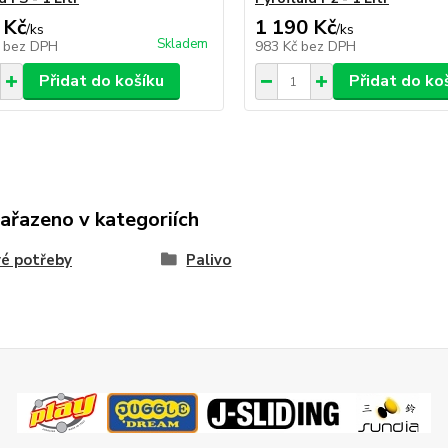
 Kč
1 190 Kč
/
ks
/
ks
Skladem
č
bez DPH
983 Kč
bez DPH
Přidat do košíku
Přidat do ko
zařazeno v kategoriích
é potřeby
Palivo