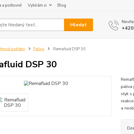
 a poštovné
Vybírám si
Blog
Nevíte
Hledat
+420
hnivé potřeby
Palivo
Remafluid DSP 30
fluid DSP 30
Remafl
paliva
styk s
reakce
a neob
Dos