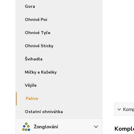
Gora
Ohnivé Poi
Ohnivé Tyče
Ohnivé Sticky
Švihadla
Míčky a Kuželky
Vějíře
Palivo
Kompl
Ostatní ohnivátka
Žonglování
Komple