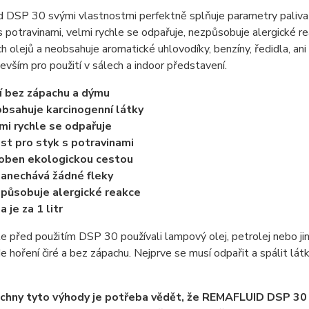
 DSP 30 svými vlastnostmi perfektně splňuje parametry paliva 
s potravinami, velmi rychle se odpařuje, nezpůsobuje alergické 
ch olejů a neobsahuje aromatické uhlovodíky, benzíny, ředidla, ani
evším pro použití v sálech a indoor představení.
í bez zápachu a dýmu
bsahuje karcinogenní látky
mi rychle se odpařuje
st pro styk s potravinami
oben ekologickou cestou
anechává žádné fleky
působuje alergické reakce
a je za 1 litr
e před použitím DSP 30 používali lampový olej, petrolej nebo ji
 hoření čiré a bez zápachu. Nejprve se musí odpařit a spálit látky
echny tyto výhody je potřeba vědět, že REMAFLUID DSP 30