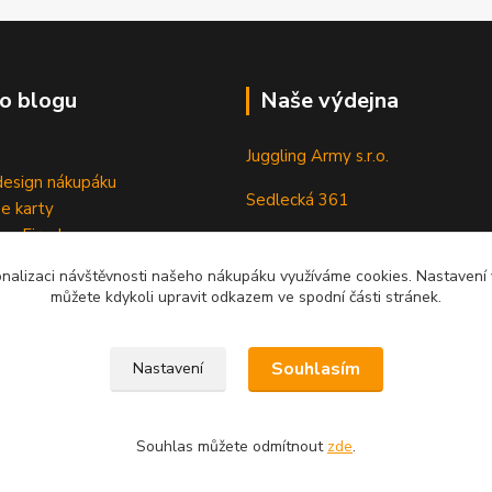
o blogu
Naše výdejna
Juggling Army s.r.o.
esign nákupáku
Sedlecká 361
e karty
 na Fireshow
28401 Kutná Hora
onalizaci návštěvnosti našeho nákupáku využíváme cookies. Nastavení v
můžete kdykoli upravit odkazem ve spodní části stránek.
Souhlasím
Nastavení
Souhlas můžete odmítnout
zde
.