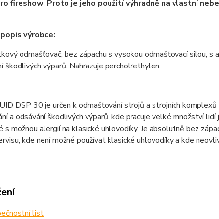
pro fireshow. Proto je jeho použití výhradně na vlastní neb
í popis výrobce:
ový odmašťovač, bez zápachu s vysokou odmašťovací silou, s an
í škodlivých výparů. Nahrazuje percholrethylen.
 DSP 30 je určen k odmašťování strojů a strojních komplexů v 
ní a odsávání škodlivých výparů, kde pracuje velké množství lidí 
idé s možnou alergií na klasické uhlovodíky. Je absolutně bez záp
ervisu, kde není možné používat klasické uhlovodíky a kde neovli
žení
čnostní list