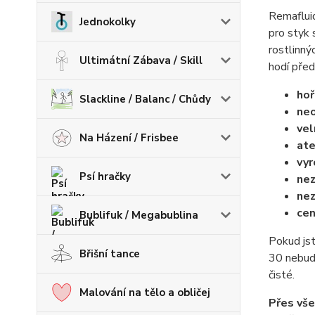
Remafluid
Jednokolky
pro styk 
rostlinný
Ultimátní Zábava / Skill
hodí před
hoř
Slackline / Balanc / Chůdy
neo
vel
Na Házení / Frisbee
ate
vyr
Psí hračky
nez
nez
cen
Bublifuk / Megabublina
Pokud jst
Břišní tance
30 nebude
čisté.
Malování na tělo a obličej
Přes vš