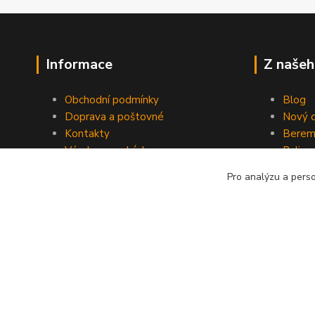
Informace
Z našeh
Obchodní podmínky
Blog
Doprava a poštovné
Nový d
Kontakty
Berem
Výroba na zakázku
Palivo
Kevlarové sedmero
Pro analýzu a pers
Kopyrájt - Jarmy.cz