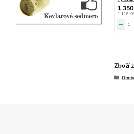
1 350
1 116 K
Zboží 
Ohniv