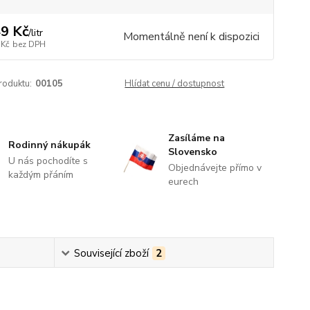
9 Kč
/
litr
Momentálně není k dispozici
 Kč
bez DPH
roduktu:
00105
Hlídat cenu / dostupnost
Zasíláme na
Rodinný nákupák
Slovensko
U nás pochodíte s
Objednávejte přímo v
každým přáním
eurech
Související zboží
2