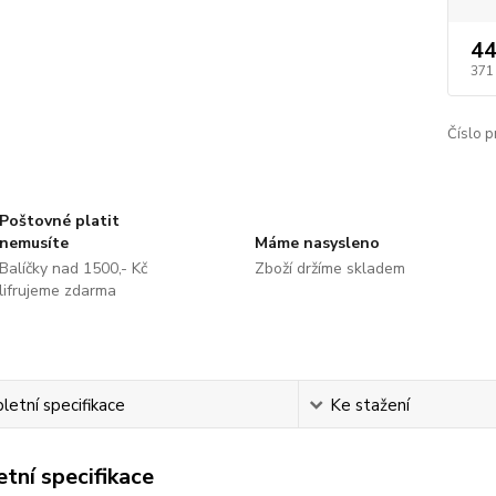
44
371
Číslo p
Poštovné platit
nemusíte
Máme nasysleno
Balíčky nad 1500,- Kč
Zboží držíme skladem
lifrujeme zdarma
etní specifikace
Ke stažení
tní specifikace