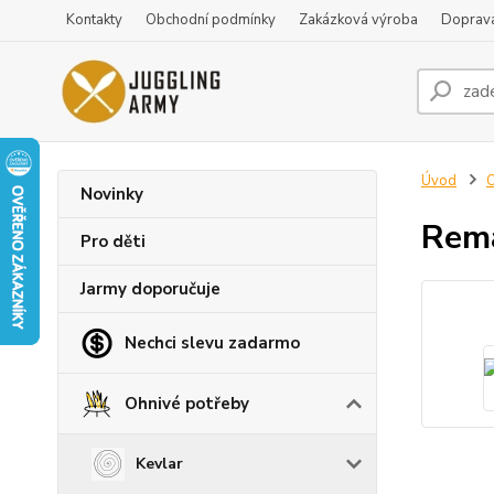
Kontakty
Obchodní podmínky
Zakázková výroba
Doprava
Úvod
O
Novinky
Rema
Pro děti
Jarmy doporučuje
Nechci slevu zadarmo
Ohnivé potřeby
Kevlar