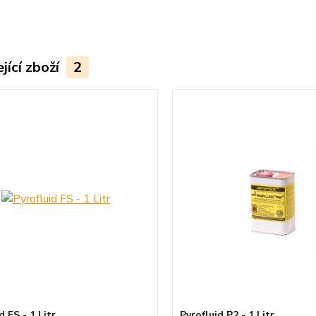
jící zboží
2
d FS - 1 Litr
Pyrofluid P2 - 1 Litr