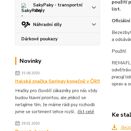
použití 
SakyPaky - transportní
list.
obaly
Oficiáln
Náhradní díly
Bezezbytk
Dárkové poukazy
a odsáván
Použití:
Novinky
REMAFLUID
odvětrává
15.08.2020
pracují l
Italská značka Springy konečně v ČR!!!
oprav a s
Hračky pro člověčí zákazníky pro nás vždy
budou hlavní prioritou, ale jelikož se
netajíme tím, že máme rádi psy rozhodli
jsme se sortiment lehce rozší...
číst celé
Ke sta
29.01.2020
Bezpe