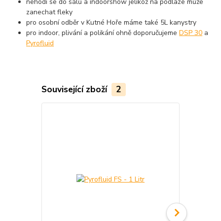
nehodí se do sálů a indoorshow jelikož na podlaze může
zanechat fleky
pro osobní odběr v Kutné Hoře máme také 5L kanystry
pro indoor, plivání a polikání ohně doporučujeme
DSP 30
a
Pyrofluid
Související zboží
2