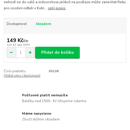
nehodí se do sálů a indoorshow jelikož na podlaze může zanechat fleky
pro osobní odběr v Kutn...
celý popis
Dostupnost
Skladem
149 Kč
/
litr
123 Kč
bez DPH
Přidat do košíku
Číslo produktu:
00106
Hlídat cenu / dostupnost
Poštovné platit nemusíte
Balíčky nad 1500,- Kč lifrujeme zdarma
Máme nasysleno
Zboží držíme skladem