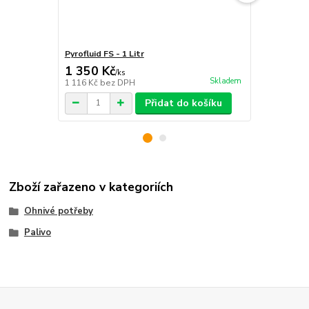
Pyrofluid FS - 1 Litr
Pyrofluid P2 
1 350 Kč
1 190 Kč
/
ks
Skladem
1 116 Kč
bez DPH
983 Kč
bez 
Přidat do košíku
Zboží zařazeno v kategoriích
Ohnivé potřeby
Palivo