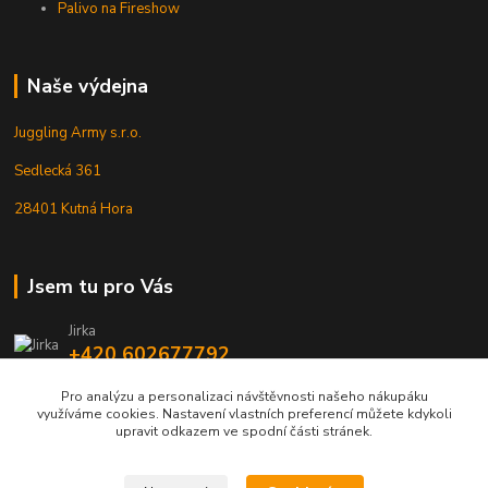
Palivo na Fireshow
Naše výdejna
Juggling Army s.r.o.
Sedlecká 361
28401 Kutná Hora
Jsem tu pro Vás
Jirka
+420 602677792
Pro analýzu a personalizaci návštěvnosti našeho nákupáku
info@jarmy.cz
využíváme cookies. Nastavení vlastních preferencí můžete kdykoli
upravit odkazem ve spodní části stránek.