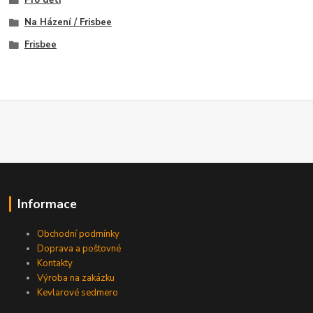
Pro děti
Na Házení / Frisbee
Frisbee
Informace
Obchodní podmínky
Doprava a poštovné
Kontakty
Výroba na zakázku
Kevlarové sedmero