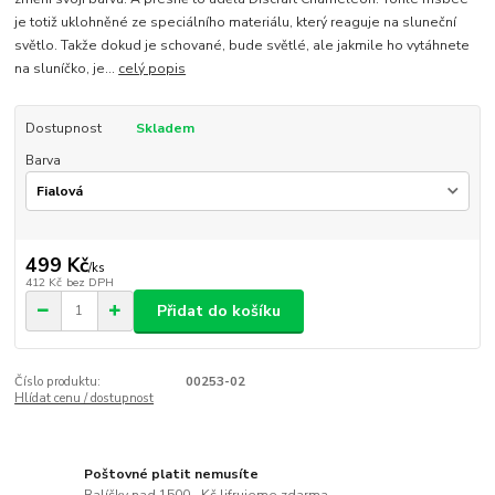
je totiž uklohněné ze speciálního materiálu, který reaguje na sluneční
světlo. Takže dokud je schované, bude světlé, ale jakmile ho vytáhnete
na sluníčko, je...
celý popis
Dostupnost
Skladem
Barva
499 Kč
/
ks
412 Kč
bez DPH
Přidat do košíku
Číslo produktu:
00253-02
Hlídat cenu / dostupnost
Poštovné platit nemusíte