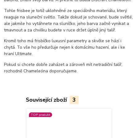
Tohle frisbee je totiž uklohněné ze speciálního materiálu, který
reaguje na sluneční světlo. Takže dokud je schované, bude světlé,
ale jakmile ho vytáhnete na sluníčko, jeho barva začně vynikat a
tmavnout a za chvilku budete v ruce držet úplně jiný talíř.
Kromě toho má frisbíčko luxusní parametry a skvěle se hází i
chytá. To vše ho předurčuje nejen k domácímu hazení, ale i ke
hraní Ultimate.
Pokud si chcete dobře zaházet a zároveň mít netradiční talíř,
rozhodně Chameleóna doporučujeme.
Související zboží
3
TOP produkt