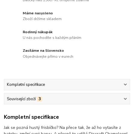
Balíčky nad 1500,- Kč lifrujeme zdarma
Máme nasysleno
Zboží držíme skladem
Rodinný nákupák
U nás pochodíte s každým přáním
Zasíláme na Slovensko
Objednávejte přímo v eurech
Kompletní specifikace
Související zboží
3
Kompletní specifikace
Jak se pozná hustý frisbíčko? Na přece tak, že až ho vytasíte z
batohu, změní svoji barvu. A přesně to udělá Discraft Chameleon!