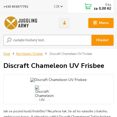
0
ks
CZK
+420 602677792
za
0,00 Kč
Menu
Hledat
Úvod
Na Házení / Frisbee
Discraft Chameleon UV Frisbee
Discraft Chameleon UV Frisbee
Jak se pozná hustý frisbíčko? Na přece tak, že až ho vytasíte z batohu,
změní svoji barvu. A přesně to udělá Discraft Chameleon! Tohle frisbee