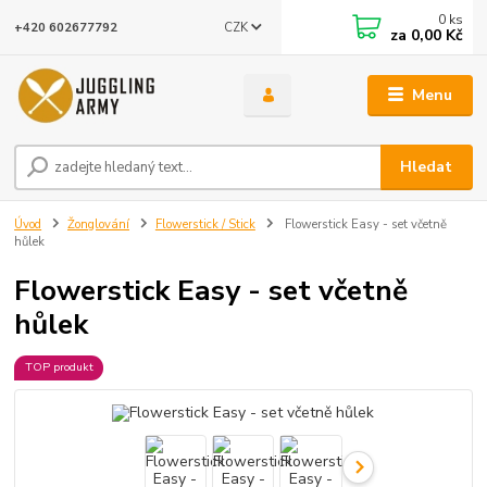
0
ks
CZK
+420 602677792
za
0,00 Kč
Menu
Hledat
Úvod
Žonglování
Flowerstick / Stick
Flowerstick Easy - set včetně
hůlek
Flowerstick Easy - set včetně
hůlek
TOP produkt