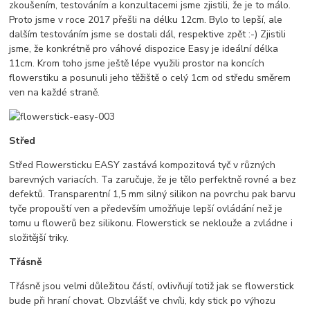
zkoušením, testováním a konzultacemi jsme zjistili, že je to málo.
Proto jsme v roce 2017 přešli na délku 12cm. Bylo to lepší, ale
dalším testováním jsme se dostali dál, respektive zpět :-) Zjistili
jsme, že konkrétně pro váhové dispozice Easy je ideální délka
11cm. Krom toho jsme ještě lépe využili prostor na koncích
flowerstiku a posunuli jeho těžiště o celý 1cm od středu směrem
ven na každé straně.
Střed
Střed Flowersticku EASY zastává kompozitová tyč v různých
barevných variacích. Ta zaručuje, že je tělo perfektně rovné a bez
defektů. Transparentní 1,5 mm silný silikon na povrchu pak barvu
tyče propouští ven a především umožňuje lepší ovládání než je
tomu u flowerů bez silikonu. Flowerstick se neklouže a zvládne i
složitější triky.
Třásně
Třásně jsou velmi důležitou částí, ovlivňují totiž jak se flowerstick
bude při hraní chovat. Obzvlášť ve chvíli, kdy stick po výhozu