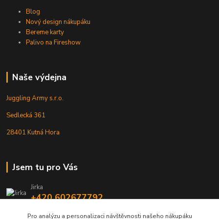
Blog
Nový design nákupáku
Bereme karty
Palivo na Fireshow
Naše výdejna
Juggling Army s.r.o.
Sedlecká 361
28401 Kutná Hora
Jsem tu pro Vás
Jirka
+420 602677792
Pro analýzu a personalizaci návštěvnosti našeho nákupáku
info@jarmy.cz