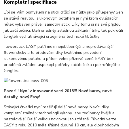
Kompletní specifikace
Líbí se Vám pomyšlení na stick držící se hůlky jako přilepený? Sen
se stává realitou, silikonovým potahem je nyní krom ovládacích
hůlek vybaven právě i samotný stick. Díky tomu si na své přijdou
jak začátečníci, kteří snadněji zvládnou základní triky, tak pokročilí
žongléři vychutnávající si zejména technické libůstky
Flowerstick EASY patří mezi nejoblíbenější a neprodávanější
flowersticky a to především díky kvalitnímu provedení,
silikonovému potahu a přitom velmi příznivé ceně. EASY bez
problémů zvládne uspokojit potřeby začátečníka i pokročilejšího
žongléra.
Pozor!!! Nyní v inovované verzi 2018!!! Nové barvy, nové
detaily, nový Easy!
Stávající čtveřici nyní rozšiřují další nové barvy. Navíc, díky
kompletní změně v technologii výroby, jsou teď barvy živější a
pastelovější. Další velkou novinkou jsou třásně. Původní verze
EASY z roku 2010 měla třásně dlouhé 10 cm, ale dlouhodobým