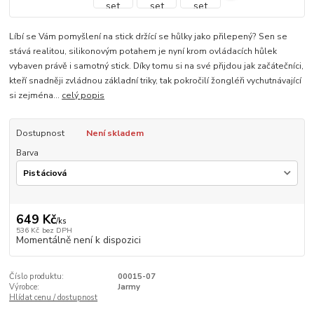
Líbí se Vám pomyšlení na stick držící se hůlky jako přilepený? Sen se
stává realitou, silikonovým potahem je nyní krom ovládacích hůlek
vybaven právě i samotný stick. Díky tomu si na své přijdou jak začátečníci,
kteří snadněji zvládnou základní triky, tak pokročilí žongléři vychutnávající
si zejména...
celý popis
Dostupnost
Není skladem
Barva
649 Kč
/
ks
536 Kč
bez DPH
Momentálně není k dispozici
Číslo produktu:
00015-07
Výrobce:
Jarmy
Hlídat cenu / dostupnost