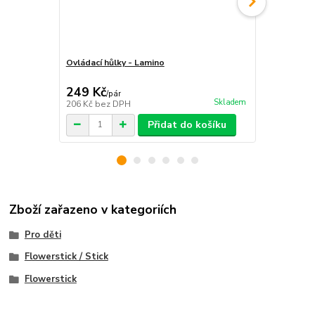
Ovládací hůlky - Lamino
Ovládací hůl
249 Kč
199 Kč
/
pár
/
pá
Skladem
206 Kč
bez DPH
164 Kč
bez 
Přidat do košíku
Zboží zařazeno v kategoriích
Pro děti
Flowerstick / Stick
Flowerstick