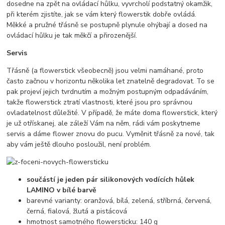
dosedne na zpět na ovládací hůlku, vyvrcholí podstatný okamžik,
při kterém zjistíte, jak se vám který flowerstik dobře ovládá.
Měkké a pružné třásně se postupně plynule ohýbají a dosed na
ovládací hůlku je tak měkčí a přirozenější.
Servis
Třásně (a flowerstick všeobecně) jsou velmi namáhané, proto
často začnou v horizontu několika let znatelně degradovat. To se
pak projeví jejich tvrdnutím a možným postupným odpadáváním,
takže flowerstick ztratí vlastnosti, které jsou pro správnou
ovladatelnost důležité. V případě, že máte doma flowerstick, který
je už otřískanej, ale záleží Vám na něm, rádi vám poskytneme
servis a dáme flower znovu do pucu. Vyměnit třásně za nové, tak
aby vám ještě dlouho posloužil, není problém.
součástí je jeden pár silikonových vodících hůlek
LAMINO v bílé barvě
barevné varianty: oranžová, bílá, zelená, stříbrná, červená,
černá, fialová, žlutá a pistácová
hmotnost samotného flowersticku: 140 g