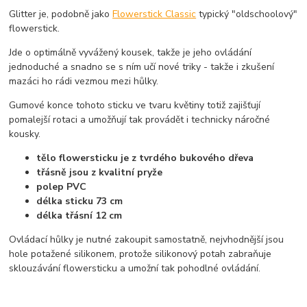
Glitter je, podobně jako
Flowerstick Classic
typický "oldschoolový"
flowerstick.
Jde o optimálně vyvážený kousek, takže je jeho ovládání
jednoduché a snadno se s ním učí nové triky - takže i zkušení
mazáci ho rádi vezmou mezi hůlky.
Gumové konce tohoto sticku ve tvaru květiny totiž zajišťují
pomalejší rotaci a umožňují tak provádět i technicky náročné
kousky.
tělo flowersticku je z tvrdého bukového dřeva
třásně jsou z kvalitní pryže
polep PVC
délka sticku 73 cm
délka třásní 12 cm
Ovládací hůlky je nutné zakoupit samostatně, nejvhodnější jsou
hole potažené silikonem, protože silikonový potah zabraňuje
sklouzávání flowersticku a umožní tak pohodlné ovládání.