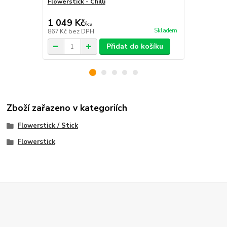
Flowerstick - Chilli
Flowerstick 
1 049 Kč
350 Kč
/
ks
/
ks
Skladem
867 Kč
bez DPH
289 Kč
bez 
Přidat do košíku
Zboží zařazeno v kategoriích
Flowerstick / Stick
Flowerstick