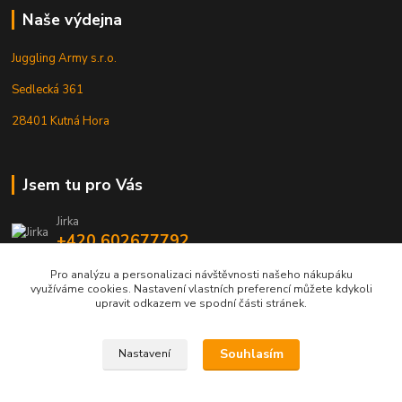
Naše výdejna
Juggling Army s.r.o.
Sedlecká 361
28401 Kutná Hora
Jsem tu pro Vás
Jirka
+420 602677792
Pro analýzu a personalizaci návštěvnosti našeho nákupáku
info@jarmy.cz
využíváme cookies. Nastavení vlastních preferencí můžete kdykoli
upravit odkazem ve spodní části stránek.
Souhlasím
Nastavení