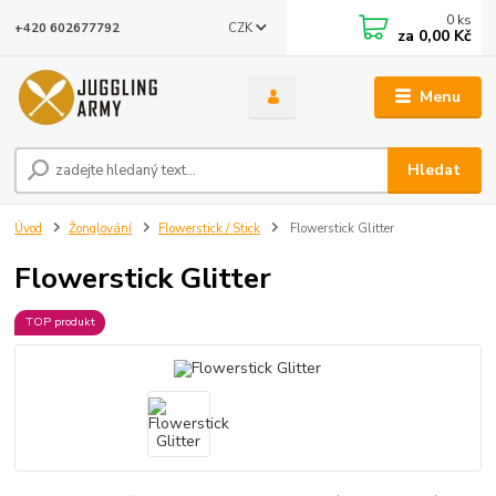
0
ks
CZK
+420 602677792
za
0,00 Kč
Menu
Hledat
Úvod
Žonglování
Flowerstick / Stick
Flowerstick Glitter
Flowerstick Glitter
TOP produkt