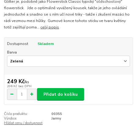
Glitter je, podobně jako Flowerstick Classic typický "oldschoolový"
flowerstick. Jde o optimálně vyvážený kousek, takže je jeho ovládání
jednoduché a snadno se s ním učí nové triky - takže i zkušení mazáci ho
rádi vezmou mezi hůlky. Gumové konce tohoto sticku ve tvaru květiny
totiž zajišťují poma...
celý popis
Dostupnost
Skladem
Barva
249 Kč
/
ks
206 Kč
bez DPH
Přidat do košíku
Číslo produktu:
00355
Výrobce:
Jarmy
Hlídat cenu / dostupnost