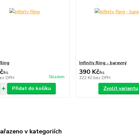
 Ring
Infinity Ring - barevný
č
390 Kč
/
ks
/
ks
Skladem
ez DPH
322 Kč
bez DPH
Přidat do košíku
Zvolit variantu
zařazeno v kategoriích