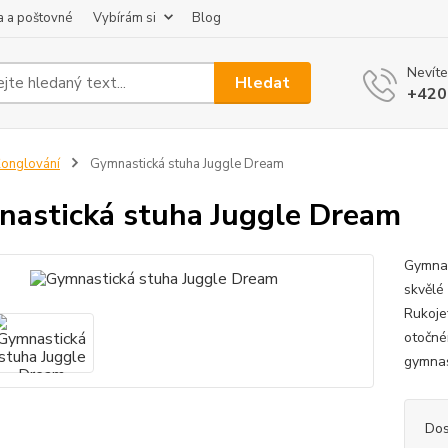
 a poštovné
Vybírám si
Blog
Nevíte
Hledat
+420
onglování
Gymnastická stuha Juggle Dream
astická stuha Juggle Dream
Gymnas
skvělé 
Rukoje
otočné
gymnas
Dos