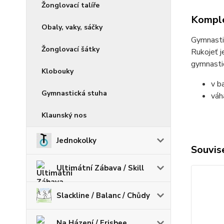
Žonglovací talíře
Komple
Obaly, vaky, sáčky
Gymnastic
Žonglovací šátky
Rukojeť j
gymnastic
Klobouky
v ba
Gymnastická stuha
váh
Klaunský nos
Jednokolky
Souvise
Ultimátní Zábava / Skill
Slackline / Balanc / Chůdy
Na Házení / Frisbee