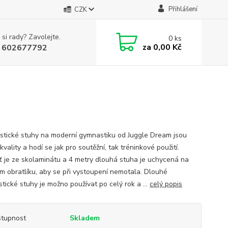
Přihlášení
CZK
 si rady? Zavolejte.
0
ks
za
0,00 Kč
 602677792
tické stuhy na moderní gymnastiku od Juggle Dream jsou
kvality a hodí se jak pro soutěžní, tak tréninkové použití.
ť je ze skolaminátu a 4 metry dlouhá stuha je uchycená na
m obratlíku, aby se při vystoupení nemotala. Dlouhé
tické stuhy je možno používat po celý rok a ...
celý popis
tupnost
Skladem