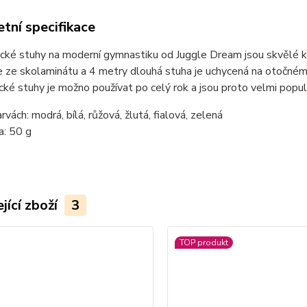
tní specifikace
ké stuhy na moderní gymnastiku od Juggle Dream jsou skvělé kvali
e ze skolaminátu a 4 metry dlouhá stuha je uchycená na otočném
ké stuhy je možno používat po celý rok a jsou proto velmi populá
rvách: modrá, bílá, růžová, žlutá, fialová, zelená
a: 50 g
jící zboží
3
TOP produkt