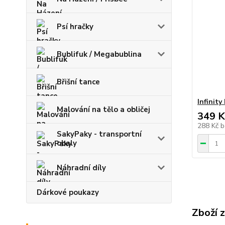
Psí hračky
Bublifuk / Megabublina
Břišní tance
Infinity
Malování na tělo a obličej
349 K
288 Kč
b
SakyPaky - transportní
obaly
Náhradní díly
Dárkové poukazy
Zboží 