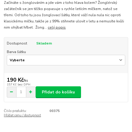
Začínáte s žonglováním a jde vám z toho hlava kolem? Žonglérský
začátečník se jen těžko popasuje s rychle letícím míčkem, natož se
třemi. Od toho tu jsou žonglovací šátky, které váží nula nula nic oproti
klasickému míčku, takže je z 99% stihnete ulovit v letu a nemusíte kvůli
nim ohýbat hřbet. Žong...
celý popis
Dostupnost
Skladem
Barva šátku
190 Kč
/
ks
157 Kč
bez DPH
Přidat do košíku
Číslo produktu:
00375
Hlídat cenu / dostupnost