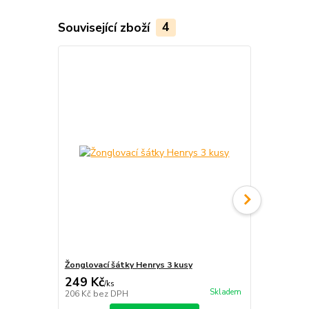
Související zboží
4
Žonglovací šátky Henrys 3 kusy
Jugglequip 
249 Kč
280 Kč
/
ks
/
ks
Skladem
206 Kč
bez DPH
231 Kč
bez 