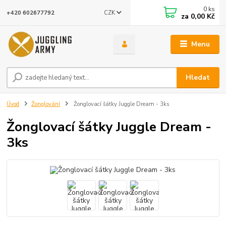
0
ks
CZK
+420 602677792
za
0,00 Kč
Menu
Hledat
Úvod
Žonglování
Žonglovací šátky Juggle Dream - 3ks
Žonglovací šátky Juggle Dream -
3ks