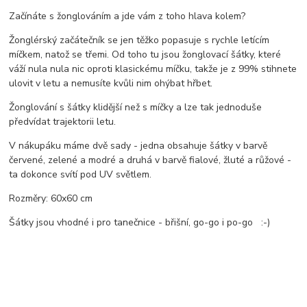
Začínáte s žonglováním a jde vám z toho hlava kolem?
Žonglérský začátečník se jen těžko popasuje s rychle letícím
míčkem, natož se třemi. Od toho tu jsou žonglovací šátky, které
váží nula nula nic oproti klasickému míčku, takže je z 99% stihnete
ulovit v letu a nemusíte kvůli nim ohýbat hřbet.
Žonglování s šátky klidější než s míčky a lze tak jednoduše
předvídat trajektorii letu.
V nákupáku máme dvě sady - jedna obsahuje šátky v barvě
červené, zelené a modré a druhá v barvě fialové, žluté a růžové -
ta dokonce svítí pod UV světlem.
Rozměry: 60x60 cm
Šátky jsou vhodné i pro tanečnice - břišní, go-go i po-go :-)