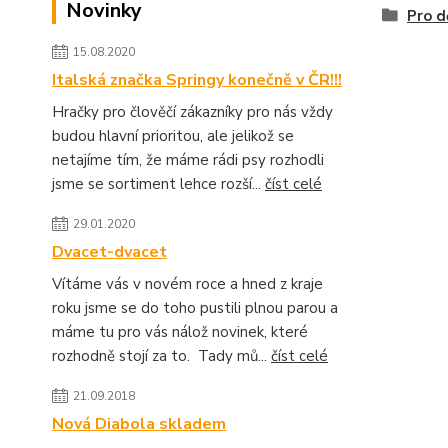
Novinky
Pro d
15.08.2020
Italská značka Springy konečně v ČR!!!
Hračky pro člověčí zákazníky pro nás vždy
budou hlavní prioritou, ale jelikož se
netajíme tím, že máme rádi psy rozhodli
jsme se sortiment lehce rozší...
číst celé
29.01.2020
Dvacet-dvacet
Vítáme vás v novém roce a hned z kraje
roku jsme se do toho pustili plnou parou a
máme tu pro vás nálož novinek, které
rozhodně stojí za to. Tady mů...
číst celé
21.09.2018
Nová Diabola skladem