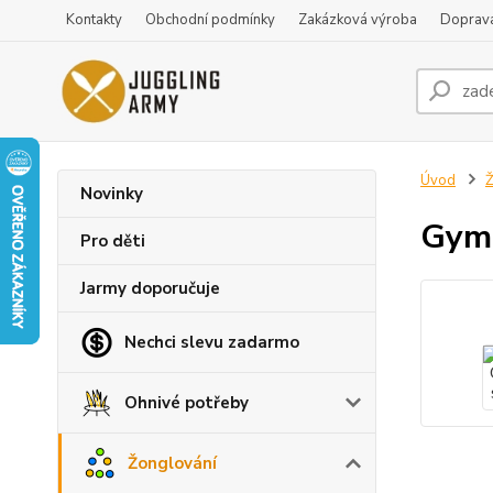
Kontakty
Obchodní podmínky
Zakázková výroba
Doprava
Úvod
Ž
Novinky
Gymn
Pro děti
Jarmy doporučuje
Nechci slevu zadarmo
Ohnivé potřeby
Žonglování