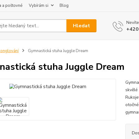
 a poštovné
Vybírám si
Blog
Nevíte
Hledat
+420
onglování
Gymnastická stuha Juggle Dream
astická stuha Juggle Dream
Gymnas
skvělé 
Rukoje
otočné
gymnas
Dos