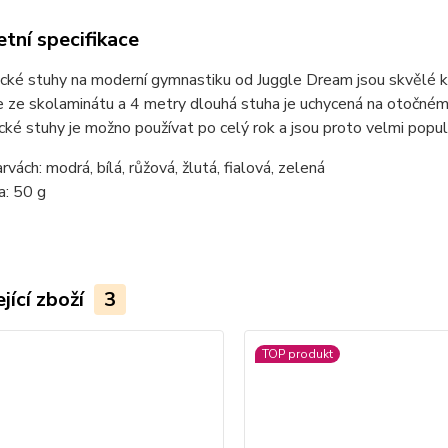
tní specifikace
ké stuhy na moderní gymnastiku od Juggle Dream jsou skvělé kvali
e ze skolaminátu a 4 metry dlouhá stuha je uchycená na otočném
ké stuhy je možno používat po celý rok a jsou proto velmi populá
rvách: modrá, bílá, růžová, žlutá, fialová, zelená
a: 50 g
jící zboží
3
TOP produkt