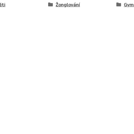
ěti
Žonglování
Gymn