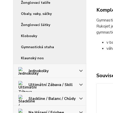
Žonglovací talíře
Komple
Obaly, vaky, sáčky
Gymnastic
Žonglovací šátky
Rukojeť j
gymnastic
Klobouky
v ba
Gymnastická stuha
váh
Klaunský nos
Jednokolky
Souvise
Ultimátní Zábava / Skill
Slackline / Balanc / Chůdy
Na Házení / Frisbee