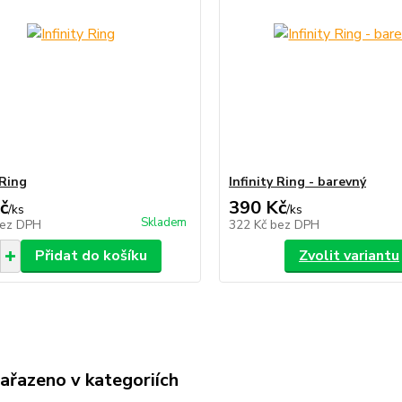
 Ring
Infinity Ring - barevný
č
390 Kč
/
ks
/
ks
Skladem
ez DPH
322 Kč
bez DPH
Přidat do košíku
Zvolit variantu
zařazeno v kategoriích