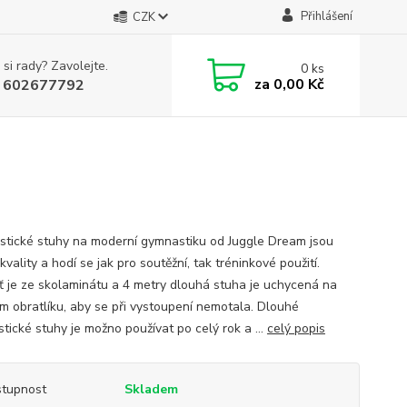
Přihlášení
CZK
 si rady? Zavolejte.
0
ks
za
0,00 Kč
 602677792
tické stuhy na moderní gymnastiku od Juggle Dream jsou
kvality a hodí se jak pro soutěžní, tak tréninkové použití.
ť je ze skolaminátu a 4 metry dlouhá stuha je uchycená na
m obratlíku, aby se při vystoupení nemotala. Dlouhé
tické stuhy je možno používat po celý rok a ...
celý popis
tupnost
Skladem