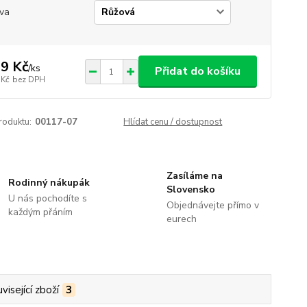
va
9 Kč
/
ks
Přidat do košíku
 Kč
bez DPH
roduktu:
00117-07
Hlídat cenu / dostupnost
Zasíláme na
Rodinný nákupák
Slovensko
U nás pochodíte s
Objednávejte přímo v
každým přáním
eurech
visející zboží
3