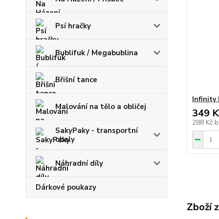
Psí hračky
Bublifuk / Megabublina
Břišní tance
Infinity
Malování na tělo a obličej
349 K
288 Kč
b
SakyPaky - transportní
obaly
Náhradní díly
Dárkové poukazy
Zboží 