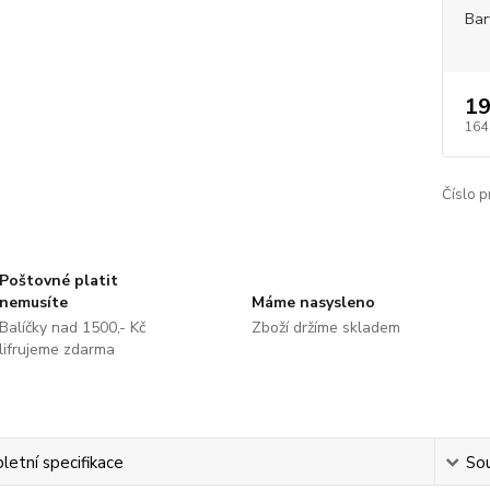
Bar
19
164
Číslo p
Poštovné platit
nemusíte
Máme nasysleno
Balíčky nad 1500,- Kč
Zboží držíme skladem
lifrujeme zdarma
etní specifikace
Sou