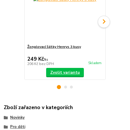
Žonglovací šátky Henrys 3 kusy
Infinity Ring
249 Kč
390 Kč
/
ks
/
ks
Skladem
206 Kč
bez DPH
322 Kč
bez 
Zvolit variantu
Zboží zařazeno v kategoriích
Novinky
Pro děti