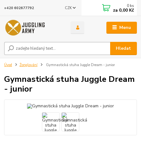
0
ks
CZK
+420 602677792
za
0,00 Kč
Menu
Hledat
Úvod
Žonglování
Gymnastická stuha Juggle Dream - junior
Gymnastická stuha Juggle Dream
- junior