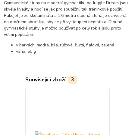
Gymnastické stuhy na moderní gymnastiku od Juggle Dream jsou
skvělé kvality a hodí se jak pro soutěžní, tak tréninkové použití.
Rukojeť je ze skolaminátu a 1,6 metru dlouhá stuha je uchycená
na otočném obratlíku, aby se při vystoupení nemotala. Dlouhé
gymnastické stuhy je možno používat po celý rok a jsou proto
velmi populární.
v barvách: modrá, bílá, růžová, žlutá, fialová, zelená
váha: 50 g
Související zboží
3
TOP produkt