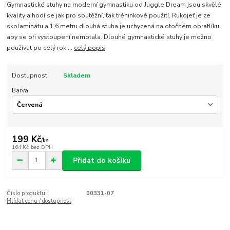
Gymnastické stuhy na moderní gymnastiku od Juggle Dream jsou skvělé
kvality a hodí se jak pro soutěžní, tak tréninkové použití. Rukojeť je ze
skolaminátu a 1,6 metru dlouhá stuha je uchycená na otočném obratlíku,
aby se při vystoupení nemotala. Dlouhé gymnastické stuhy je možno
používat po celý rok ...
celý popis
Dostupnost
Skladem
Barva
199 Kč
/
ks
164 Kč
bez DPH
Přidat do košíku
Číslo produktu:
00331-07
Hlídat cenu / dostupnost