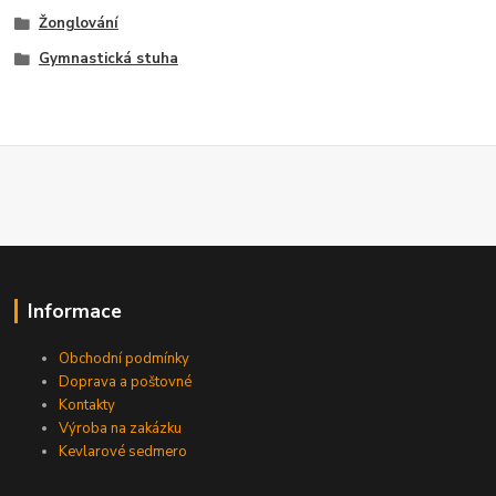
Žonglování
Gymnastická stuha
Informace
Obchodní podmínky
Doprava a poštovné
Kontakty
Výroba na zakázku
Kevlarové sedmero