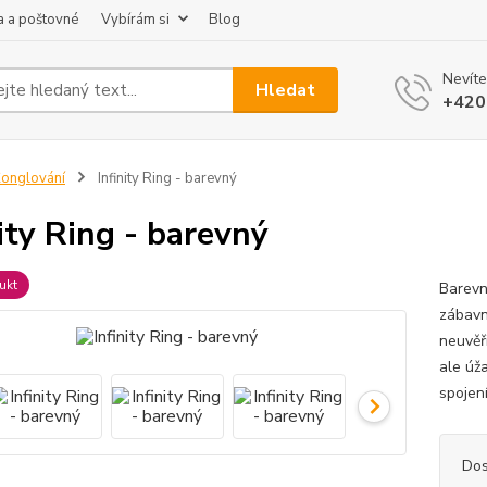
 a poštovné
Vybírám si
Blog
Nevíte
Hledat
+420
onglování
Infinity Ring - barevný
nity Ring - barevný
ukt
Barevná
zábavn
neuvěři
ale úža
spojení
Dos