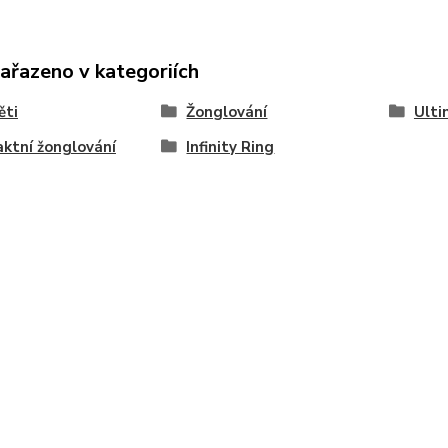
zařazeno v kategoriích
ěti
Žonglování
Ulti
ktní žonglování
Infinity Ring