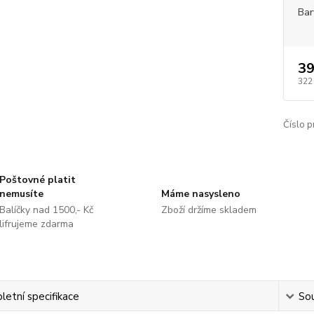
Bar
39
322
Číslo p
Poštovné platit
nemusíte
Máme nasysleno
Balíčky nad 1500,- Kč
Zboží držíme skladem
lifrujeme zdarma
etní specifikace
Sou