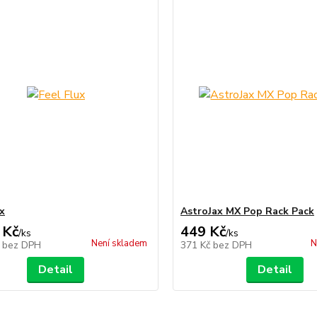
ux
AstroJax MX Pop Rack Pack
 Kč
449 Kč
/
ks
/
ks
Není skladem
N
č
bez DPH
371 Kč
bez DPH
Detail
Detail