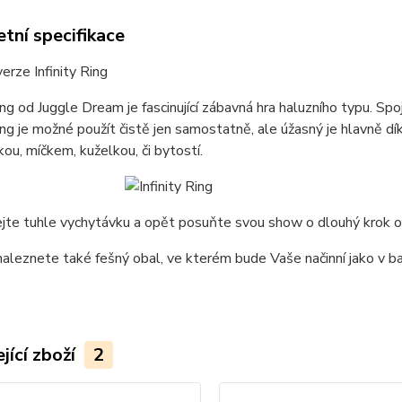
tní specifikace
erze Infinity Ring
Ring od Juggle Dream je fascinující zábavná hra haluzního typu. Sp
Ring je možné použít čistě jen samostatně, ale úžasný je hlavně dík
čkou, míčkem, kuželkou, či bytostí.
te tuhle vychytávku a opět posuňte svou show o dlouhý krok ori
naleznete také fešný obal, ve kterém bude Vaše načinní jako v ba
jící zboží
2