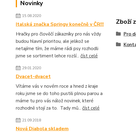
Novinky
15.08.2020
Zboží 
Italská značka Springy konečně v ČR!!!
Hračky pro člověčí zákazníky pro nás vždy
Pro d
budou hlavní prioritou, ale jelikož se
Konta
netajíme tím, že máme rádi psy rozhodli
jsme se sortiment lehce rozší...
číst celé
29.01.2020
Dvacet-dvacet
Vítáme vás v novém roce a hned z kraje
roku jsme se do toho pustili plnou parou a
máme tu pro vás nálož novinek, které
rozhodně stojí za to. Tady mů...
číst celé
21.09.2018
Nová Diabola skladem