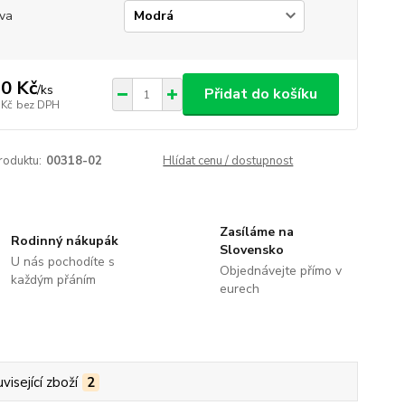
va
0 Kč
/
ks
Přidat do košíku
 Kč
bez DPH
roduktu:
00318-02
Hlídat cenu / dostupnost
Zasíláme na
Rodinný nákupák
Slovensko
U nás pochodíte s
Objednávejte přímo v
každým přáním
eurech
visející zboží
2