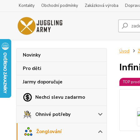
Kontakty
Obchodní podmínky
Zakázková výroba
Doprava
Úvod
Ž
Novinky
Infi
Pro děti
Jarmy doporučuje
TOP prod
Nechci slevu zadarmo
Ohnivé potřeby
Žonglování