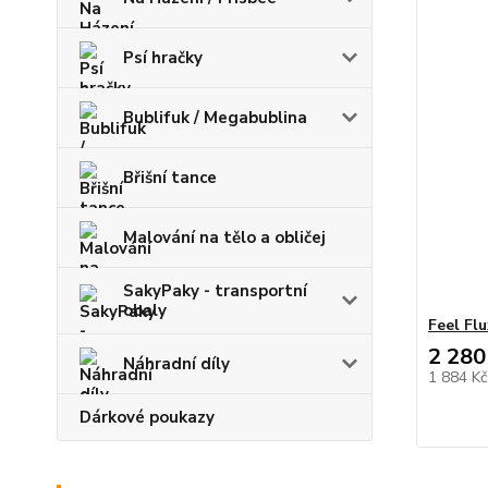
Psí hračky
Bublifuk / Megabublina
Břišní tance
Malování na tělo a obličej
SakyPaky - transportní
obaly
Feel Fl
2 280
Náhradní díly
1 884 K
Dárkové poukazy