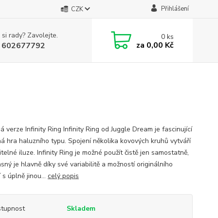
Přihlášení
CZK
 si rady? Zavolejte.
0
ks
za
0,00 Kč
 602677792
 verze Infinity Ring Infinity Ring od Juggle Dream je fascinující
á hra haluzního typu. Spojení několika kovových kruhů vytváří
telné iluze. Infinity Ring je možné použít čistě jen samostatně,
sný je hlavně díky své variabilitě a možností originálního
 s úplně jinou...
celý popis
tupnost
Skladem