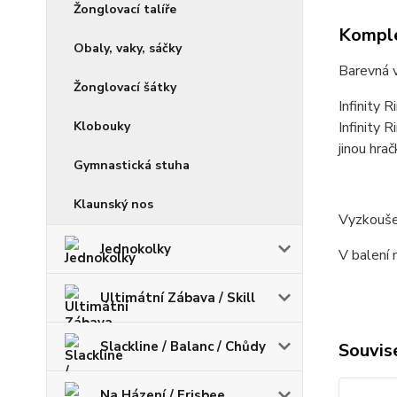
Žonglovací talíře
Komple
Obaly, vaky, sáčky
Barevná v
Žonglovací šátky
Infinity 
Klobouky
Infinity 
jinou hra
Gymnastická stuha
Klaunský nos
Vyzkoušej
Jednokolky
V balení 
Ultimátní Zábava / Skill
Slackline / Balanc / Chůdy
Souvise
Na Házení / Frisbee