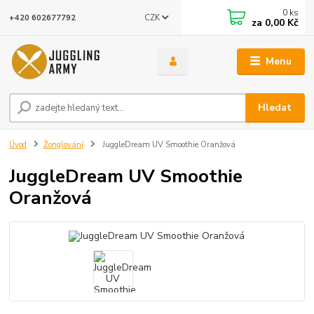
0
ks
CZK
+420 602677792
za
0,00 Kč
Menu
Hledat
Úvod
Žonglování
JuggleDream UV Smoothie Oranžová
JuggleDream UV Smoothie
Oranžová