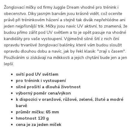
Žonglovací míčky od firmy Juggle Dream vhodné pro trénink i
obecenstvo. Díky jasným barvám jsou krásně vidět, což oceníte
právě při tréninkovém házení a stejně tak divák nepřehlédne ani
jeden nejpřísnější trik. Míčky jsou navíc UV aktivní, to znamená, že
budou přímo zářit pod UV světlem a to je opět pasuje na vhodné
kandidáty pro vaše vystoupení. Výjimečně silné šití z nich činí
opravdu trvanlivé žonglovací balónky, které vám budou sloužit
opravdu dlouhou dobu a navíc, jak by řekl klasik: "zrají s časem".
Používáním si získávají na měkkosti a jejich chytání bude jen a jen
lepší.
svítí pod UV světlem
pro trénink i vystoupení
silné prošití a dlouhá životnost
výborný poměr cena/výkon
k dispozici v oranžové, růžové, zelené, žluté a modré
barvě
průměr míčku: 65 mm
hmotnost 120 g
cena je za jeden míček