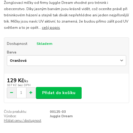
Žonglovací míčky od firmy Juggle Dream vhodné pro trénink i
obecenstvo. Díky jasným barvám jsou krásně vidět, což oceníte právě při
tréninkovém házení a stejně tak divák nepřehlédne ani jeden nejpřísnější
trik. Míčky jsou navíc UV aktivní, to znamená, že budou přímo zářit pod UV
světlem a to je opět...
celý popis
Dostupnost
Skladem
Barva
129 Kč
/
ks
107 Kč
bez DPH
Přidat do košíku
Číslo produktu:
00125-03
Výrobce:
Juggle Dream
Hlídat cenu / dostupnost