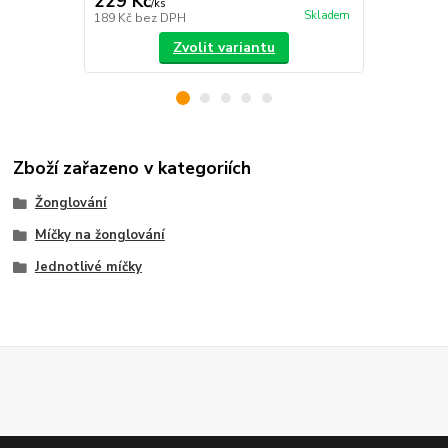
229 Kč
280 Kč
/
ks
/
ks
Skladem
189 Kč
bez DPH
231 Kč
bez 
Zvolit variantu
Zboží zařazeno v kategoriích
Žonglování
Míčky na žonglování
Jednotlivé míčky