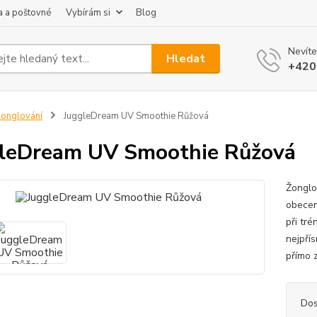
 a poštovné
Vybírám si
Blog
Nevíte
Hledat
+420
onglování
JuggleDream UV Smoothie Růžová
leDream UV Smoothie Růžová
Žonglo
obecen
při tr
nejpřís
přímo z
Dos