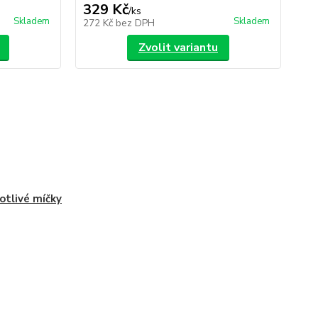
329 Kč
1
/
ks
Skladem
Skladem
272 Kč
bez DPH
16
Zvolit variantu
otlivé míčky