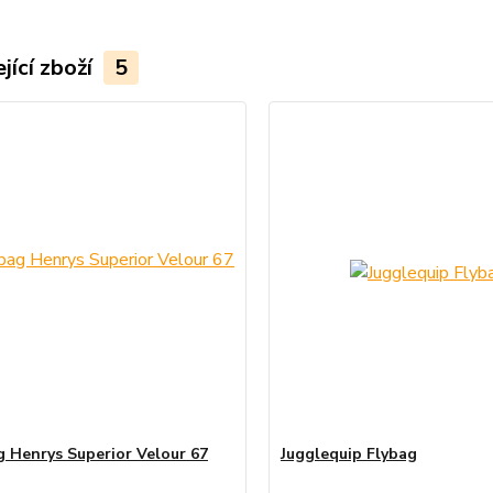
jící zboží
5
 Henrys Superior Velour 67
Jugglequip Flybag