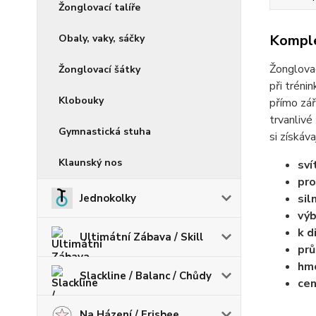
Žonglovací talíře
Komple
Obaly, vaky, sáčky
Žonglovac
Žonglovací šátky
při tréni
Klobouky
přímo zář
trvanlivé
Gymnastická stuha
si získáva
Klaunský nos
sví
pro
Jednokolky
sil
výb
k d
Ultimátní Zábava / Skill
prů
hm
Slackline / Balanc / Chůdy
cen
Na Házení / Frisbee