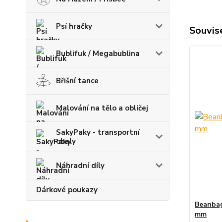
Psí hračky
Souvise
Bublifuk / Megabublina
Břišní tance
Malování na tělo a obličej
SakyPaky - transportní
obaly
Náhradní díly
Dárkové poukazy
Beanbag
mm