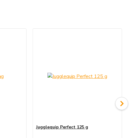
Jugglequip Perfect 125 g
Žon
Vy