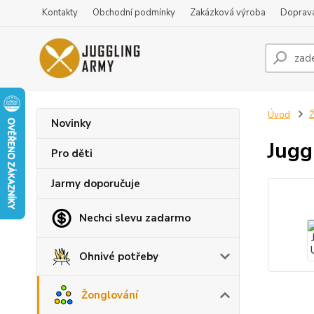
Kontakty
Obchodní podmínky
Zakázková výroba
Doprava
Úvod
Ž
Novinky
Jugg
Pro děti
Jarmy doporučuje
Nechci slevu zadarmo
Ohnivé potřeby
Žonglování