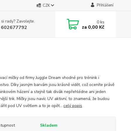
Přihlášení
CZK
 si rady? Zavolejte.
0
ks
za
0,00 Kč
 602677792
vací míčky od firmy Juggle Dream vhodné pro trénink i
stvo. Díky jasným barvám jsou krásně vidět, což oceníte právě
éninkovém házení a stejně tak divák nepřehlédne ani jeden
nější trik. Míčky jsou navíc UV aktivní, to znamená, že budou
ářit pod UV světlem a to je opět...
celý popis
tupnost
Skladem