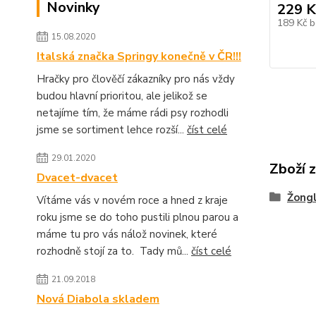
Novinky
229 K
189 Kč
b
15.08.2020
Italská značka Springy konečně v ČR!!!
Hračky pro člověčí zákazníky pro nás vždy
budou hlavní prioritou, ale jelikož se
netajíme tím, že máme rádi psy rozhodli
jsme se sortiment lehce rozší...
číst celé
29.01.2020
Zboží 
Dvacet-dvacet
Žongl
Vítáme vás v novém roce a hned z kraje
roku jsme se do toho pustili plnou parou a
máme tu pro vás nálož novinek, které
rozhodně stojí za to. Tady mů...
číst celé
21.09.2018
Nová Diabola skladem