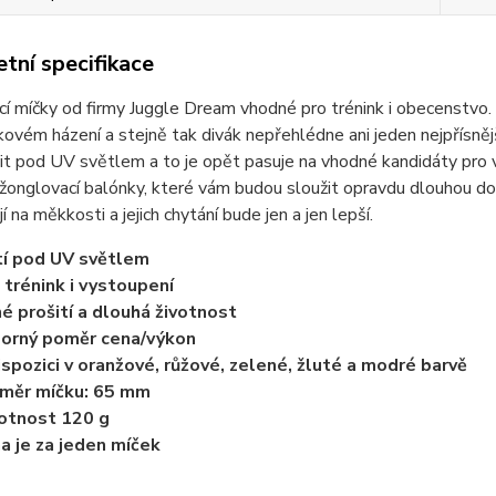
tní specifikace
í míčky od firmy Juggle Dream vhodné pro trénink i obecenstvo. 
nkovém házení a stejně tak divák nepřehlédne ani jeden nejpřísnějš
it pod UV světlem a to je opět pasuje na vhodné kandidáty pro va
 žonglovací balónky, které vám budou sloužit opravdu dlouhou dobu 
jí na měkkosti a jejich chytání bude jen a jen lepší.
tí pod UV světlem
 trénink i vystoupení
né prošití a dlouhá životnost
orný poměr cena/výkon
ispozici v oranžové, růžové, zelené, žluté a modré barvě
měr míčku: 65 mm
otnost 120 g
a je za jeden míček