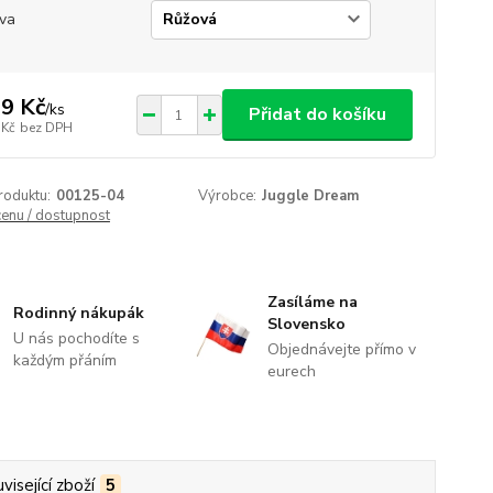
va
9 Kč
/
ks
Přidat do košíku
 Kč
bez DPH
roduktu:
00125-04
Výrobce:
Juggle Dream
cenu / dostupnost
Zasíláme na
Rodinný nákupák
Slovensko
U nás pochodíte s
Objednávejte přímo v
každým přáním
eurech
visející zboží
5