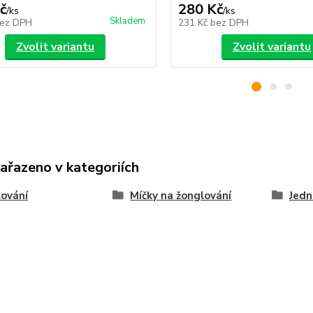
č
280 Kč
/
ks
/
ks
Skladem
ez DPH
231 Kč
bez DPH
Zvolit variantu
Zvolit variantu
zařazeno v kategoriích
ování
Míčky na žonglování
Jedn