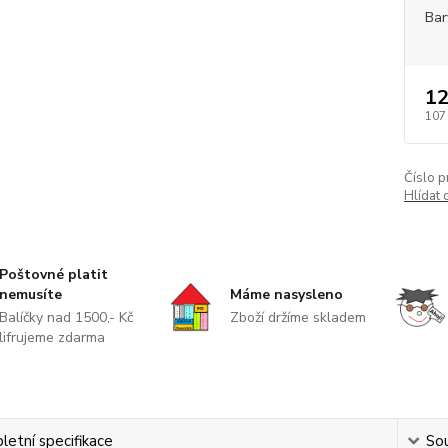
Bar
12
107
Číslo p
Hlídat 
Poštovné platit
nemusíte
Máme nasysleno
Balíčky nad 1500,- Kč
Zboží držíme skladem
lifrujeme zdarma
etní specifikace
Sou