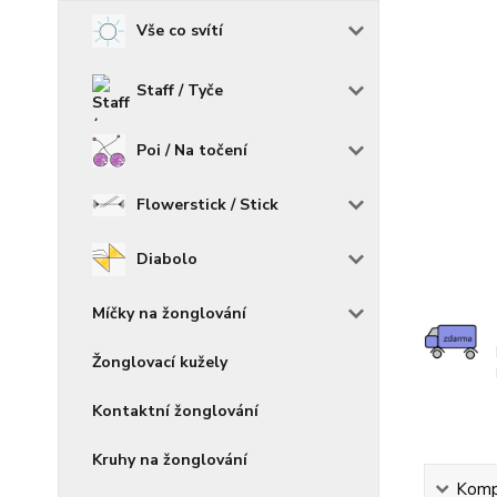
Vše co svítí
Staff / Tyče
Poi / Na točení
Flowerstick / Stick
Diabolo
Míčky na žonglování
Žonglovací kužely
Kontaktní žonglování
Kruhy na žonglování
Kompl