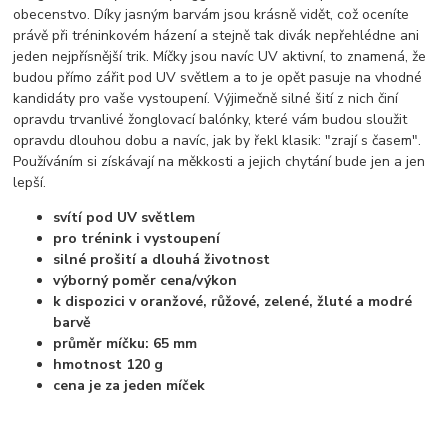
obecenstvo. Díky jasným barvám jsou krásně vidět, což oceníte
právě při tréninkovém házení a stejně tak divák nepřehlédne ani
jeden nejpřísnější trik. Míčky jsou navíc UV aktivní, to znamená, že
budou přímo zářit pod UV světlem a to je opět pasuje na vhodné
kandidáty pro vaše vystoupení. Výjimečně silné šití z nich činí
opravdu trvanlivé žonglovací balónky, které vám budou sloužit
opravdu dlouhou dobu a navíc, jak by řekl klasik: "zrají s časem".
Používáním si získávají na měkkosti a jejich chytání bude jen a jen
lepší.
svítí pod UV světlem
pro trénink i vystoupení
silné prošití a dlouhá životnost
výborný poměr cena/výkon
k dispozici v oranžové, růžové, zelené, žluté a modré
barvě
průměr míčku: 65 mm
hmotnost 120 g
cena je za jeden míček