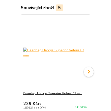
Související zboží
5
Beanbag Henrys Superior Velour 67 mm
Jugglequip 
229 Kč
280 Kč
/
ks
/
ks
Skladem
189 Kč
bez DPH
231 Kč
bez 