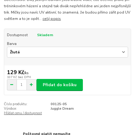
tréninkovém házení a stejně tak divák nepřehlédne ani jeden nejpřísnější
trik. Míčky jsou navíc UV aktivní, to znamená, že budou přímo zářit pod UV
světlem a to je opět...
celý popis
Dostupnost
Skladem
Barva
129 Kč
/
ks
107 Kč
bez DPH
Přidat do košíku
Číslo produktu:
00125-05
Výrobce:
Juggle Dream
Hlídat cenu / dostupnost
Poštovné platit nemusíte