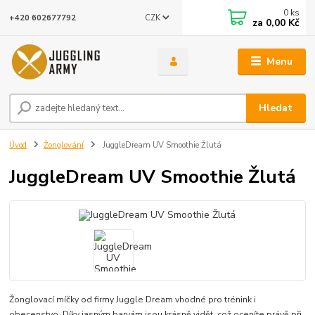
0
ks
CZK
+420 602677792
za
0,00 Kč
Menu
Hledat
Úvod
Žonglování
JuggleDream UV Smoothie Žlutá
JuggleDream UV Smoothie Žlutá
Žonglovací míčky od firmy Juggle Dream vhodné pro trénink i
obecenstvo. Díky jasným barvám jsou krásně vidět, což oceníte právě při