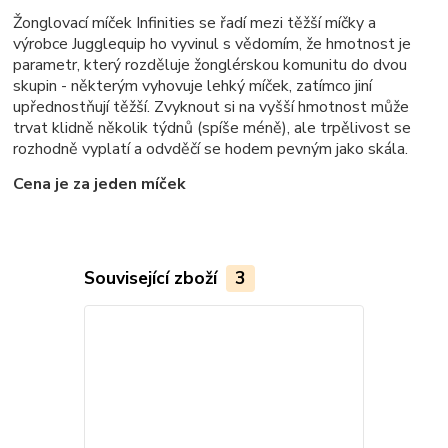
Žonglovací míček Infinities se řadí mezi těžší míčky a
výrobce Jugglequip ho vyvinul s vědomím, že hmotnost je
parametr, který rozděluje žonglérskou komunitu do dvou
skupin - některým vyhovuje lehký míček, zatímco jiní
upřednostňují těžší. Zvyknout si na vyšší hmotnost může
trvat klidně několik týdnů (spíše méně), ale trpělivost se
rozhodně vyplatí a odvděčí se hodem pevným jako skála.
Cena je za jeden míček
Související zboží
3