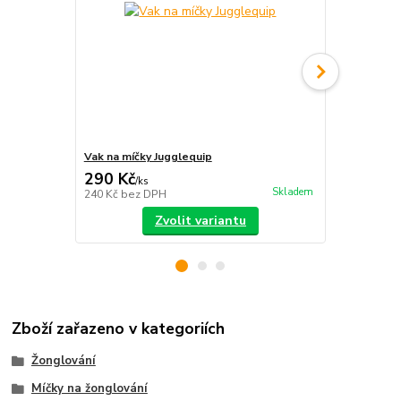
Vak na míčky Jugglequip
Sáček Juggl
290 Kč
59 Kč
/
ks
/
ks
Skladem
240 Kč
bez DPH
49 Kč
bez D
Zvolit variantu
Zboží zařazeno v kategoriích
Žonglování
Míčky na žonglování