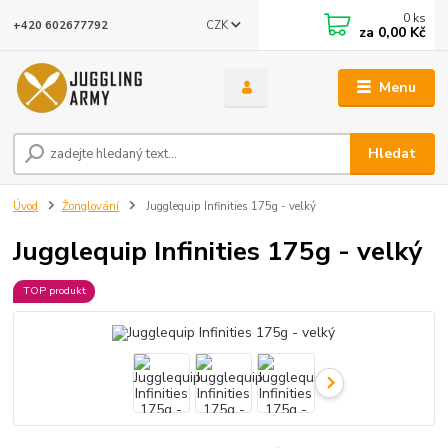
0
ks
CZK
+420 602677792
za
0,00 Kč
Menu
Hledat
Úvod
Žonglování
Jugglequip Infinities 175g - velký
Jugglequip Infinities 175g - velký
TOP produkt