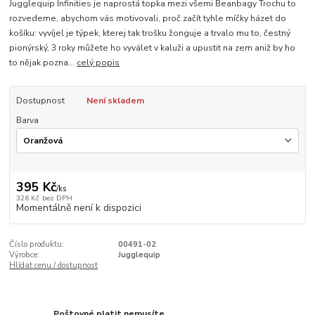
Jugglequip Infinities je naprostá topka mezi všemi Beanbagy Trochu to
rozvedeme, abychom vás motivovali, proč začít tyhle míčky házet do
košíku: vyvíjel je týpek, kterej tak trošku žonguje a trvalo mu to, čestný
pionýrský, 3 roky můžete ho vyválet v kaluži a upustit na zem aniž by ho
to nějak pozna...
celý popis
Dostupnost
Není skladem
Barva
395 Kč
/
ks
326 Kč
bez DPH
Momentálně není k dispozici
Číslo produktu:
00491-02
Výrobce:
Jugglequip
Hlídat cenu / dostupnost
Poštovné platit nemusíte