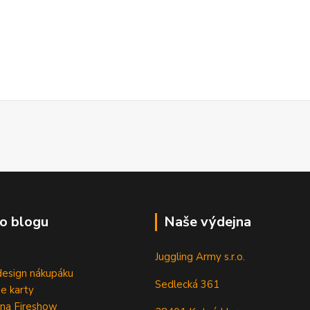
o blogu
Naše výdejna
Juggling Army s.r.o.
esign nákupáku
Sedlecká 361
e karty
 na Fireshow