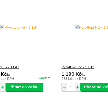
d FS - 1 Litr
Pyrofluid P2 - 1 Litr
 Kč
1 190 Kč
/
ks
/
ks
Skladem
č
bez DPH
983 Kč
bez DPH
Přidat do košíku
Přidat do ko