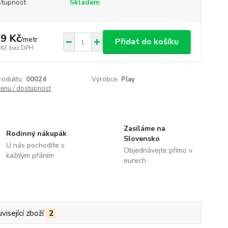
tupnost
Skladem
9 Kč
/
metr
Přidat do košíku
 Kč
bez DPH
roduktu:
00024
Výrobce:
Play
cenu / dostupnost
Zasíláme na
Rodinný nákupák
Slovensko
U nás pochodíte s
Objednávejte přímo v
každým přáním
eurech
visející zboží
2