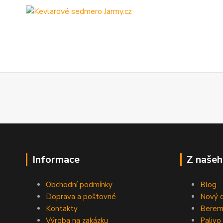
Informace
Z našeh
Obchodní podmínky
Blog
Doprava a poštovné
Nový d
Kontakty
Berem
Výroba na zakázku
Palivo