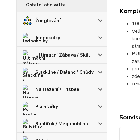
Ostatní ohnivátka
Komple
Žonglování
100
Vel
Jednokolky
kom
str
PUR
Ultimátní Zábava / Skill
zar
pro
Slackline / Balanc / Chůdy
zde
cen
Na Házení / Frisbee
Psí hračky
Souvise
Bublifuk / Megabublina