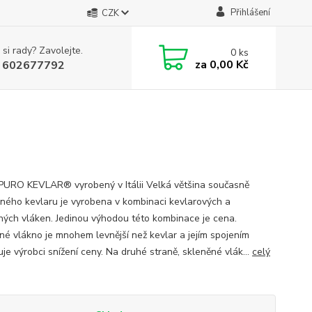
Přihlášení
CZK
 si rady? Zavolejte.
0
ks
za
0,00 Kč
 602677792
URO KEVLAR® vyrobený v Itálii Velká většina současně
ného kevlaru je vyrobena v kombinaci kevlarových a
ných vláken. Jedinou výhodou této kombinace je cena.
né vlákno je mnohem levnější než kevlar a jejím spojením
je výrobci snížení ceny. Na druhé straně, skleněné vlák...
celý