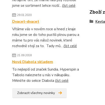
netajíme tím, že máme rádi psy rozhodli
jsme se sortiment lehce rozší...
číst celé
Zboží 
29.01.2020
Dvacet-dvacet
Kevla
Vítáme vás v novém roce a hned z kraje
roku jsme se do toho pustili plnou parou a
máme tu pro vás nálož novinek, které
rozhodně stojí za to. Tady mů...
číst celé
21.09.2018
Nová Diabola skladem
To nejlepší od značek Sundia, Hyperspin a
Taibolo naleznete u nás v nákupáku.
Mrkněte do sekce Diabola
číst celé
Zobrazit všechny novinky