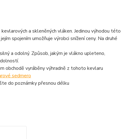
 kevlarových a skleněných vláken. Jedinou výhodou této
jejím spojením umožňuje výrobci snížení ceny. Na druhé
lný a odolný. Způsob, jakým je vlákno upleteno,
dolností.
šem obchodě vyráběny výhradně z tohoto kevlaru
arové sedmero
apište do poznámky přesnou délku