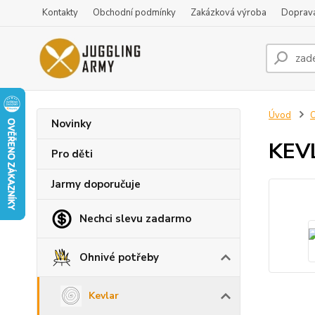
Kontakty
Obchodní podmínky
Zakázková výroba
Doprava
Úvod
O
Novinky
KEV
Pro děti
Jarmy doporučuje
Nechci slevu zadarmo
Ohnivé potřeby
Kevlar