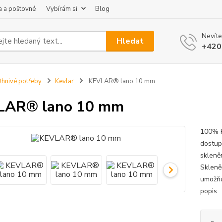
 a poštovné
Vybírám si
Blog
Nevíte
Hledat
+420
hnivé potřeby
Kevlar
KEVLAR® lano 10 mm
LAR® lano 10 mm
100% P
dostup
skleně
Skleně
umožňu
popis