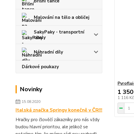
Břišní tance
Malování na tělo a obličej
SakyPaky - transportní
obaly
Náhradní díly
Dárkové poukazy
Pyroflui
Novinky
1 350
1 116 K
15.08.2020
Italská značka Springy konečně v ČR!!!
Hračky pro člověčí zákazníky pro nás vždy
budou hlavní prioritou, ale jelikož se