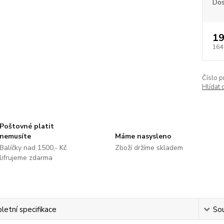
Dos
19
164
Číslo p
Hlídat 
Poštovné platit
nemusíte
Máme nasysleno
Balíčky nad 1500,- Kč
Zboží držíme skladem
lifrujeme zdarma
etní specifikace
Sou