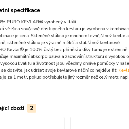
tní specifikace
% PURO KEVLAR® vyrobený v Itálii
ká většina současně dostupného kevlaru je vyrobena v kombinaci
binace je cena. Skleněné vlákno je mnohem levnější než kevlar a 
aně, skleněné vlákno je výrazně měkčí a slabší než kevlarové.
O Kevlar® je 100% čistý bez příměsí a díky tomu je extrémně si
učuje maximální absorpci paliva a zachování strukturu s vysokou o
 vysokou kvalitu a životnost jsou všechny ohnivé pomůcky v na
 se dozvíte, jak udržet svoje kevlarové náčiní co nejdéle fit:
Kevl
a je za 1 metr, pokud potřebujete jiný rozměr než celý metr, n
jící zboží
2