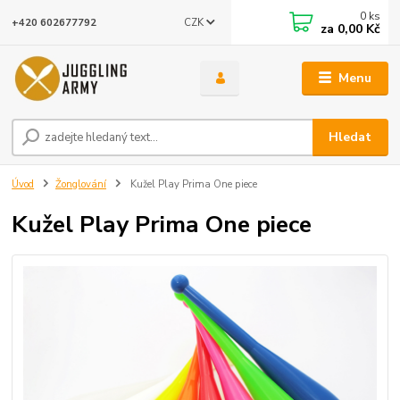
0
ks
CZK
+420 602677792
za
0,00 Kč
Menu
Hledat
Úvod
Žonglování
Kužel Play Prima One piece
Kužel Play Prima One piece