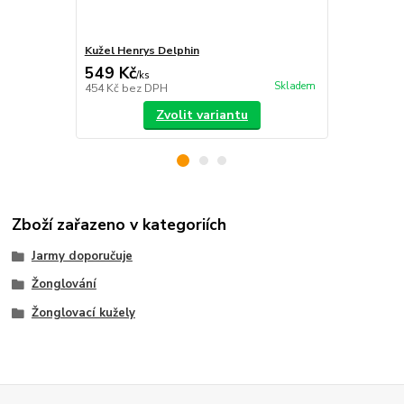
Kužel Henrys Delphin
Žonglovací š
549 Kč
249 Kč
/
ks
/
ks
Skladem
454 Kč
bez DPH
206 Kč
bez 
Zvolit variantu
Zboží zařazeno v kategoriích
Jarmy doporučuje
Žonglování
Žonglovací kužely