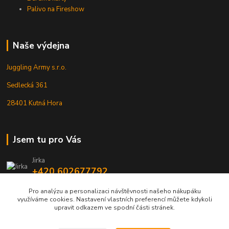
Palivo na Fireshow
Naše výdejna
Juggling Army s.r.o.
Sedlecká 361
28401 Kutná Hora
Jsem tu pro Vás
Jirka
+420 602677792
Pro analýzu a personalizaci návštěvnosti našeho nákupáku
info@jarmy.cz
využíváme cookies. Nastavení vlastních preferencí můžete kdykoli
upravit odkazem ve spodní části stránek.