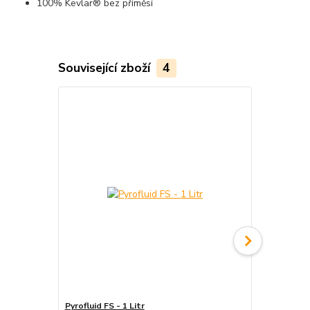
100% Kevlar® bez příměsí
Související zboží
4
Pyrofluid FS - 1 Litr
Pyrofluid P2 