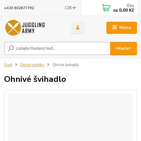
0
ks
CZK
+420 602677792
za
0,00 Kč
Menu
Hledat
Úvod
Ohnivé potřeby
Ohnivé švihadlo
Ohnivé švihadlo