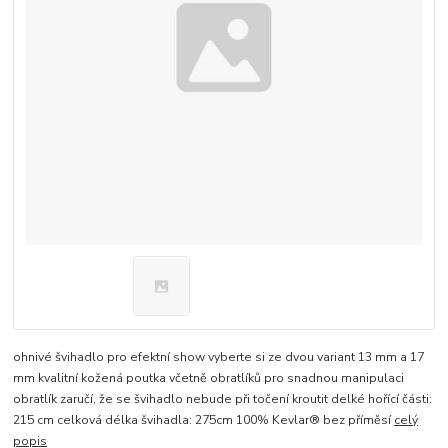
ohnivé švihadlo pro efektní show vyberte si ze dvou variant 13 mm a 17
mm kvalitní kožená poutka včetně obratlíků pro snadnou manipulaci
obratlík zaručí, že se švihadlo nebude při točení kroutit delké hořící části:
215 cm celková délka švihadla: 275cm 100% Kevlar® bez příměsí
celý
popis