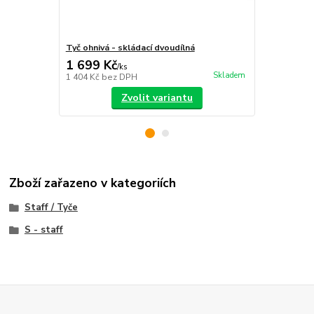
Tyč ohnivá - skládací dvoudílná
S-staff - sk
1 699 Kč
2 390 Kč
/
ks
Skladem
1 404 Kč
bez DPH
1 975 Kč
bez
Zvolit variantu
Zboží zařazeno v kategoriích
Staff / Tyče
S - staff