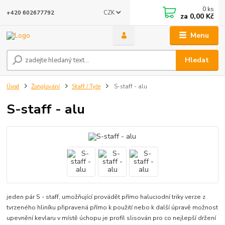
0
ks
CZK
+420 602677792
za
0,00 Kč
Menu
Hledat
Úvod
Žonglování
Staff / Tyče
S-staff - alu
S-staff - alu
jeden pár S - staff, umožňující provádět přímo haluciodní triky verze z
tvrzeného hliníku připravená přímo k použití nebo k další úpravě možnost
upevnění kevlaru v místě úchopu je profil slisován pro co nejlepší držení