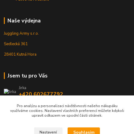
Naše výdejna
Juggling Army s.r.o.
Sedlecká 361
28401 Kutná Hora
Jsem tu pro Vás
Jirka
+420 602677792
Pro analýzu a personalizaci návštěvnosti našeho nákupáku
info@jarmy.cz
využíváme cookies. Nastavení vlastních preferencí můžete kdykoli
upravit odkazem ve spodní části stránek.
Souhlasím
Nastavení