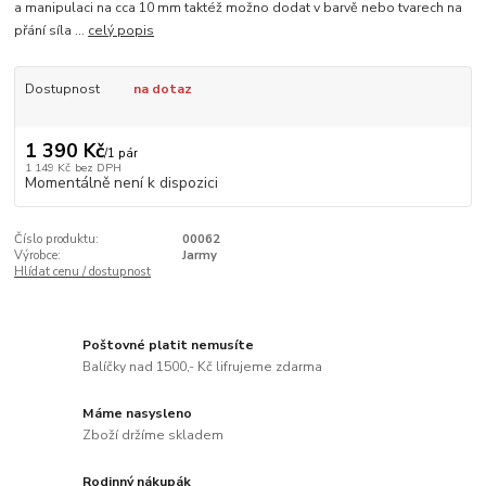
a manipulaci na cca 10 mm taktéž možno dodat v barvě nebo tvarech na
přání síla ...
celý popis
Dostupnost
na dotaz
1 390 Kč
/
1 pár
1 149 Kč
bez DPH
Momentálně není k dispozici
Číslo produktu:
00062
Výrobce:
Jarmy
Hlídat cenu / dostupnost
Poštovné platit nemusíte
Balíčky nad 1500,- Kč lifrujeme zdarma
Máme nasysleno
Zboží držíme skladem
Rodinný nákupák