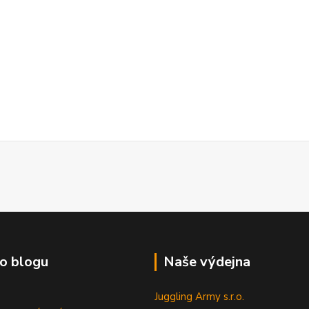
o blogu
Naše výdejna
Juggling Army s.r.o.