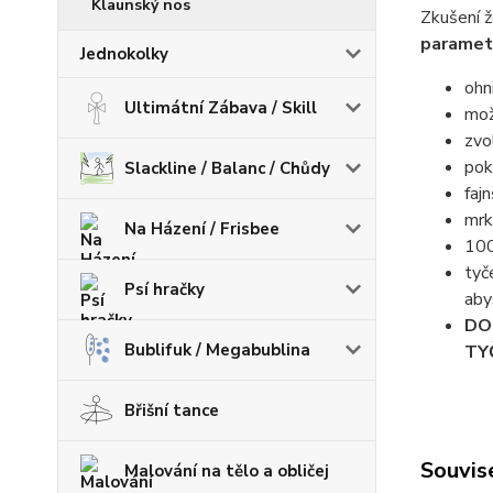
Klaunský nos
Zkušení ž
parametr
Jednokolky
ohn
Ultimátní Zábava / Skill
mož
zvo
pok
Slackline / Balanc / Chůdy
faj
mrk
Na Házení / Frisbee
100
tyč
Psí hračky
aby
DO
Bublifuk / Megabublina
TY
Břišní tance
Souvise
Malování na tělo a obličej