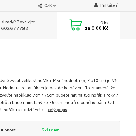
Přihlášení
CZK
 si rady? Zavolejte.
0
ks
za
0,00 Kč
 602677792
ávně zvolit velikost hořáku: První hodnota (5, 7 a10 cm) je šíře
u. Hodnota za lomítkem je pak délka návinu. To znamená, že
zvolíte například 7cm / 75cm budete mít na tyči hořák široký 7
etrů a bude namotaný ze 75 centimetrů dlouhého pásu. Od
ti hořáku se odvíjí velik...
celý popis
tupnost
Skladem