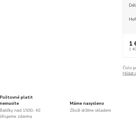
Dél
Hoř
1 
1 4
Číslo p
Hlídat 
Poštovné platit
nemusíte
Máme nasysleno
Balíčky nad 1500,- Kč
Zboží držíme skladem
lifrujeme zdarma