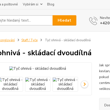
 a poštovné
Vybírám si
Blog
Nevíte
Hledat
+420
onglování
Staff / Tyče
Tyč ohnivá - skládací dvoudílná
ohnivá - skládací dvoudílná
Jak spr
kevlar
pokud 
centim
velikos
Dos