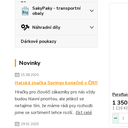
SakyPaky - transportní
obaly
Náhradní díly
Dárkové poukazy
Novinky
15.08.2020
Italská značka Springy konečně v ČR!!!
Hračky pro člověčí zákazníky pro nás vždy
Pyroflui
budou hlavní prioritou, ale jelikož se
1 350
netajíme tím, že máme rádi psy rozhodli
1 116 K
jsme se sortiment lehce rozší...
číst celé
29.01.2020