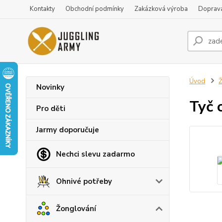
Kontakty
Obchodní podmínky
Zakázková výroba
Doprava
Úvod
Ž
Novinky
Tyč 
Pro děti
Jarmy doporučuje
Nechci slevu zadarmo
Ohnivé potřeby
Žonglování