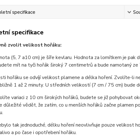
etní specifikace
Sou
tní specifikace
vně zvolit velikost hořáku:
nota (5, 7 a10 cm) je šíře kevlaru. Hodnota za lomítkem je pak 
dete mít na tyči hořák široký 7 centimetrů a bude namotaný ze
sti hořáku se odvíjí velikost plamene a délka hoření. Zvolíte-li
ibližně 1 až 2 minuty. U středních velikostí (7 cm / 75 cm) bude 
líte variaci z 10 cm širokých hořáků, budete se již pohybovat oko
e důležité vědět, že zatím, co u menších hořáků začne plamen p
u.
bylo tak jednoduché, délku hoření neovlivňuje pouze velikost hoř
alivo a po čase i opotřebení hořáku.