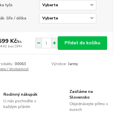
ka tyče
ák: šíře / délka
699 Kč
/
ks
Přidat do košíku
04 Kč
bez DPH
roduktu:
00063
Výrobce:
Jarmy
cenu / dostupnost
Zasíláme na
Rodinný nákupák
Slovensko
U nás pochodíte s
Objednávejte přímo v
každým přáním
eurech