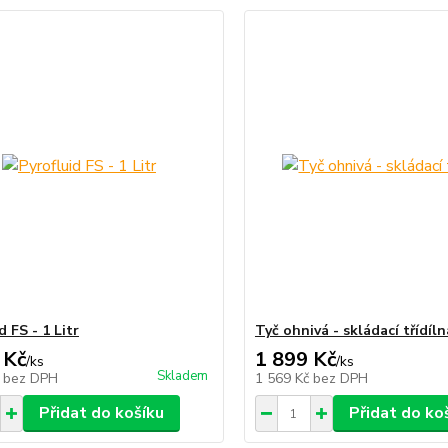
d FS - 1 Litr
Tyč ohnivá - skládací třídíln
 Kč
1 899 Kč
/
ks
/
ks
Skladem
č
bez DPH
1 569 Kč
bez DPH
Přidat do košíku
Přidat do ko