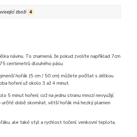
visející zboží
4
délka návinu. To znamená, že pokud zvolíte například 7cm
 75 centimetrů dlouhého pásu.
 nejmenší hořák (5 cm / 50 cm) můžete počítat s délkou
doba hoření už okolo 3 až 4 minut.
lo 5 minut hoření, což na jednu stranu mnozí nevyužijí,
o určité době skomírat, větší hořák má hezký plamen
áku, ale také styl a rychlost točení, venkovní teplota,