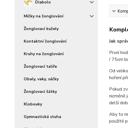
Diabolo
Kompl
Míčky na žonglování
Komple
Žonglovací kužely
Jak sprá
Kontaktní žonglování
První hod
Kruhy na žonglování
/ 75cm bu
Žonglovací talíře
Od veliko
hoření př
Obaly, vaky, sáčky
Pokud zvo
Žonglovací šátky
nicméně j
delší dob
Klobouky
Aby to ne
Gymnastická stuha
použité p