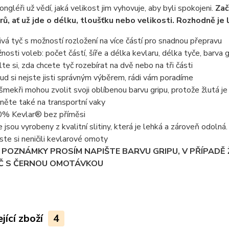
ongléři už vědí, jaká velikost jim vyhovuje, aby byli spokojeni.
Zač
ů, ať už jde o délku, tloušťku nebo velikosti. Rozhodně je 
ivá tyč s možností rozložení na více částí pro snadnou přepravu
nosti voleb: počet částí, šíře a délka kevlaru, délka tyče, barva g
lte si, zda chcete tyč rozebírat na dvě nebo na tři části
ud si nejste jisti správným výběrem, rádi vám poradíme
nšmekři mohou zvolit svoji oblíbenou barvu gripu, protože žlutá je 
něte také na transportní vaky
% Kevlar® bez příměsi
e jsou vyrobeny z kvalitní slitiny, která je lehká a zároveň odoln
ste si neničili kevlarové omoty
 POZNÁMKY PROSÍM NAPIŠTE BARVU GRIPU, V PŘÍPADĚ
Č S ČERNOU OMOTÁVKOU
jící zboží
4