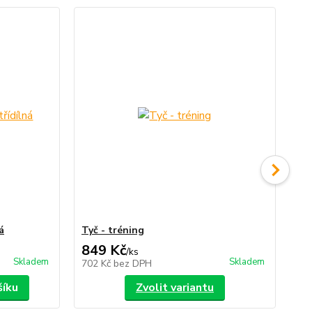
TO
á
Tyč - tréning
Vak
849 Kč
2
/
ks
Skladem
Skladem
702 Kč
bez DPH
24
šíku
Zvolit variantu