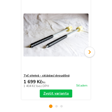
Tyč ohnivá - skládací dvoudílná
S-staff - sk
1 699 Kč
2 390 Kč
/
ks
Skladem
1 404 Kč
bez DPH
1 975 Kč
bez
Zvolit variantu