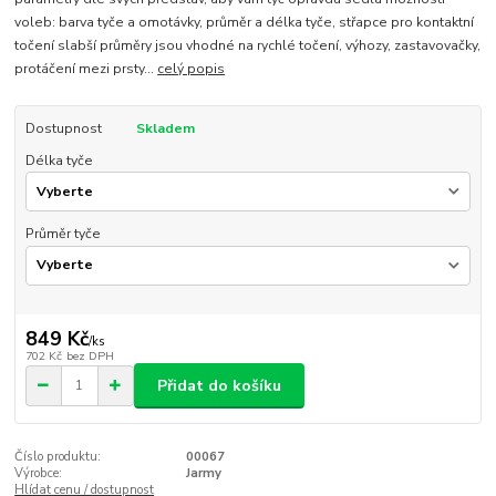
voleb: barva tyče a omotávky, průměr a délka tyče, střapce pro kontaktní
točení slabší průměry jsou vhodné na rychlé točení, výhozy, zastavovačky,
protáčení mezi prsty...
celý popis
Dostupnost
Skladem
Délka tyče
Průměr tyče
849 Kč
/
ks
702 Kč
bez DPH
Přidat do košíku
Číslo produktu:
00067
Výrobce:
Jarmy
Hlídat cenu / dostupnost