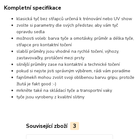
Kompletní specifikace
klasická tyč bez střapců určená k trénování nebo UV show
zvolte si parametry dle svých představ, aby vám tyč
opravdu sedla
možnosti voleb: barva tyče a omotávky, průměr a délka tyče,
střapce pro kontaktní točení
slabší průměry jsou vhodné na rychlé točení, výhozy,
zastavovačky, protáčení mezi prsty
silnější průměry zase na kontaktní a technické točení
pokud si nejste jisti správným výběrem, rádi vám poradíme
fajnšmekři mohou zvolit svoji oblíbenou barvu gripu, protože
žlutá je fakt good :-)
mrkněte také na skládací tyče a transportní vaky
tyče jsou vyrobeny z kvalitní slitiny
Související zboží
3