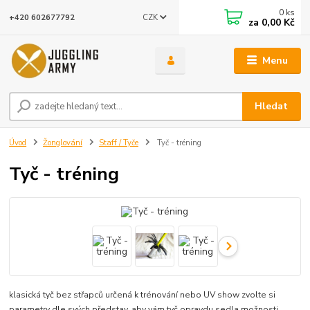
0
ks
CZK
+420 602677792
za
0,00 Kč
Menu
Hledat
Úvod
Žonglování
Staff / Tyče
Tyč - tréning
Tyč - tréning
klasická tyč bez střapců určená k trénování nebo UV show zvolte si
parametry dle svých představ, aby vám tyč opravdu sedla možnosti