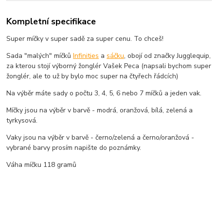
Kompletní specifikace
Super míčky v super sadě za super cenu. To chceš!
Sada "malých" míčků
Infinities
a
sáčku
, obojí od značky Jugglequip,
za kterou stojí výborný žonglér Vašek Peca (napsali bychom super
žonglér, ale to už by bylo moc super na čtyřech řádcích)
Na výběr máte sady o počtu 3, 4, 5, 6 nebo 7 míčků a jeden vak.
Míčky jsou na výběr v barvě - modrá, oranžová, bílá, zelená a
tyrkysová.
Vaky jsou na výběr v barvě - černo/zelená a černo/oranžová -
vybrané barvy prosím napište do poznámky.
Váha míčku 118 gramů