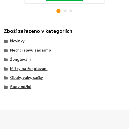
Zboží zařazeno v kategoriích
Novinky
Nechci slevu zadarmo
Žonglování
Míčky na žonglování
Obaly, vaky, sáčky
Sady míčků