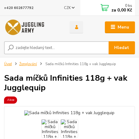
0
ks
CZK
+420 602677792
za
0,00 Kč
Menu
Hledat
Úvod
Žonglování
Sada míčků Infinities 118g + vak Jugglequip
Sada míčků Infinities 118g + vak
Jugglequip
Akce