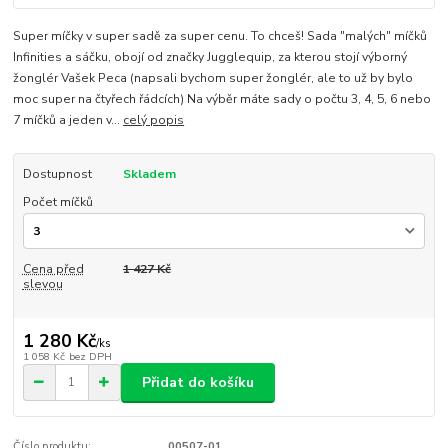
Super míčky v super sadě za super cenu. To chceš! Sada "malých" míčků
Infinities a sáčku, obojí od značky Jugglequip, za kterou stojí výborný
žonglér Vašek Peca (napsali bychom super žonglér, ale to už by bylo
moc super na čtyřech řádcích) Na výběr máte sady o počtu 3, 4, 5, 6 nebo
7 míčků a jeden v...
celý popis
Dostupnost
Skladem
Počet míčků
Cena před
1 427 Kč
slevou
1 280 Kč
/
ks
1 058 Kč
bez DPH
Přidat do košíku
Číslo produktu:
00507-01