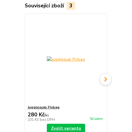
Související zboží
3
TOP produkt
Jugglequip Flybag
Jugglequip I
280 Kč
389 Kč
/
ks
/
ks
Skladem
231 Kč
bez DPH
321 Kč
bez 
Zvolit variantu