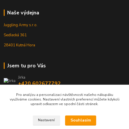
Naše výdejna
Juggling Army s.r.o.
Sedlecká 361
28401 Kutná Hora
Jsem tu pro Vás
Jirka
+420 602677792
Pro analýzu a personalizaci návštěvnosti našeho nákupáku
info@jarmy.cz
využíváme cookies. Nastavení vlastních preferencí můžete kdykoli
upravit odkazem ve spodní části stránek.
Souhlasím
Nastavení