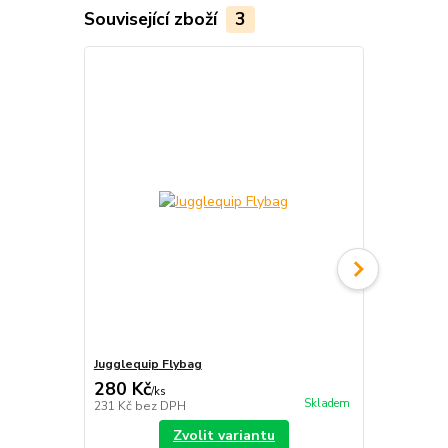
Související zboží
3
TOP produkt
Jugglequip Flybag
Jugglequip I
280 Kč
389 Kč
/
ks
/
ks
Skladem
231 Kč
bez DPH
321 Kč
bez 
Zvolit variantu