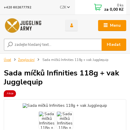
0
ks
CZK
+420 602677792
za
0,00 Kč
Menu
Hledat
Úvod
Žonglování
Sada míčků Infinities 118g + vak Jugglequip
Sada míčků Infinities 118g + vak
Jugglequip
Akce