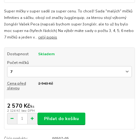
Super míčky v super sadě za super cenu. To chceš! Sada "malých" míčků
Infinities a sáčku, obojí od značky Jugglequip, za kterou stojí výborný
žonglér Vašek Peca (napsali bychom super žonglér, ale to už by bylo
moc super na čtyřech řádcích) Na výběr máte sady o počtu 3, 4, 5, 6 nebo
7 míčků a jeden v...
celý popis
Dostupnost
Skladem
Počet míčků
Cena před
2 943 Kč
slevou
2 570 Kč
/
ks
2 124 Kč
bez DPH
Přidat do košíku
Číslo produktu:
00507-05