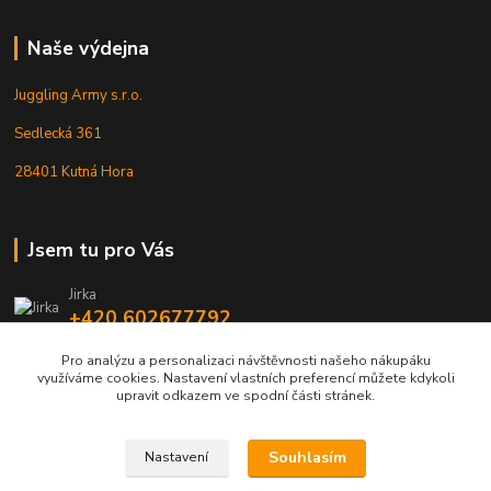
Naše výdejna
Juggling Army s.r.o.
Sedlecká 361
28401 Kutná Hora
Jsem tu pro Vás
Jirka
+420 602677792
Pro analýzu a personalizaci návštěvnosti našeho nákupáku
info@jarmy.cz
využíváme cookies. Nastavení vlastních preferencí můžete kdykoli
upravit odkazem ve spodní části stránek.
Souhlasím
Nastavení