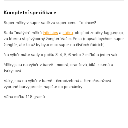
Kompletní specifikace
Super míčky v super sadě za super cenu. To chceš!
Sada "malých" míčků
Infinities
a
sáčku
, obojí od značky Jugglequip,
za kterou stojí výborný žonglér Vašek Peca (napsali bychom super
žonglér, ale to už by bylo moc super na čtyřech řádcích)
Na výběr máte sady o počtu 3, 4, 5, 6 nebo 7 míčků a jeden vak.
Míčky jsou na výběr v barvě - modrá, oranžová, bílá, zelená a
tyrkysová.
Vaky jsou na výběr v barvě - černo/zelená a černo/oranžová -
vybrané barvy prosím napište do poznámky.
Váha míčku 118 gramů