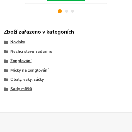
Zboží zařazeno v kategoriích
Novinky
Nechci slevu zadarmo
Žonglování
Míčky na žonglování
Obaly, vaky, sáčky
Sady míčků