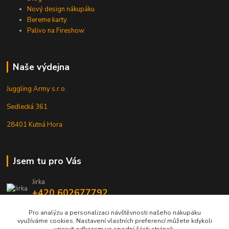
Nový design nákupáku
Bereme karty
Palivo na Fireshow
Naše výdejna
Juggling Army s.r.o.
Sedlecká 361
28401 Kutná Hora
Jsem tu pro Vás
Jirka
+420 602677792
Pro analýzu a personalizaci návštěvnosti našeho nákupáku
info@jarmy.cz
využíváme cookies. Nastavení vlastních preferencí můžete kdykoli