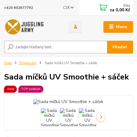
0
ks
CZK
+420 602677792
za
0,00 Kč
Menu
Hledat
Úvod
Žonglování
Sada míčků UV Smoothie + sáček
Sada míčků UV Smoothie + sáček
Akce
TOP produkt