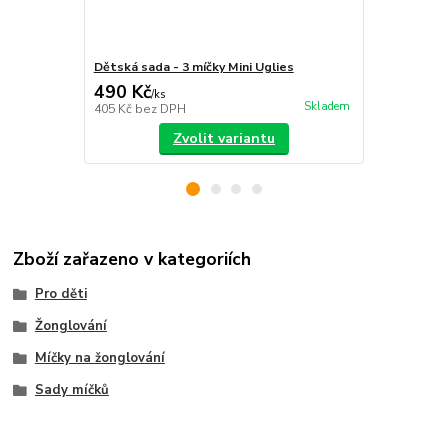
Dětská sada - 3 míčky Mini Uglies
Jugglequip 
490 Kč
280 Kč
/
ks
/
ks
Skladem
405 Kč
bez DPH
231 Kč
bez 
Zvolit variantu
Zboží zařazeno v kategoriích
Pro děti
Žonglování
Míčky na žonglování
Sady míčků