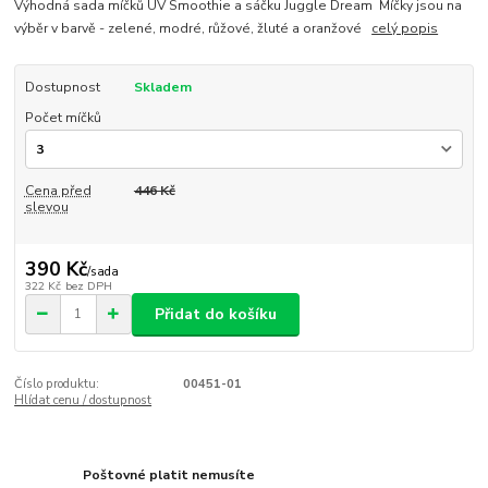
Výhodná sada míčků UV Smoothie a sáčku Juggle Dream Míčky jsou na
výběr v barvě - zelené, modré, růžové, žluté a oranžové
celý popis
Dostupnost
Skladem
Počet míčků
Cena před
446 Kč
slevou
390 Kč
/
sada
322 Kč
bez DPH
Přidat do košíku
Číslo produktu:
00451-01
Hlídat cenu / dostupnost
Poštovné platit nemusíte