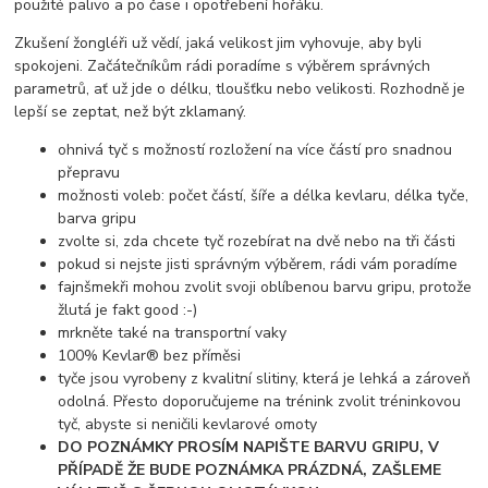
použité palivo a po čase i opotřebení hořáku.
Zkušení žongléři už vědí, jaká velikost jim vyhovuje, aby byli
spokojeni. Začátečníkům rádi poradíme s výběrem správných
parametrů, ať už jde o délku, tloušťku nebo velikosti. Rozhodně je
lepší se zeptat, než být zklamaný.
ohnivá tyč s možností rozložení na více částí pro snadnou
přepravu
možnosti voleb: počet částí, šíře a délka kevlaru, délka tyče,
barva gripu
zvolte si, zda chcete tyč rozebírat na dvě nebo na tři části
pokud si nejste jisti správným výběrem, rádi vám poradíme
fajnšmekři mohou zvolit svoji oblíbenou barvu gripu, protože
žlutá je fakt good :-)
mrkněte také na transportní vaky
100% Kevlar® bez příměsi
tyče jsou vyrobeny z kvalitní slitiny, která je lehká a zároveň
odolná. Přesto doporučujeme na trénink zvolit tréninkovou
tyč, abyste si neničili kevlarové omoty
DO POZNÁMKY PROSÍM NAPIŠTE BARVU GRIPU, V
PŘÍPADĚ ŽE BUDE POZNÁMKA PRÁZDNÁ, ZAŠLEME