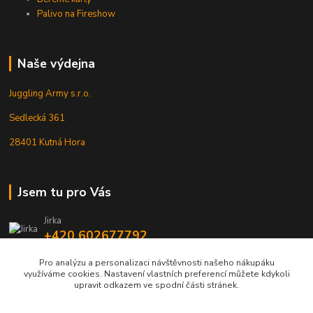
Palivo na Fireshow
Naše výdejna
Juggling Army s.r.o.
Sedlecká 361
28401 Kutná Hora
Jsem tu pro Vás
Jirka
+420 602677792
Pro analýzu a personalizaci návštěvnosti našeho nákupáku
info@jarmy.cz
využíváme cookies. Nastavení vlastních preferencí můžete kdykoli
upravit odkazem ve spodní části stránek.