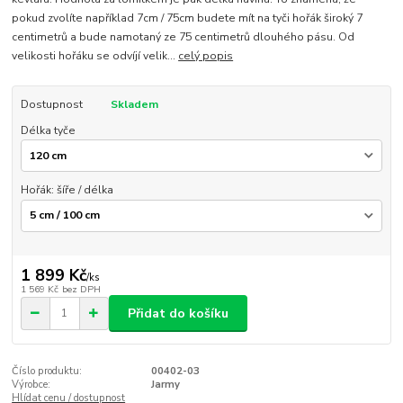
pokud zvolíte například 7cm / 75cm budete mít na tyči hořák široký 7
centimetrů a bude namotaný ze 75 centimetrů dlouhého pásu. Od
velikosti hořáku se odvíjí velik...
celý popis
Dostupnost
Skladem
Délka tyče
Hořák: šíře / délka
1 899 Kč
/
ks
1 569 Kč
bez DPH
Přidat do košíku
Číslo produktu:
00402-03
Výrobce:
Jarmy
Hlídat cenu / dostupnost