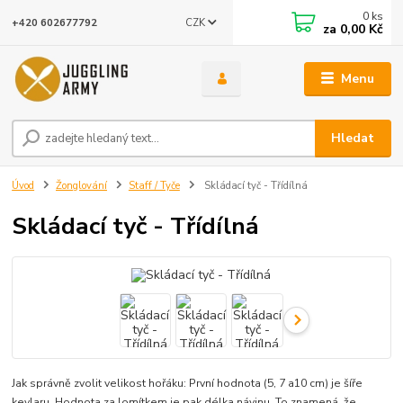
0
ks
CZK
+420 602677792
za
0,00 Kč
Menu
Hledat
Úvod
Žonglování
Staff / Tyče
Skládací tyč - Třídílná
Skládací tyč - Třídílná
Jak správně zvolit velikost hořáku: První hodnota (5, 7 a10 cm) je šíře
kevlaru. Hodnota za lomítkem je pak délka návinu. To znamená, že