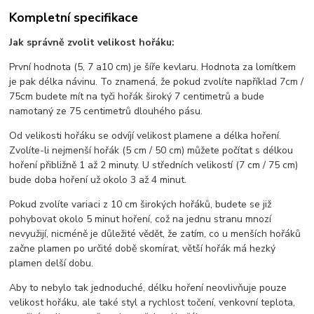
Kompletní specifikace
Jak správně zvolit velikost hořáku:
První hodnota (5, 7 a10 cm) je šíře kevlaru. Hodnota za lomítkem
je pak délka návinu. To znamená, že pokud zvolíte například 7cm /
75cm budete mít na tyči hořák široký 7 centimetrů a bude
namotaný ze 75 centimetrů dlouhého pásu.
Od velikosti hořáku se odvíjí velikost plamene a délka hoření.
Zvolíte-li nejmenší hořák (5 cm / 50 cm) můžete počítat s délkou
hoření přibližně 1 až 2 minuty. U středních velikostí (7 cm / 75 cm)
bude doba hoření už okolo 3 až 4 minut.
Pokud zvolíte variaci z 10 cm širokých hořáků, budete se již
pohybovat okolo 5 minut hoření, což na jednu stranu mnozí
nevyužijí, nicméně je důležité vědět, že zatím, co u menších hořáků
začne plamen po určité době skomírat, větší hořák má hezký
plamen delší dobu.
Aby to nebylo tak jednoduché, délku hoření neovlivňuje pouze
velikost hořáku, ale také styl a rychlost točení, venkovní teplota,