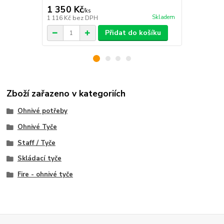
1 350 Kč
1 899 Kč
/
ks
Skladem
1 116 Kč
bez DPH
1 569 Kč
bez
Přidat do košíku
Zboží zařazeno v kategoriích
Ohnivé potřeby
Ohnivé Tyče
Staff / Tyče
Skládací tyče
Fire - ohnivé tyče