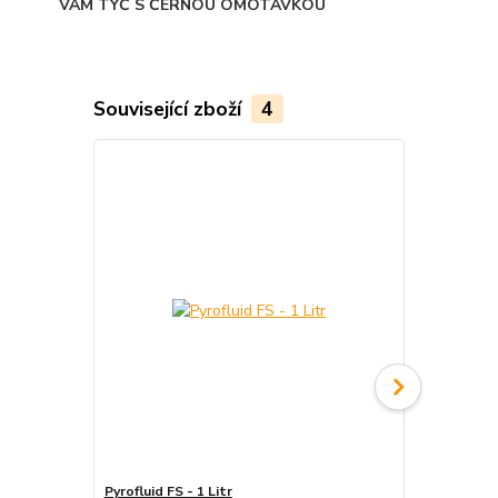
VÁM TYČ S ČERNOU OMOTÁVKOU
Související zboží
4
Pyrofluid FS - 1 Litr
Tyč ohnivá - 